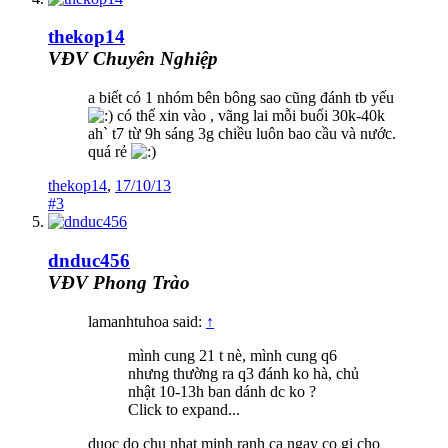
thekop14
VĐV Chuyên Nghiệp
a biết có 1 nhóm bên bông sao cũng đánh tb yếu
có thể xin vào , vãng lai mỗi buổi 30k-40k
ah` t7 từ 9h sáng 3g chiều luôn bao cầu và nước.
quá rẻ
thekop14
,
17/10/13
#3
dnduc456
VĐV Phong Trào
lamanhtuhoa said:
↑
mình cung 21 t nè, mình cung q6
nhưng thường ra q3 đánh ko hà, chủ
nhật 10-13h ban dánh dc ko ?
Click to expand...
duoc do chu nhat minh ranh ca ngay co gi cho