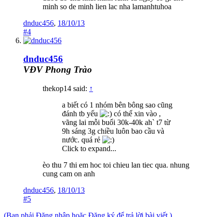
minh so de minh lien lac nha lamanhtuhoa
dnduc456
,
18/10/13
#4
dnduc456
VĐV Phong Trào
thekop14 said:
↑
a biết có 1 nhóm bên bông sao cũng
đánh tb yếu
có thể xin vào ,
vãng lai mỗi buổi 30k-40k ah` t7 từ
9h sáng 3g chiều luôn bao cầu và
nước. quá rẻ
Click to expand...
èo thu 7 thi em hoc toi chieu lan tiec qua. nhung
cung cam on anh
dnduc456
,
18/10/13
#5
(Bạn phải Đăng nhập hoặc Đăng ký để trả lời bài viết.)