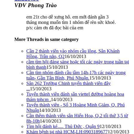
VĐV Phong Trào
em 21t cho dễ xưng hô. em mới đánh gần 3
tháng mong muốn tìm 1 nhóm để rèn sức khoẻ.
p/s: cảm ơn đã đọc bài của em
More Threads in same category
Cần 2 thành viên vào nhóm cầu lông, Sân Khánh
Hồng, Trần não, Q2
16/10/2013
cầm tìm hội đáng sáng hoặc tối các ngày trong tuần tại
bình thạnh
15/10/2013
Cần tìm nhóm đánh cầu tầm 14h-17h các ngày trong
tuần- Gần Tân Bình, Phú Nhuận.
15/10/2013
Sân 262 Trường Chinh tuyển thành viên đây
...
15/10/2013
Tuyển thành viên đánh sân viettel đường hoàng hoa
thám tphcm .
14/10/2013
Tuyển thành viên - Số 3 Hoàng Minh Giám, Q. Phú
Nhuận
14/10/2013
Cần thêm thành viên sân Hiển Hoa, Q.2 tối thứ 3,5 từ
8h-10h
14/10/2013
Tìm hội đánh ké..... Thủ Đức , Quận 9
12/10/2013
Khám bệnh tại nhà HCM-LH:0903189677
12/10/2013