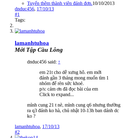
Tuyển thêm thành viên đánh đơn.
10/10/2013
dnduc456
,
17/10/13
#1
Tags:
lamanhtuhoa
Mới Tập Cầu Lông
dnduc456 said:
↑
em 21t cho dễ xưng hô. em mới
đánh gần 3 tháng mong muốn tìm 1
nhóm để rèn sức khoẻ.
p/s: cảm ơn đã đọc bài của em
Click to expand...
mình cung 21 t nè, mình cung q6 nhưng thường
ra q3 đánh ko hà, chủ nhật 10-13h ban dánh dc
ko ?
lamanhtuhoa
,
17/10/13
#2