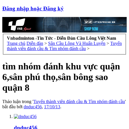
Đăng nhập hoặc Đăng ký
Vnbadminton -Tin Tức - Diễn Đàn Cầu Lông Việt Nam
Trang chủ
Diễn đàn
>
Sân Cầu Lông Và Huấn Luyện
>
Tuyển
thành viên đánh cầu & Tìm nhóm đánh cầu
>
tìm nhóm đánh khu vực quận
6,sân phú thọ,sân bông sao
quận 8
Thảo luận trong '
Tuyển thành viên đánh cầu & Tìm nhóm đánh cầu
'
bắt đầu bởi
dnduc456
,
17/10/13
.
dnduc456