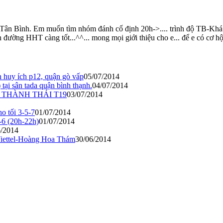
n Bình. Em muốn tìm nhóm đánh cố định 20h->.... trình độ TB-Khá ( e
n đường HHT càng tốt...^^... mong mọi giới thiệu cho e... để e có cơ hộ
n huy ích p12, quận gò vấp
05/07/2014
tại sân tada quận bình thạnh.
04/07/2014
 THÀNH THÁI T19
03/07/2014
 tối 3-5-7
01/07/2014
-6 (20h-22h)
01/07/2014
6/2014
 Viettel-Hoàng Hoa Thám
30/06/2014