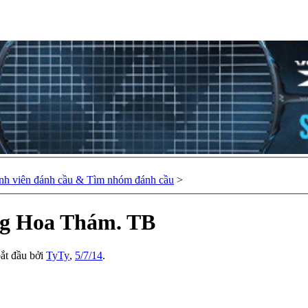
nh viên đánh cầu & Tìm nhóm đánh cầu
>
g Hoa Thám. TB
bắt đầu bởi
TyTy
,
5/7/14
.