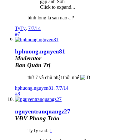
gặp anh Sơn
Click to expand...
binh long la san nao a ?
TyTy
,
7/7/14
#7
hphuong.nguyen81
Moderator
Ban Quản Trị
thứ 7 và chủ nhật thôi nhé
hphuong.nguyen81
,
7/7/14
#8
nguyentranquangz27
VĐV Phong Trào
TyTy said:
↑