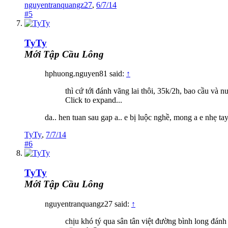
nguyentranquangz27
,
6/7/14
#5
TyTy
Mới Tập Cầu Lông
hphuong.nguyen81 said:
↑
thì cứ tới đánh vãng lai thôi, 35k/2h, bao cầu và n
Click to expand...
da.. hen tuan sau gap a.. e bị luộc nghề, mong a e nhẹ tay/
TyTy
,
7/7/14
#6
TyTy
Mới Tập Cầu Lông
nguyentranquangz27 said:
↑
chịu khó tý qua sân tân việt đường bình long đánh