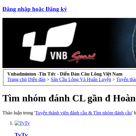
Đăng nhập hoặc Đăng ký
Vnbadminton -Tin Tức - Diễn Đàn Cầu Lông Việt Nam
Trang chủ
Diễn đàn
>
Sân Cầu Lông Và Huấn Luyện
>
Tuyển thà
Tìm nhóm đánh CL gần đ Hoàn
Thảo luận trong '
Tuyển thành viên đánh cầu & Tìm nhóm đánh cầu
' 
TyTy