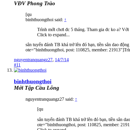
VĐV Phong Trào
[qu
binhthuongthoi said:
↑
Trình mới chơi đc 5 tháng. Tham gia đc ko a? Với c
Click to expand...
sân tuyển đánh TB khá trở lên đó bạn, tiền sân dao động
ote="binhthuongthoi, post: 110825, member: 21913"]Trình
nguyentranquangz27
,
14/7/14
#11
binhthuongthoi
Mới Tập Cầu Lông
nguyentranquangz27 said:
↑
[qu
sân tuyển đánh TB khá trở lên đó bạn, tiền sân da
ote="binhthuongthoi, post: 110825, member: 21913"
Click to expand...