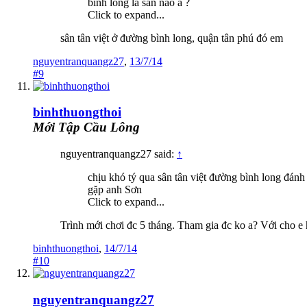
binh long la san nao a ?
Click to expand...
sân tân việt ở đường bình long, quận tân phú đó em
nguyentranquangz27
,
13/7/14
#9
binhthuongthoi
Mới Tập Cầu Lông
nguyentranquangz27 said:
↑
chịu khó tý qua sân tân việt đường bình long đánh
gặp anh Sơn
Click to expand...
Trình mới chơi đc 5 tháng. Tham gia đc ko a? Với cho e h
binhthuongthoi
,
14/7/14
#10
nguyentranquangz27