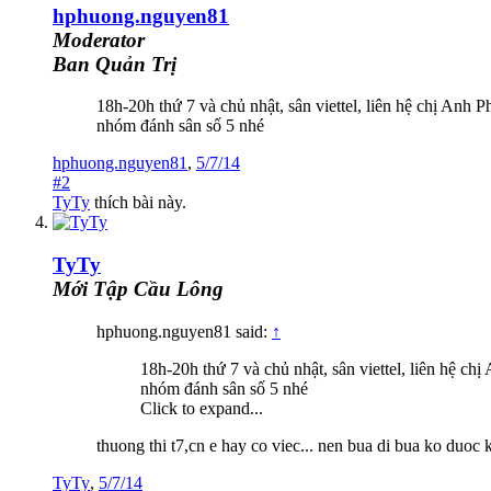
hphuong.nguyen81
Moderator
Ban Quản Trị
18h-20h thứ 7 và chủ nhật, sân viettel, liên hệ chị Anh
nhóm đánh sân số 5 nhé
hphuong.nguyen81
,
5/7/14
#2
TyTy
thích bài này.
TyTy
Mới Tập Cầu Lông
hphuong.nguyen81 said:
↑
18h-20h thứ 7 và chủ nhật, sân viettel, liên hệ c
nhóm đánh sân số 5 nhé
Click to expand...
thuong thi t7,cn e hay co viec... nen bua di bua ko duoc 
TyTy
,
5/7/14