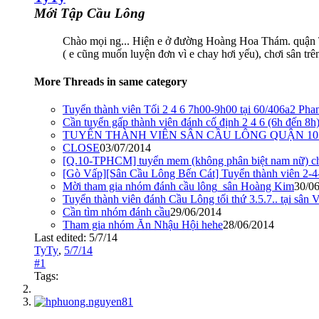
Mới Tập Cầu Lông
Chào mọi ng... Hiện e ở đường Hoàng Hoa Thám. quận Tâ
( e cũng muốn luyện đơn vì e chay hơi yếu), chơi sân trê
More Threads in same category
Tuyển thành viên Tối 2 4 6 7h00-9h00 tại 60/406a2 Pha
Cần tuyển gấp thành viên đánh cố định 2 4 6 (6h đến 8h) 
TUYỂN THÀNH VIÊN SÂN CẦU LÔNG QUẬN 10
CLOSE
03/07/2014
[Q.10-TPHCM] tuyển mem (không phân biệt nam nữ) cho
[Gò Vấp][Sân Cầu Lông Bến Cát] Tuyển thành viên 2-4
Mời tham gia nhóm đánh cầu lông_sân Hoàng Kim
30/0
Tuyển thành viên đánh Cầu Lông tối thứ 3.5.7.. tại sân
Cần tìm nhóm đánh cầu
29/06/2014
Tham gia nhóm Ăn Nhậu Hội hehe
28/06/2014
Last edited:
5/7/14
TyTy
,
5/7/14
#1
Tags: