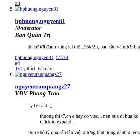
#3
hphuong.nguyen81
Moderator
Ban Quản Trị
thì cứ tới đánh vãng lai thôi, 35k/2h, bao cầu và nước bạ
hphuong.nguyen81
,
5/7/14
#4
TyTy
thích bài này.
nguyentranquangz27
VĐV Phong Trào
TyTy said:
↑
thuong thi t7,cn e hay co viec... nen bua di bua ko
Click to expand...
chịu khó tý qua sân tân việt đường bình long đánh đi em