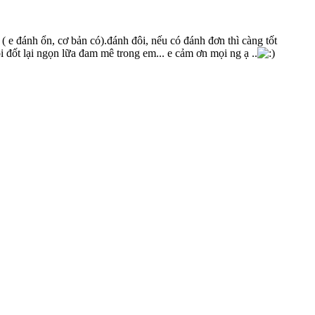
 đánh ổn, cơ bản có).đánh đôi, nếu có đánh đơn thì càng tốt
i đốt lại ngọn lữa đam mê trong em... e cảm ơn mọi ng ạ ..