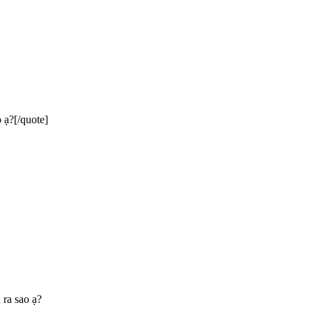
 ạ?[/quote]
 ra sao ạ?