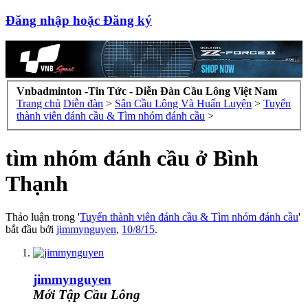
Đăng nhập hoặc Đăng ký
Vnbadminton -Tin Tức - Diễn Đàn Cầu Lông Việt Nam
Trang chủ
Diễn đàn
>
Sân Cầu Lông Và Huấn Luyện
>
Tuyển
thành viên đánh cầu & Tìm nhóm đánh cầu
>
tìm nhóm đánh cầu ở Bình
Thạnh
Thảo luận trong '
Tuyển thành viên đánh cầu & Tìm nhóm đánh cầu
'
bắt đầu bởi
jimmynguyen
,
10/8/15
.
jimmynguyen
Mới Tập Cầu Lông