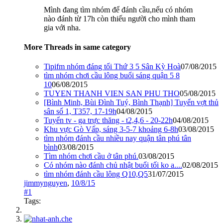
Mình đang tìm nhóm để đánh cầu,nếu có nhóm
nào đánh từ 17h còn thiếu người cho mình tham
gia với nha.
More Threads in same category
Tipifm nhóm đáng tối Thứ 3 5 Sân Kỳ Hoà
07/08/2015
tìm nhóm chơi cầu lông buổi sáng quận 5 8
10
06/08/2015
TUYEN THANH VIEN SAN PHU THO
05/08/2015
[Bình Minh, Bùi Đình Tuý, Bình Thạnh] Tuyển vợt thủ
sân số 1, T357, 17-19h
04/08/2015
Tuyển tv - ga trực thăng - t2,4,6 - 20-22h
04/08/2015
Khu vực Gò Vấp, sáng 3-5-7 khoảng 6-8h
03/08/2015
tìm nhóm đánh cầu nhiều nay quận tân phú tân
bình
03/08/2015
Tìm nhóm chơi cầu ở tân phú.
03/08/2015
Có nhóm nào đánh chủ nhật buổi tối ko a....
02/08/2015
tìm nhóm đánh cầu lông Q10,Q5
31/07/2015
jimmynguyen
,
10/8/15
#1
Tags: