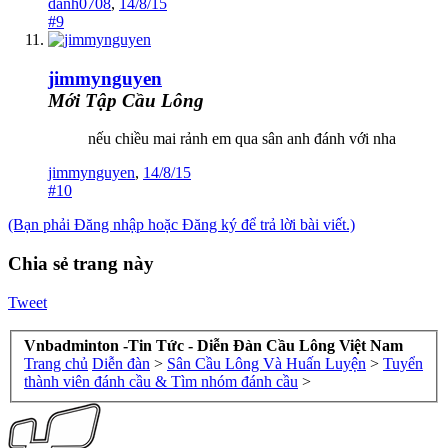
danh0708
,
14/8/15
#9
jimmynguyen
Mới Tập Cầu Lông
nếu chiều mai rảnh em qua sân anh đánh với nha
jimmynguyen
,
14/8/15
#10
(Bạn phải Đăng nhập hoặc Đăng ký để trả lời bài viết.)
Chia sẻ trang này
Tweet
Vnbadminton -Tin Tức - Diễn Đàn Cầu Lông Việt Nam
Trang chủ
Diễn đàn
>
Sân Cầu Lông Và Huấn Luyện
>
Tuyển
thành viên đánh cầu & Tìm nhóm đánh cầu
>