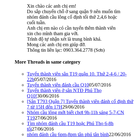
Xin chào các anh chị em!
Do sắp chuyển chỗ ở sang quận 9 nên muốn tìm
nhóm đánh cầu lông cố định tối thứ 2,4,6 hoặc
cuối tuần.
Anh chị em nào có cần tuyển thêm thành viên
xin cho mình tham gia với.
Trình độ tự nhận xét là trung bình khá.
Mong các anh chị em giúp đỡ.
Thông tin liên lạc: 0903.364.2778 (Sơn)
More Threads in same category
Tuyển thành viên sân T19 quận 10. Thứ 2-4-6 / 20-
22h
05/07/2016
Tuyển thành viên đánh cầu Q10
05/07/2016
Tuyển thành viên ở sân NTĐ Phú Thọ
Q10!
30/06/2016
[Sân T793 Quận 7] Tuyển thành viên đánh cố định thứ
7 từ 15H đến 17H
29/06/2016
Nhóm cầu lông mới biết chơi 9h-11h sáng 5-7-CN
T19
27/06/2016
Tìm nhóm đánh cầu T19 hoặc Phú Thọ 6-8h
tối
27/06/2016
nhóm đánh cầu 6pm-8pm tân phú tân bình
22/06/2016