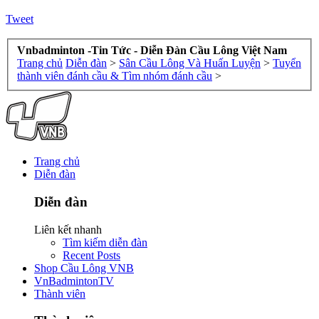
Tweet
Vnbadminton -Tin Tức - Diễn Đàn Cầu Lông Việt Nam
Trang chủ
Diễn đàn
>
Sân Cầu Lông Và Huấn Luyện
>
Tuyển
thành viên đánh cầu & Tìm nhóm đánh cầu
>
Trang chủ
Diễn đàn
Diễn đàn
Liên kết nhanh
Tìm kiếm diễn đàn
Recent Posts
Shop Cầu Lông VNB
VnBadmintonTV
Thành viên