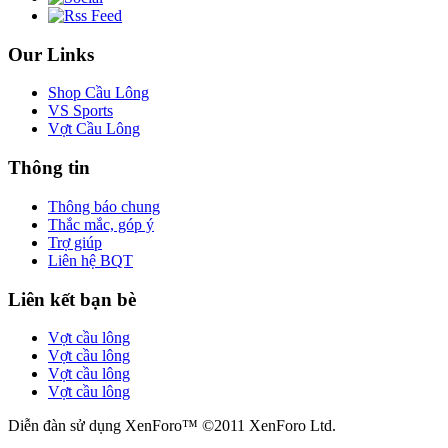
Our Links
Shop Cầu Lông
VS Sports
Vợt Cầu Lông
Thông tin
Thông báo chung
Thắc mắc, góp ý
Trợ giúp
Liên hệ BQT
Liên kết bạn bè
Vợt cầu lông
Vợt cầu lông
Vợt cầu lông
Vợt cầu lông
Diễn đàn sử dụng XenForo™ ©2011 XenForo Ltd.