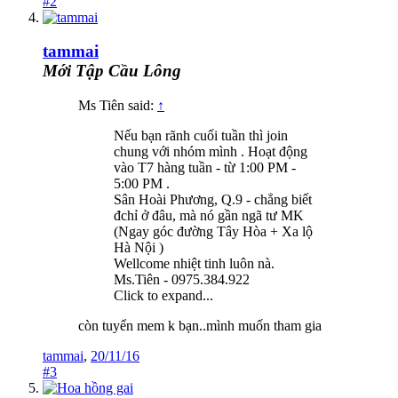
#2
tammai
Mới Tập Cầu Lông
Ms Tiên said:
↑
Nếu bạn rãnh cuối tuần thì join
chung với nhóm mình . Hoạt động
vào T7 hàng tuần - từ 1:00 PM -
5:00 PM .
Sân Hoài Phương, Q.9 - chẳng biết
đchỉ ở đâu, mà nó gần ngã tư MK
(Ngay góc đường Tây Hòa + Xa lộ
Hà Nội )
Wellcome nhiệt tinh luôn nà.
Ms.Tiên - 0975.384.922
Click to expand...
còn tuyển mem k bạn..mình muốn tham gia
tammai
,
20/11/16
#3