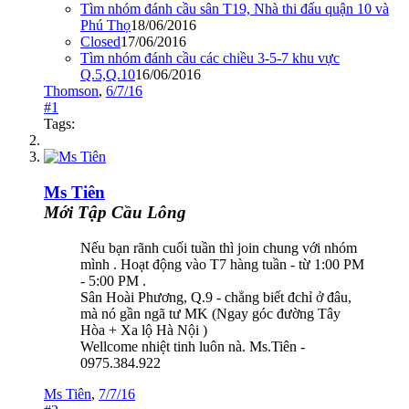
Tìm nhóm đánh cầu sân T19, Nhà thi đấu quận 10 và
Phú Thọ
18/06/2016
Closed
17/06/2016
Tìm nhóm đánh cầu các chiều 3-5-7 khu vực
Q.5,Q.10
16/06/2016
Thomson
,
6/7/16
#1
Tags:
Ms Tiên
Mới Tập Cầu Lông
Nếu bạn rãnh cuối tuần thì join chung với nhóm
mình . Hoạt động vào T7 hàng tuần - từ 1:00 PM
- 5:00 PM .
Sân Hoài Phương, Q.9 - chẳng biết đchỉ ở đâu,
mà nó gần ngã tư MK (Ngay góc đường Tây
Hòa + Xa lộ Hà Nội )
Wellcome nhiệt tinh luôn nà. Ms.Tiên -
0975.384.922
Ms Tiên
,
7/7/16