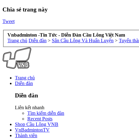
Chia sẻ trang này
Tweet
Vnbadminton -Tin Tức - Diễn Đàn Cầu Lông Việt Nam
Trang chủ
Diễn đàn
>
Sân Cầu Lông Và Huấn Luyện
>
Tuyển thà
Trang chủ
Diễn đàn
Diễn đàn
Liên kết nhanh
Tìm kiếm diễn đàn
Recent Posts
Shop Cầu Lông VNB
VnBadmintonTV
Thành viên