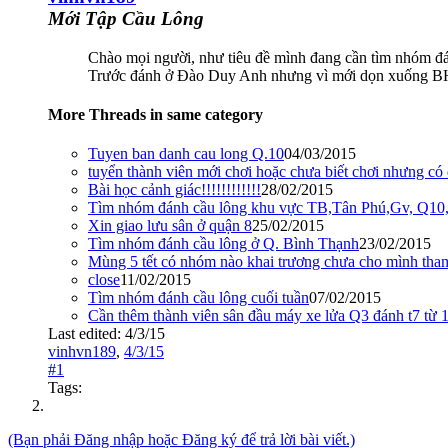
Mới Tập Cầu Lông
Chào mọi người, như tiêu đề mình đang cần tìm nhóm đá
Trước đánh ở Đào Duy Anh nhưng vì mới dọn xuống BH 
More Threads in same category
Tuyen ban danh cau long Q.10
04/03/2015
tuyển thành viên mới chơi hoặc chưa biết chơi nhưng có
Bài học cảnh giác!!!!!!!!!!!!
28/02/2015
Tìm nhóm đánh cầu lông khu vực TB,Tân Phú,Gv, Q10, 
Xin giao lưu sân ở quận 8
25/02/2015
Tìm nhóm đánh cầu lông ở Q. Bình Thạnh
23/02/2015
Mùng 5 tết có nhóm nào khai trương chưa cho mình tha
close
11/02/2015
Tìm nhóm đánh cầu lông cuối tuần
07/02/2015
Cần thêm thành viên sân đầu máy xe lửa Q3 đánh t7 từ 
Last edited:
4/3/15
vinhvn189
,
4/3/15
#1
Tags:
(Bạn phải Đăng nhập hoặc Đăng ký để trả lời bài viết.)