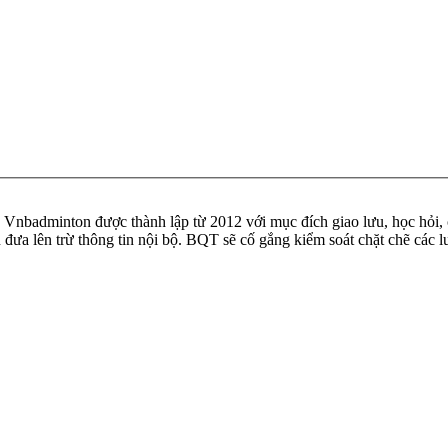
badminton được thành lập từ 2012 với mục đích giao lưu, học hỏi, ch
n đưa lên trừ thông tin nội bộ. BQT sẽ cố gắng kiểm soát chặt chẽ các