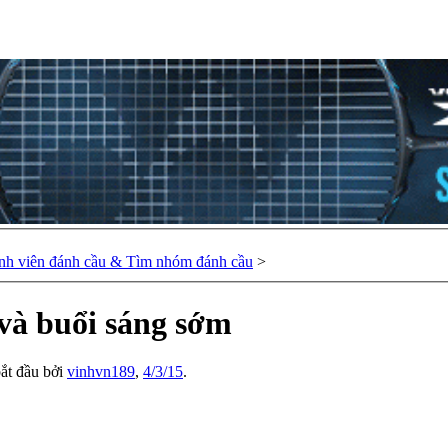
nh viên đánh cầu & Tìm nhóm đánh cầu
>
và buổi sáng sớm
bắt đầu bởi
vinhvn189
,
4/3/15
.