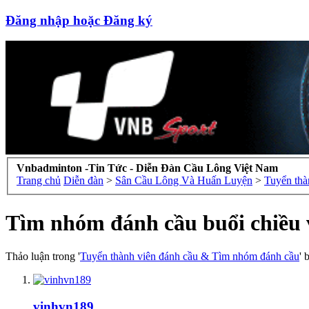
Đăng nhập hoặc Đăng ký
Vnbadminton -Tin Tức - Diễn Đàn Cầu Lông Việt Nam
Trang chủ
Diễn đàn
>
Sân Cầu Lông Và Huấn Luyện
>
Tuyển thà
Tìm nhóm đánh cầu buổi chiều 
Thảo luận trong '
Tuyển thành viên đánh cầu & Tìm nhóm đánh cầu
' 
vinhvn189