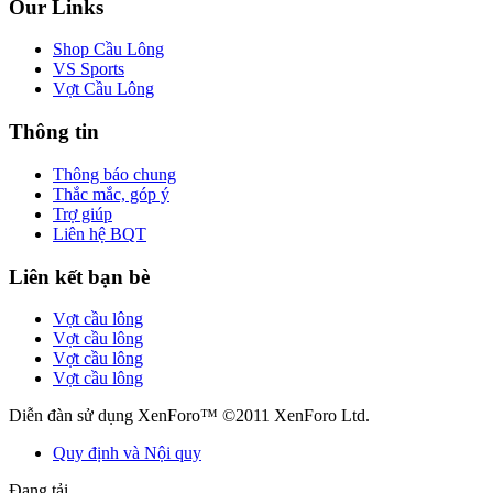
Our Links
Shop Cầu Lông
VS Sports
Vợt Cầu Lông
Thông tin
Thông báo chung
Thắc mắc, góp ý
Trợ giúp
Liên hệ BQT
Liên kết bạn bè
Vợt cầu lông
Vợt cầu lông
Vợt cầu lông
Vợt cầu lông
Diễn đàn sử dụng XenForo™ ©2011 XenForo Ltd.
Quy định và Nội quy
Đang tải...