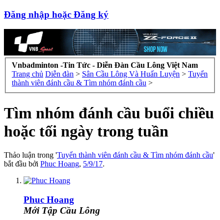
Đăng nhập hoặc Đăng ký
Vnbadminton -Tin Tức - Diễn Đàn Cầu Lông Việt Nam
Trang chủ
Diễn đàn
>
Sân Cầu Lông Và Huấn Luyện
>
Tuyển
thành viên đánh cầu & Tìm nhóm đánh cầu
>
Tìm nhóm đánh cầu buổi chiều
hoặc tối ngày trong tuần
Thảo luận trong '
Tuyển thành viên đánh cầu & Tìm nhóm đánh cầu
'
bắt đầu bởi
Phuc Hoang
,
5/9/17
.
Phuc Hoang
Mới Tập Cầu Lông