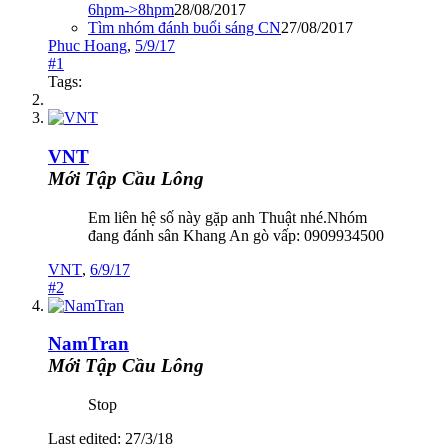
6hpm->8hpm
28/08/2017
Tìm nhóm đánh buổi sáng CN
27/08/2017
Phuc Hoang
,
5/9/17
#1
Tags:
VNT
Mới Tập Cầu Lông
Em liên hệ số này gặp anh Thuật nhé.Nhóm
đang đánh sân Khang An gò vấp: 0909934500
VNT
,
6/9/17
#2
NamTran
Mới Tập Cầu Lông
Stop
Last edited:
27/3/18