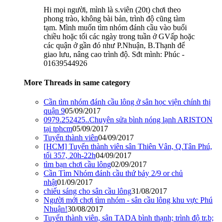
Hi mọi người, mình là s.viên (20t) chơi theo
phong trào, không bài bản, trình độ cũng tàm
tạm. Mình muốn tìm nhóm đánh cầu vào buổi
chiều hoặc tối các ngày trong tuần ở GVấp hoặc
các quận ở gần đó như P.Nhuận, B.Thạnh để
giao lưu, nâng cao trình độ. Sđt mình: Phúc -
01639544926
More Threads in same category
Cần tìm nhóm đánh cầu lông ở sân học viện chính thị
quận 9
05/09/2017
0979.252425..Chuyên sửa bình nóng lạnh ARISTON
tại tphcm
05/09/2017
Tuyển thành viên
04/09/2017
[HCM] Tuyển thành viên sân Thiên Vân, Q.Tân Phú,
tối 357, 20h-22h
04/09/2017
tìm bạn chơi cầu lông
02/09/2017
Cần Tìm Nhóm đánh cầu thứ bảy 2/9 or chủ
nhật
01/09/2017
chiếu sáng cho sân cầu lông
31/08/2017
Người mới chơi tìm nhóm - sân cầu lông khu vực Phú
Nhuận!
30/08/2017
Tuyển thành viên, sân TADA bình thạnh; trình độ tr.b;