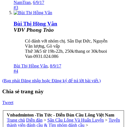
NamTran
,
6/9/17
#3
Bùi Thị Hồng Vân
VĐV Phong Trào
Có đánh với nhóm chị. Sân Đạt Đức, Nguyễn
Văn lượng, Gò vấp
Thứ 3&5 từ 19h-22h, 250k/thang or 30k/buoi
Van-0931.024.086
Bùi Thị Hồng Vân
,
8/9/17
#4
(Bạn phải Đăng nhập hoặc Đăng ký để trả lời bài viết.)
Chia sẻ trang này
Tweet
Vnbadminton -Tin Tức - Diễn Đàn Cầu Lông Việt Nam
Trang chủ
Diễn đàn
>
Sân Cầu Lông Và Huấn Luyện
>
Tuyển
thành viên đánh cầu & Tìm nhóm đánh cầu
>