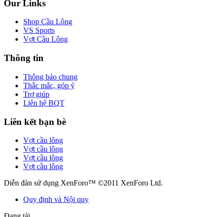
Our Links
Shop Cầu Lông
VS Sports
Vợt Cầu Lông
Thông tin
Thông báo chung
Thắc mắc, góp ý
Trợ giúp
Liên hệ BQT
Liên kết bạn bè
Vợt cầu lông
Vợt cầu lông
Vợt cầu lông
Vợt cầu lông
Diễn đàn sử dụng XenForo™ ©2011 XenForo Ltd.
Quy định và Nội quy
Đang tải...