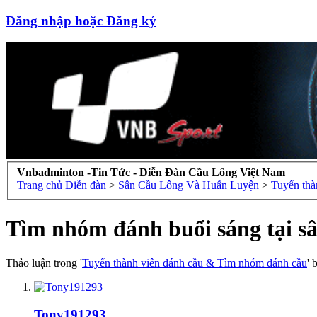
Đăng nhập hoặc Đăng ký
Vnbadminton -Tin Tức - Diễn Đàn Cầu Lông Việt Nam
Trang chủ
Diễn đàn
>
Sân Cầu Lông Và Huấn Luyện
>
Tuyển thà
Tìm nhóm đánh buổi sáng tại s
Thảo luận trong '
Tuyển thành viên đánh cầu & Tìm nhóm đánh cầu
' 
Tony191293