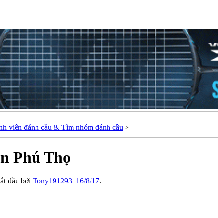
nh viên đánh cầu & Tìm nhóm đánh cầu
>
ân Phú Thọ
bắt đầu bởi
Tony191293
,
16/8/17
.