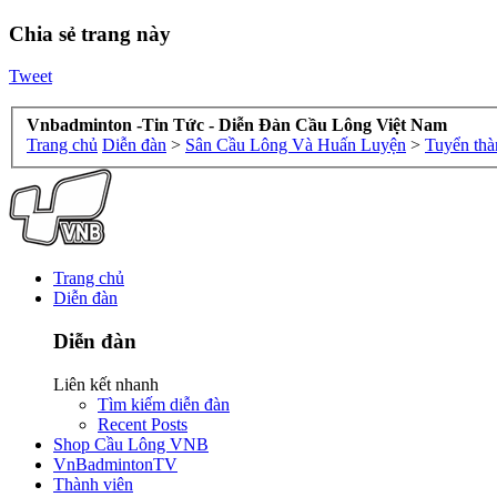
Chia sẻ trang này
Tweet
Vnbadminton -Tin Tức - Diễn Đàn Cầu Lông Việt Nam
Trang chủ
Diễn đàn
>
Sân Cầu Lông Và Huấn Luyện
>
Tuyển thà
Trang chủ
Diễn đàn
Diễn đàn
Liên kết nhanh
Tìm kiếm diễn đàn
Recent Posts
Shop Cầu Lông VNB
VnBadmintonTV
Thành viên