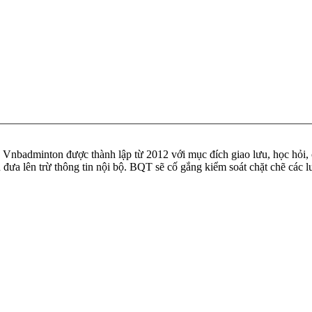
badminton được thành lập từ 2012 với mục đích giao lưu, học hỏi, ch
n đưa lên trừ thông tin nội bộ. BQT sẽ cố gắng kiểm soát chặt chẽ các