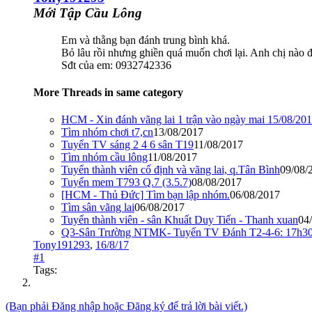
Mới Tập Cầu Lông
Em và thằng bạn đánh trung bình khá.
Bỏ lâu rồi nhưng ghiền quá muốn chơi lại. Anh chị nào 
Sđt của em: 0932742336
More Threads in same category
HCM - Xin đánh vãng lai 1 trận vào ngày mai 15/08/20
Tìm nhóm chơi t7,cn
13/08/2017
Tuyển TV sáng 2 4 6 sân T19
11/08/2017
Tìm nhóm cầu lông
11/08/2017
Tuyển thành viên cố định và vãng lai, q.Tân Bình
09/08/
Tuyển mem T793 Q.7 (3.5.7)
08/08/2017
[HCM - Thủ Đức] Tìm bạn lập nhóm.
06/08/2017
Tìm sân vãng lai
06/08/2017
Tuyển thành viên - sân Khuất Duy Tiến - Thanh xuan
04
Q3-Sân Trường NTMK- Tuyển TV Đánh T2-4-6: 17h30
Tony191293
,
16/8/17
#1
Tags:
(Bạn phải Đăng nhập hoặc Đăng ký để trả lời bài viết.)