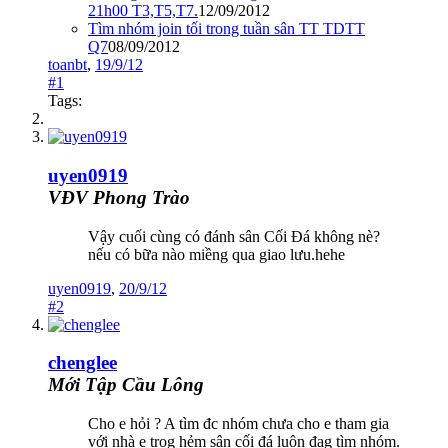
21h00 T3,T5,T7.
12/09/2012
Tìm nhóm join tối trong tuần sân TT TDTT
Q7
08/09/2012
toanbt
,
19/9/12
#1
Tags:
uyen0919
VĐV Phong Trào
Vậy cuối cùng có đánh sân Cối Đá không nè?
nếu có bữa nào miềng qua giao lưu.hehe
uyen0919
,
20/9/12
#2
chenglee
Mới Tập Cầu Lông
Cho e hỏi ? A tìm đc nhóm chưa cho e tham gia
với nhà e trog hẻm sân cối đá luôn đag tìm nhóm.