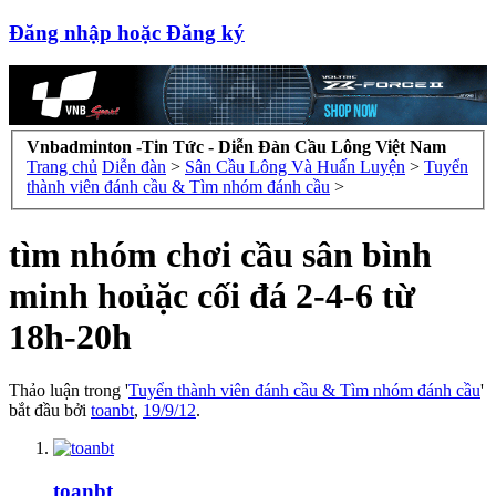
Đăng nhập hoặc Đăng ký
Vnbadminton -Tin Tức - Diễn Đàn Cầu Lông Việt Nam
Trang chủ
Diễn đàn
>
Sân Cầu Lông Và Huấn Luyện
>
Tuyển
thành viên đánh cầu & Tìm nhóm đánh cầu
>
tìm nhóm chơi cầu sân bình
minh hoủặc cối đá 2-4-6 từ
18h-20h
Thảo luận trong '
Tuyển thành viên đánh cầu & Tìm nhóm đánh cầu
'
bắt đầu bởi
toanbt
,
19/9/12
.
toanbt