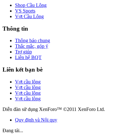
Shop Cầu Lông
VS Sports
Vợt Cầu Lông
Thông tin
Thông báo chung
Thắc mắc, góp ý
Trợ giúp
Liên hệ BQT
Liên kết bạn bè
Vợt cầu lông
Vợt cầu lông
Vợt cầu lông
Vợt cầu lông
Diễn đàn sử dụng XenForo™ ©2011 XenForo Ltd.
Quy định và Nội quy
Đang tải...