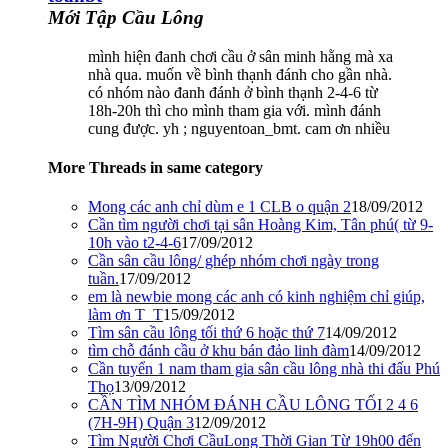
Mới Tập Cầu Lông
mình hiện đanh chơi cầu ở sân minh hằng mà xa
nhà qua. muốn về bình thạnh đánh cho gần nhà.
có nhóm nào đanh đánh ở bình thạnh 2-4-6 từ
18h-20h thì cho mình tham gia với. mình đánh
cung được. yh ; nguyentoan_bmt. cam ơn nhiều
More Threads in same category
Mong các anh chỉ dùm e 1 CLB o quận 2
18/09/2012
Cần tìm người chơi tại sân Hoàng Kim, Tân phú( từ 9-
10h vào t2-4-6
17/09/2012
Cần sân cầu lông/ ghép nhóm chơi ngày trong
tuần.
17/09/2012
em là newbie mong các anh có kinh nghiệm chỉ giúp,
làm ơn T_T
15/09/2012
Tìm sân cầu lông tối thứ 6 hoặc thứ 7
14/09/2012
tìm chỗ đánh cầu ở khu bán đảo linh đàm
14/09/2012
Cần tuyển 1 nam tham gia sân cầu lông nhà thi đấu Phú
Thọ
13/09/2012
CẦN TÌM NHÓM ĐÁNH CẦU LÔNG TỐI 2 4 6
(7H-9H) Quận 3
12/09/2012
Tìm Người Chơi CầuLong Thời Gian Từ 19h00 đến