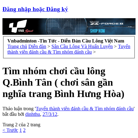
Đăng nhập hoặc Đăng ký
Vnbadminton -Tin Tức - Diễn Đàn Cầu Lông Việt Nam
Trang chủ
Diễn đàn
>
Sân Cầu Lông Và Huấn Luyện
>
Tuyển
thành viên đánh cầu & Tìm nhóm đánh cầu
>
Tìm nhóm chơi cầu lông
Q.Bình Tân ( chơi sân gần
nghĩa trang Bình Hưng Hòa)
Thảo luận trong '
Tuyển thành viên đánh cầu & Tìm nhóm đánh cầu
'
bắt đầu bởi
dinhthu
,
27/3/12
.
Trang 2 của 2 trang
< Trước
1
2