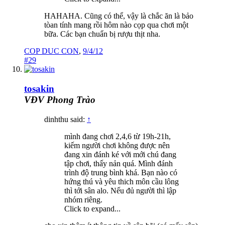
HAHAHA. Cũng có thể, vậy là chắc ăn là bảo
tòan tính mang rồi hôm nào cọp qua chơi một
bữa. Các bạn chuẩn bị rượu thịt nha.
COP DUC CON
,
9/4/12
#29
tosakin
VĐV Phong Trào
dinhthu said:
↑
mình đang chơi 2,4,6 từ 19h-21h,
kiếm người chơi không được nên
đang xin đánh ké với mới chú đang
tập chơi, thấy nản quá. Mình đánh
trình độ trung bình khá. Bạn nào có
hứng thú và yêu thich môn cầu lông
thì tới sân alo. Nếu đủ người thì lập
nhóm riêng.
Click to expand...