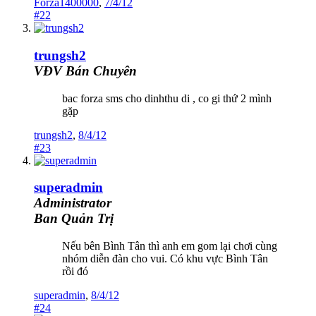
Forza1400000
,
7/4/12
#22
trungsh2
VĐV Bán Chuyên
bac forza sms cho dinhthu di , co gi thứ 2 mình
gặp
trungsh2
,
8/4/12
#23
superadmin
Administrator
Ban Quản Trị
Nếu bên Bình Tân thì anh em gom lại chơi cùng
nhóm diễn đàn cho vui. Có khu vực Bình Tân
rồi đó
superadmin
,
8/4/12
#24