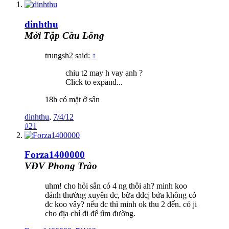
dinhthu
Mới Tập Cầu Lông
trungsh2 said:
↑
chiu t2 may h vay anh ?
Click to expand...
18h có mặt ở sân
dinhthu
,
7/4/12
#21
Forza1400000
VĐV Phong Trào
uhm! cho hỏi sân có 4 ng thôi ah? minh koo
đánh thường xuyên đc, bữa ddcj bứa không có
đc koo vây? nếu đc thì minh ok thu 2 đến. có ji
cho địa chỉ đi để tìm đường.