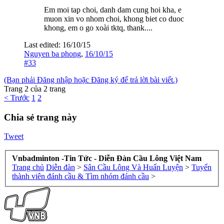
Em moi tap choi, danh dam cung hoi kha, e
muon xin vo nhom choi, khong biet co duoc
khong, em o go xoài tktq, thank....
Last edited:
16/10/15
Nguyen ba phong
,
16/10/15
#33
(Bạn phải Đăng nhập hoặc Đăng ký để trả lời bài viết.)
Trang 2 của 2 trang
< Trước
1
2
Chia sẻ trang này
Tweet
Vnbadminton -Tin Tức - Diễn Đàn Cầu Lông Việt Nam
Trang chủ
Diễn đàn
>
Sân Cầu Lông Và Huấn Luyện
>
Tuyển
thành viên đánh cầu & Tìm nhóm đánh cầu
>