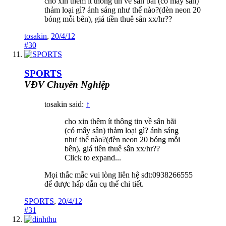
cho xin thêm ít thông tin về sân bãi (có mấy sân)
thảm loại gì? ánh sáng như thế nào?(đèn neon 20
bóng mỗi bên), giá tiền thuê sân xx/hr??
tosakin
,
20/4/12
#30
SPORTS
VĐV Chuyên Nghiệp
tosakin said:
↑
cho xin thêm ít thông tin về sân bãi
(có mấy sân) thảm loại gì? ánh sáng
như thế nào?(đèn neon 20 bóng mỗi
bên), giá tiền thuê sân xx/hr??
Click to expand...
Mọi thắc mắc vui lòng liên hệ sdt:0938266555
để được hấp dẫn cụ thể chi tiết.
SPORTS
,
20/4/12
#31