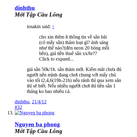
dinhthu
Mới Tập Cầu Lông
tosakin said:
↑
cho xin thêm ít thông tin về sân bãi
(có mấy sân) thảm loại gì? ánh sáng
như thế nào?(đèn neon 20 bóng mỗi
bên), giá tiền thuê sân xx/hr??
Click to expand...
giá sân 50k/1h. sân thảm mới. Kiếm mãi chưa đủ
người nên mình đang chơi chung với mấy chú
vào tối t2,4,6(19h-21h) nếu rảnh thì qua xem sân
thì sẽ biết. Nếu nhiều người chơi thì tiền sân 1
tháng ko bao nhiêu cả.
dinhthu
,
21/4/12
#32
Nguyen ba phong
Mới Tập Cầu Lông