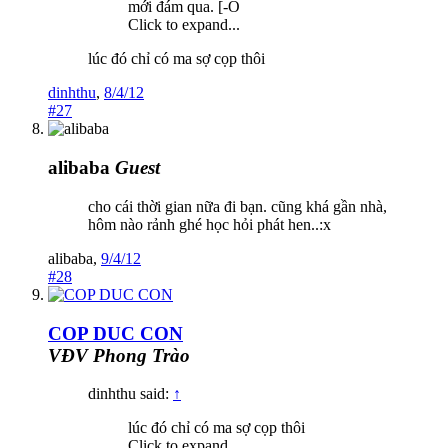
mới đám qua. [-O
Click to expand...
lúc đó chỉ có ma sợ cọp thôi
dinhthu
,
8/4/12
#27
alibaba
Guest
cho cái thời gian nữa đi bạn. cũng khá gần nhà,
hôm nào rảnh ghé học hỏi phát hen..:x
alibaba
,
9/4/12
#28
COP DUC CON
VĐV Phong Trào
dinhthu said:
↑
lúc đó chỉ có ma sợ cọp thôi
Click to expand...