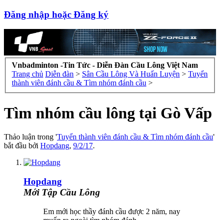
Đăng nhập hoặc Đăng ký
Vnbadminton -Tin Tức - Diễn Đàn Cầu Lông Việt Nam
Trang chủ
Diễn đàn
>
Sân Cầu Lông Và Huấn Luyện
>
Tuyển
thành viên đánh cầu & Tìm nhóm đánh cầu
>
Tìm nhóm cầu lông tại Gò Vấp
Thảo luận trong '
Tuyển thành viên đánh cầu & Tìm nhóm đánh cầu
'
bắt đầu bởi
Hopdang
,
9/2/17
.
Hopdang
Mới Tập Cầu Lông
Em mới học thầy đánh cầu được 2 năm, nay