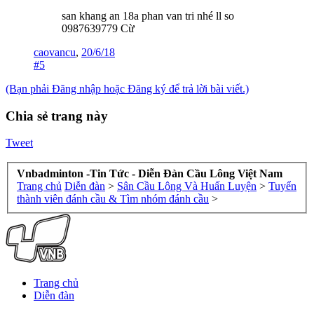
san khang an 18a phan van tri nhé ll so
0987639779 Cừ
caovancu
,
20/6/18
#5
(Bạn phải Đăng nhập hoặc Đăng ký để trả lời bài viết.)
Chia sẻ trang này
Tweet
Vnbadminton -Tin Tức - Diễn Đàn Cầu Lông Việt Nam
Trang chủ
Diễn đàn
>
Sân Cầu Lông Và Huấn Luyện
>
Tuyển
thành viên đánh cầu & Tìm nhóm đánh cầu
>
Trang chủ
Diễn đàn