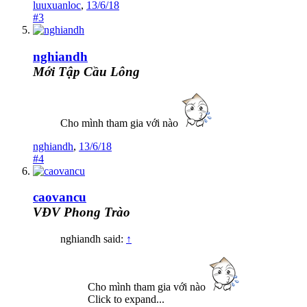
luuxuanloc
,
13/6/18
#3
nghiandh
Mới Tập Cầu Lông
Cho mình tham gia với nào
nghiandh
,
13/6/18
#4
caovancu
VĐV Phong Trào
nghiandh said:
↑
Cho mình tham gia với nào
Click to expand...