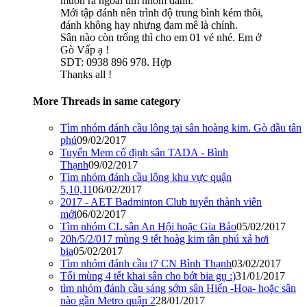
muốn ra ngoài tìm nhóm đánh.
Mới tập đánh nên trình độ trung bình kém thôi,
đánh không hay nhưng đam mê là chính.
Sân nào còn trống thì cho em 01 vé nhé. Em ở
Gò Vấp ạ !
SDT: 0938 896 978. Hợp
Thanks all !
More Threads in same category
Tìm nhóm đánh cầu lông tại sân hoàng kim. Gò dầu tân
phú
09/02/2017
Tuyển Mem cố định sân TADA - Bình
Thạnh
09/02/2017
Tìm nhóm đánh cầu lông khu vực quận
5,10,11
06/02/2017
2017 - AET Badminton Club tuyển thành viên
mới
06/02/2017
Tìm nhóm CL sân An Hội hoặc Gia Bảo
05/02/2017
20h/5/2/017 mùng 9 tết hoàg kim tân phú xả hơi
bia
05/02/2017
Tìm nhóm đánh cầu t7 CN Bình Thạnh
03/02/2017
Tối mùng 4 tết khai sân cho bớt bia gụ :)
31/01/2017
tìm nhóm đánh cầu sáng sớm sân Hiển -Hoa- hoặc sân
nào gần Metro quận 2
28/01/2017