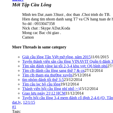
Mới Tập Cầu Lông
Minh ten Dat ,nam 33tuoi , doc than .Choi trinh do TB.
Hien dang tim nhom danh sang T7 va CN hang tuan de ho
So dd : 0933047358
Nick chat : Skype ADat.Koda
Mong cac Bac chi giao .
Camon
More Threads in same category
Giải cầu lông Tân Việt mở rộng, năm 2015
11/01/2015
Tuyển thành viên sân cầu lông VINAVIT Quận 6 đánh 3
Tìm sân đánh vãng lai tối 2-3-4 khu vực Q6 bình phú
27/
Tìm clb đánh cầu lông sang thứ 7 & cn
27/12/2014
Tìm clb tham gia thường xuyên
25/12/2014
tìm nhóm đánh tối thứ 3-5
23/12/2014
Tìm câu lạc bộ cầu lông
19/12/2014
Thành viên hội cầu lông nhí nhố >:)
15/12/2014
Giao lưu ngày 21\12 HCM
11/12/2014
Tuyển hội cầu lông 3-4 mem đánh cố định 2-4-6 (Q. Tâ
dat.ly
,
12/1/15
#1
Tags: