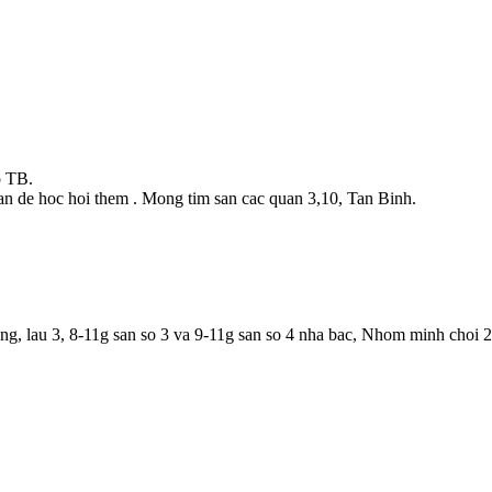
o TB.
 de hoc hoi them . Mong tim san cac quan 3,10, Tan Binh.
ng, lau 3, 8-11g san so 3 va 9-11g san so 4 nha bac, Nhom minh choi 