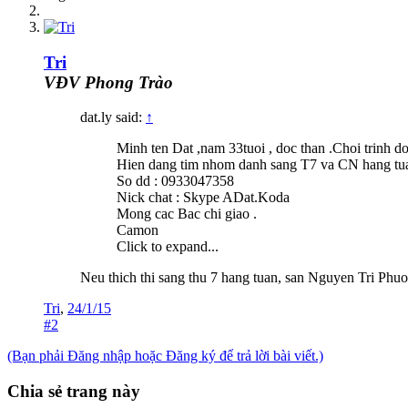
Tri
VĐV Phong Trào
dat.ly said:
↑
Minh ten Dat ,nam 33tuoi , doc than .Choi trinh d
Hien dang tim nhom danh sang T7 va CN hang tuan
So dd : 0933047358
Nick chat : Skype ADat.Koda
Mong cac Bac chi giao .
Camon
Click to expand...
Neu thich thi sang thu 7 hang tuan, san Nguyen Tri Phuo
Tri
,
24/1/15
#2
(Bạn phải Đăng nhập hoặc Đăng ký để trả lời bài viết.)
Chia sẻ trang này