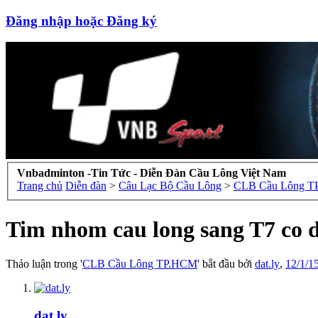
Đăng nhập hoặc Đăng ký
Vnbadminton -Tin Tức - Diễn Đàn Cầu Lông Việt Nam
Trang chủ
Diễn đàn
>
Câu Lạc Bộ Cầu Lông
>
CLB Cầu Lông 
Tim nhom cau long sang T7 co d
Thảo luận trong '
CLB Cầu Lông TP.HCM
' bắt đầu bởi
dat.ly
,
12/1/1
dat.ly