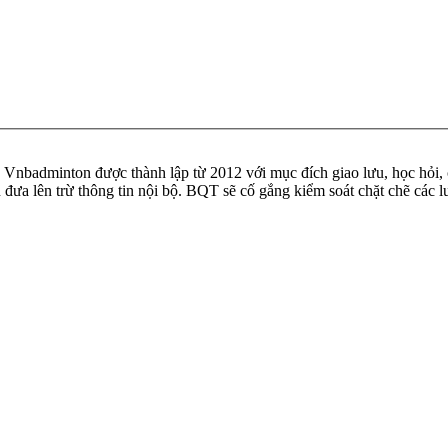
badminton được thành lập từ 2012 với mục đích giao lưu, học hỏi, ch
n đưa lên trừ thông tin nội bộ. BQT sẽ cố gắng kiểm soát chặt chẽ các