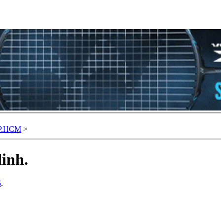
TP.HCM
>
inh.
5
.