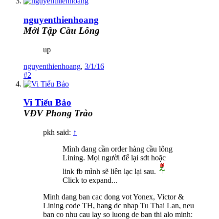
nguyenthienhoang
Mới Tập Cầu Lông
up
nguyenthienhoang
,
3/1/16
#2
Vi Tiểu Bảo
VĐV Phong Trào
pkh said:
↑
Mình đang cần order hàng cầu lông
Lining. Mọi người để lại sdt hoặc
link fb mình sẽ liên lạc lại sau.
Click to expand...
Minh dang ban cac dong vot Yonex, Victor &
Lining code TH, hang dc nhap Tu Thai Lan, neu
ban co nhu cau lay so luong de ban thi alo minh: