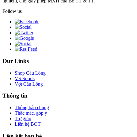
nghiệm, chờ giấy phép MXH của Bộ TT & TT.
Follow us
Our Links
Shop Cầu Lông
VS Sports
Vợt Cầu Lông
Thông tin
Thông báo chung
Thắc mắc, góp ý
Trợ giúp
Liên hệ BQT
Liên kết bạn bè