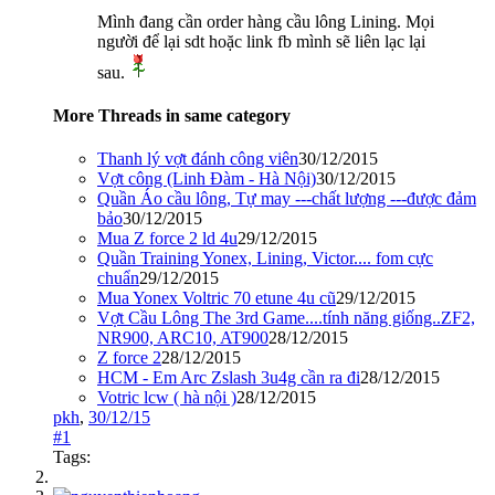
Mình đang cần order hàng cầu lông Lining. Mọi
người để lại sdt hoặc link fb mình sẽ liên lạc lại
sau.
More Threads in same category
Thanh lý vợt đánh công viên
30/12/2015
Vợt công (Linh Đàm - Hà Nội)
30/12/2015
Quần Áo cầu lông, Tự may ---chất lượng ---được đảm
bảo
30/12/2015
Mua Z force 2 ld 4u
29/12/2015
Quần Training Yonex, Lining, Victor.... fom cực
chuẩn
29/12/2015
Mua Yonex Voltric 70 etune 4u cũ
29/12/2015
Vợt Cầu Lông The 3rd Game....tính năng giống..ZF2,
NR900, ARC10, AT900
28/12/2015
Z force 2
28/12/2015
HCM - Em Arc Zslash 3u4g cần ra đi
28/12/2015
Votric lcw ( hà nội )
28/12/2015
pkh
,
30/12/15
#1
Tags: