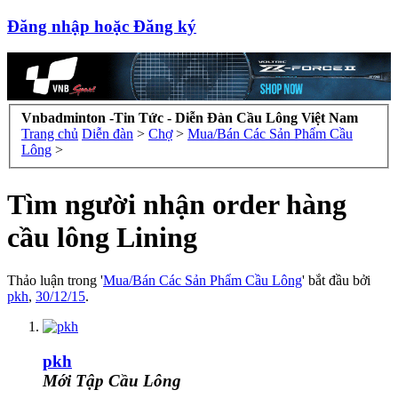
Đăng nhập hoặc Đăng ký
Vnbadminton -Tin Tức - Diễn Đàn Cầu Lông Việt Nam
Trang chủ
Diễn đàn
>
Chợ
>
Mua/Bán Các Sản Phẩm Cầu
Lông
>
Tìm người nhận order hàng
cầu lông Lining
Thảo luận trong '
Mua/Bán Các Sản Phẩm Cầu Lông
' bắt đầu bởi
pkh
,
30/12/15
.
pkh
Mới Tập Cầu Lông