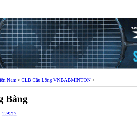
iền Nam
>
CLB Cầu Lông VNBABMINTON
>
ng Bàng
,
12/9/17
.