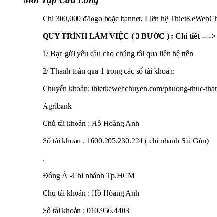
Mới Tập Cầu Lông
Chỉ 300,000 đ/logo hoặc banner, Liên hệ ThietKeWebC
QUY TRÌNH LÀM VIỆC ( 3 BƯỚC ) : Chi tiết ----
1/ Bạn gửi yêu cầu cho chúng tôi qua liên hệ trên
2/ Thanh toán qua 1 trong các số tài khoản:
Chuyển khoản: thietkewebchuyen.com/phuong-thuc-than
Agribank
Chủ tài khoản : Hồ Hoàng Anh
Số tài khoản : 1600.205.230.224 ( chi nhánh Sài Gòn)
.
Đông Á -Chi nhánh Tp.HCM
Chủ tài khoản : Hồ Hòang Anh
Số tài khoản : 010.956.4403