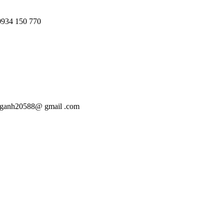
 0934 150 770
anganh20588@ gmail .com