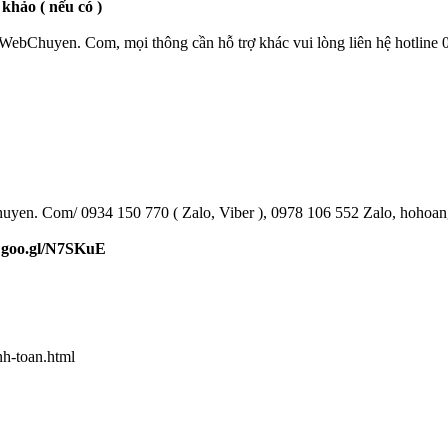
khảo ( nếu có )
eWebChuyen. Com, mọi thông cần hỗ trợ khác vui lòng liên hệ hotline
huyen. Com/ 0934 150 770 ( Zalo, Viber ), 0978 106 552 Zalo, hoho
>
goo.gl/N7SKuE
h-toan.html