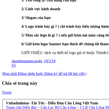
1/ Tên công ty/ cửa hàng của bạn
2/ Lĩnh vực kinh doanh
3/ Slogan của bạn
4/ Logo trình bày gì ? ( chỉ trình bày biểu tượng hình
5/ Màu sắc logo là gì ? ( nếu gửi kèm mã màu càng tốt
6/ Gửi kèm logo/ banner bạn thích để chúng tôi tham 
GIỚI THIỆU: dịch vụ thiết kế logo giá rẻ thuộc ThietK
dangtinquangcao44
,
19/3/18
#3
(Bạn phải Đăng nhập hoặc Đăng ký để trả lời bài viết.)
Chia sẻ trang này
Tweet
Vnbadminton -Tin Tức - Diễn Đàn Cầu Lông Việt Nam
Trang chủ
Diễn đàn
>
Câu Lạc Bộ Cầu Lông
>
CLB Cầu Lông M