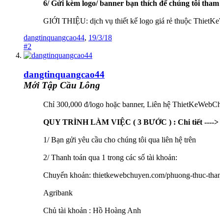
6/ Gửi kèm logo/ banner bạn thích để chúng tôi tham 
GIỚI THIỆU: dịch vụ thiết kế logo giá rẻ thuộc ThietK
dangtinquangcao44
,
19/3/18
#2
dangtinquangcao44
Mới Tập Cầu Lông
Chỉ 300,000 đ/logo hoặc banner, Liên hệ ThietKeWebC
QUY TRÌNH LÀM VIỆC ( 3 BƯỚC ) : Chi tiết ----
1/ Bạn gửi yêu cầu cho chúng tôi qua liên hệ trên
2/ Thanh toán qua 1 trong các số tài khoản:
Chuyển khoản: thietkewebchuyen.com/phuong-thuc-than
Agribank
Chủ tài khoản : Hồ Hoàng Anh