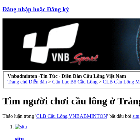
Đăng nhập hoặc Đăng ký
Vnbadminton -Tin Tức - Diễn Đàn Cầu Lông Việt Nam
Trang chủ
Diễn đàn
>
Câu Lạc Bộ Cầu Lông
>
CLB Cầu Lông M
Tìm người chơi cầu lông ở Trả
Thảo luận trong '
CLB Cầu Lông VNBABMINTON
' bắt đầu bởi
situ
situ