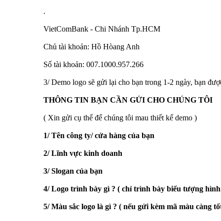
.
VietComBank - Chi Nhánh Tp.HCM
Chủ tài khoản: Hồ Hòang Anh
Số tài khoản: 007.1000.957.266
3/ Demo logo sẽ gửi lại cho bạn trong 1-2 ngày, bạn được
THÔNG TIN BẠN CẦN GỬI CHO CHÚNG TÔI
( Xin gửi cụ thể để chúng tôi mau thiết kế demo )
1/ Tên công ty/ cửa hàng của bạn
2/ Lĩnh vực kinh doanh
3/ Slogan của bạn
4/ Logo trình bày gì ? ( chỉ trình bày biểu tượng hình
5/ Màu sắc logo là gì ? ( nếu gửi kèm mã màu càng tốt