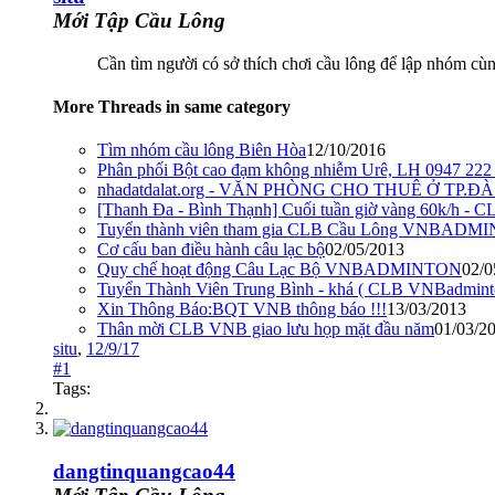
Mới Tập Cầu Lông
Cần tìm người có sở thích chơi cầu lông để lập nhóm cùn
More Threads in same category
Tìm nhóm cầu lông Biên Hòa
12/10/2016
Phân phối Bột cao đạm không nhiễm Urê, LH 0947 222
nhadatdalat.org - VĂN PHÒNG CHO THUÊ Ở TP.Đ
[Thanh Đa - Bình Thạnh] Cuối tuần giờ vàng 60k/h 
Tuyển thành viên tham gia CLB Cầu Lông VNBADMIN
Cơ cấu ban điều hành câu lạc bộ
02/05/2013
Quy chế hoạt động Câu Lạc Bộ VNBADMINTON
02/0
Tuyển Thành Viên Trung Bình - khá ( CLB VNBadmint
Xin Thông Báo:BQT VNB thông báo !!!
13/03/2013
Thân mời CLB VNB giao lưu họp mặt đầu năm
01/03/2
situ
,
12/9/17
#1
Tags:
dangtinquangcao44