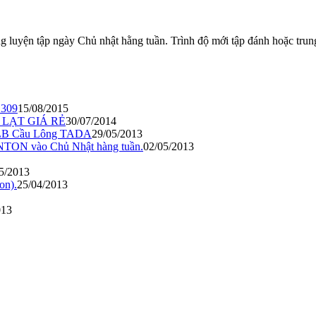
g luyện tập ngày Chủ nhật hằng tuần. Trình độ mới tập đánh hoặc trun
 309
15/08/2015
À LẠT GIÁ RẺ
30/07/2014
- CLB Cầu Lông TADA
29/05/2013
TON vào Chủ Nhật hàng tuần.
02/05/2013
5/2013
on).
25/04/2013
013