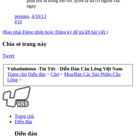
phải nói là trong mơ rồi. @tr8 là đã có người xúc
ngay
peppies
,
4/10/13
#10
(Bạn phải Đăng nhập hoặc Đăng ký để trả lời bài viết.)
Chia sẻ trang này
Tweet
Vnbadminton -Tin Tức - Diễn Đàn Cầu Lông Việt Nam
Trang chủ
Diễn đàn
>
Chợ
>
Mua/Bán Các Sản Phẩm Cầu
Lông
>
Trang chủ
Diễn đàn
Diễn đàn