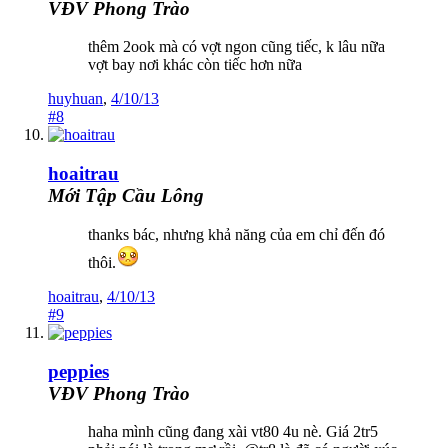
VĐV Phong Trào
thêm 2ook mà có vợt ngon cũng tiếc, k lâu nữa
vợt bay nơi khác còn tiếc hơn nữa
huyhuan
,
4/10/13
#8
hoaitrau
Mới Tập Cầu Lông
thanks bác, nhưng khả năng của em chỉ đến đó
thôi.
hoaitrau
,
4/10/13
#9
peppies
VĐV Phong Trào
haha mình cũng đang xài vt80 4u nè. Giá 2tr5