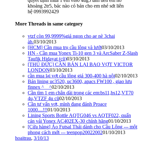
quyết định mua 1 em vt80 4ug5 tầm tiền em nó
khoảng 2tr5, bác nào có bán cho em nhé sdt liên
hệ 0993992429
More Threads in same category
vtzf còn 99,9999%giá ngon cho ae nè 3chai
àh.
03/10/2013
[HCM] Cần mua trụ cầu lông và lưới
03/10/2013
HN - Cần mua Yonex Ti-10 gen 3 và ArcSaber Z-Slash
Taufik Hidayat (cũ)
03/10/2013
[THỦ ĐỨC] CẦN BÁN LẠI BAO VỢT VICTOR
LONDON
03/10/2013
cần mua lại vợt cầu lông giá 300-400 hà nội
02/10/2013
Bán lining uc3520, uc3600, apacs FW100 , giao lưu
finnex ^__^
02/10/2013
Cần tìm 1 em chân dài trong các em:bs11,bs12,VT70
4u,VTZF 4u cũ
02/10/2013
Cần tư vấn vợt, mình đang đánh Proace
1000....!!!
01/10/2013
Lining Sports Bottle AQTG046 vs AQTF022, quấn
cán vải Yonex AC402EX-30 chính hãng
01/10/2013
[Cửa hàng] Áo Futsal Thái dành cho Cầu Lông --- một
phong cách mới --- teenpop20022002
01/10/2013
hoaitrau
,
3/10/13