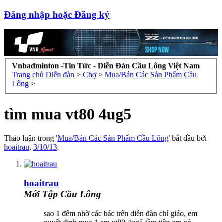
Đăng nhập hoặc Đăng ký
Vnbadminton -Tin Tức - Diễn Đàn Cầu Lông Việt Nam
Trang chủ
Diễn đàn
>
Chợ
>
Mua/Bán Các Sản Phẩm Cầu
Lông
>
tìm mua vt80 4ug5
Thảo luận trong '
Mua/Bán Các Sản Phẩm Cầu Lông
' bắt đầu bởi
hoaitrau
,
3/10/13
.
hoaitrau
Mới Tập Cầu Lông
sao 1 đêm nhờ các bác trên diễn đàn chỉ giáo, em