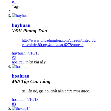
#1
Tags:
huyhuan
VĐV Phong Trào
http://www.vnbadminton.com/threads/...ited-3u-
va-voltric-80-pg-4u-ma-sp.6278/unread
huyhuan
,
4/10/13
#2
hoaitrau
thích bài này.
hoaitrau
Mới Tập Cầu Lông
đã liên hệ, giá hoi chát nên chưa mua được.
hoaitrau
,
4/10/13
#3