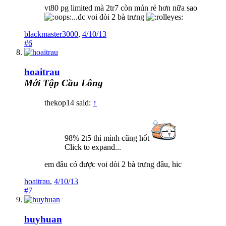
vt80 pg limited mà 2tr7 còn mún rẻ hơn nữa sao
...đc voi đòi 2 bà trưng
blackmaster3000
,
4/10/13
#6
hoaitrau
Mới Tập Cầu Lông
thekop14 said:
↑
98% 2t5 thì mình cũng hốt
Click to expand...
em đâu có được voi dòi 2 bà trưng đâu, hic
hoaitrau
,
4/10/13
#7
huyhuan