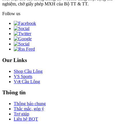
nghiệm, chờ giấy phép MXH của Bộ TT & TT.
Follow us
Our Links
Shop Cầu Lông
VS Sports
Vợt Cầu Lông
Thông tin
Thông báo chung
Thắc mắc, góp ý
Trợ giúp
Liên hệ BQT