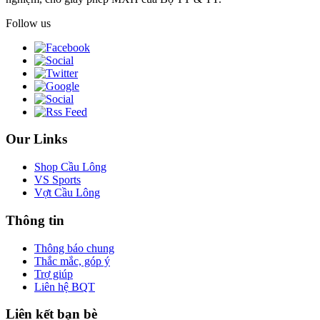
Follow us
Our Links
Shop Cầu Lông
VS Sports
Vợt Cầu Lông
Thông tin
Thông báo chung
Thắc mắc, góp ý
Trợ giúp
Liên hệ BQT
Liên kết bạn bè