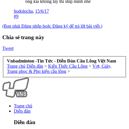
ông kia không lấy thì ship mình nhé
hodolocha
,
15/6/17
#9
(Bạn phải Đăng nhập hoặc Đăng ký để trả lời bài viết.)
Chia sẻ trang này
Tweet
Vnbadminton -Tin Tức - Diễn Đàn Cầu Lông Việt Nam
Trang chủ
Diễn đàn
>
Kiến Thức Cầu Lông
>
Vợt, Giày,
Trang phục & Phụ kiện cầu lông
>
Trang chủ
Diễn đàn
Diễn đàn