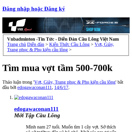
Đăng nhập hoặc Đăng ký
Vnbadminton -Tin Tức - Diễn Đàn Cầu Lông Việt Nam
Trang chủ
Diễn đàn
>
Kiến Thức Cầu Lông
>
Vợt, Giày,
Trang phục & Phụ kiện cầu lông
>
Tìm mua vợt tầm 500-700k
Thảo luận trong '
Vợt, Giày, Trang phục & Phụ kiện cầu lông
' bắt
đầu bởi
edogawaconan111
,
14/6/17
.
edogawaconan111
Mới Tập Cầu Lông
Mình nam 27 tuổi. Muốn tìm 1 cây vợt. Sở thích