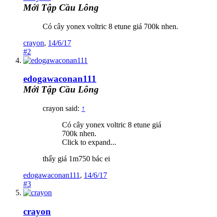
Mới Tập Cầu Lông
Có cây yonex voltric 8 etune giá 700k nhen.
crayon
,
14/6/17
#2
edogawaconan111
Mới Tập Cầu Lông
crayon said:
↑
Có cây yonex voltric 8 etune giá
700k nhen.
Click to expand...
thấy giá 1m750 bác ei
edogawaconan111
,
14/6/17
#3
crayon