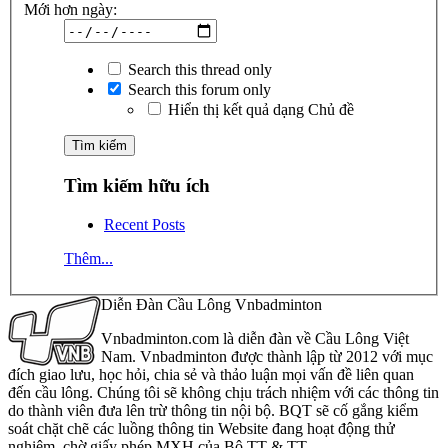
Mới hơn ngày:
Search this thread only
Search this forum only
Hiển thị kết quả dạng Chủ đề
Tìm kiếm hữu ích
Recent Posts
Thêm...
Diễn Đàn Cầu Lông Vnbadminton
Vnbadminton.com là diễn đàn về Cầu Lông Việt
Nam. Vnbadminton được thành lập từ 2012 với mục
đích giao lưu, học hỏi, chia sẻ và thảo luận mọi vấn đề liên quan
đến cầu lông. Chúng tôi sẽ không chịu trách nhiệm với các thông tin
do thành viên đưa lên trừ thông tin nội bộ. BQT sẽ cố gắng kiểm
soát chặt chẽ các luồng thông tin Website đang hoạt động thử
nghiệm, chờ giấy phép MXH của Bộ TT & TT.