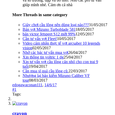
và sở trường: đập và bỏ nhỏ. Nhờ các pro tư vấn
giúp mình nhé. Cảm ơn cả nhà
More Threads in same category
Giày chơi cầu lông nên dùng loại nào???
31/05/2017
Bán vợt Mizuno Turboblade 581
18/05/2017
bán victor Jetspeet S12 mới 99%
12/05/2017
Cần tư vấn vợt Fleet!
10/05/2017
Video cảm nhận thực tế vợt arcsaber 10 legends
vision
02/05/2017
Nhờ các bác tư vấn mua vợt
26/04/2017
Xin thông tin voltric 1 dg
25/04/2017
Xin tư vấn vợt cầu lông cán nhỏ cho con trai 9
tuổi
19/04/2017
Cần mua sĩ quả cầu lông cũ.
22/03/2017
Nhượng lại bảo kiếm Mizuno Caliber VF
tour
08/03/2017
edogawaconan111
,
14/6/17
#1
Tags:
crayon