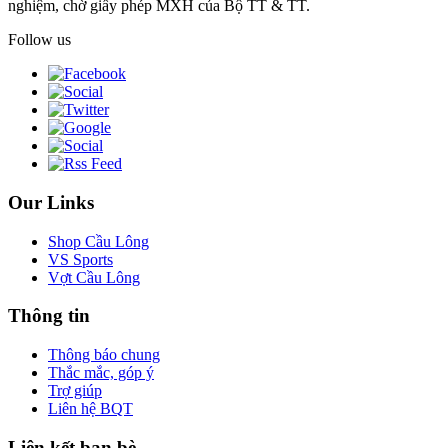
nghiệm, chờ giấy phép MXH của Bộ TT & TT.
Follow us
Our Links
Shop Cầu Lông
VS Sports
Vợt Cầu Lông
Thông tin
Thông báo chung
Thắc mắc, góp ý
Trợ giúp
Liên hệ BQT
Liên kết bạn bè