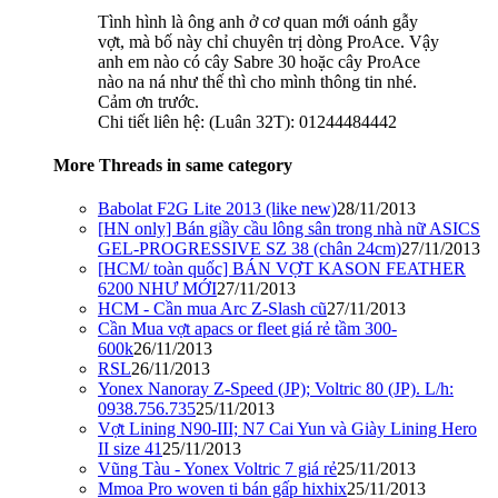
Tình hình là ông anh ở cơ quan mới oánh gẫy
vợt, mà bố này chỉ chuyên trị dòng ProAce. Vậy
anh em nào có cây Sabre 30 hoặc cây ProAce
nào na ná như thế thì cho mình thông tin nhé.
Cảm ơn trước.
Chi tiết liên hệ: (Luân 32T): 01244484442
More Threads in same category
Babolat F2G Lite 2013 (like new)
28/11/2013
[HN only] Bán giầy cầu lông sân trong nhà nữ ASICS
GEL-PROGRESSIVE SZ 38 (chân 24cm)
27/11/2013
[HCM/ toàn quốc] BÁN VỢT KASON FEATHER
6200 NHƯ MỚI
27/11/2013
HCM - Cần mua Arc Z-Slash cũ
27/11/2013
Cần Mua vợt apacs or fleet giá rẻ tầm 300-
600k
26/11/2013
RSL
26/11/2013
Yonex Nanoray Z-Speed (JP); Voltric 80 (JP). L/h:
0938.756.735
25/11/2013
Vợt Lining N90-III; N7 Cai Yun và Giày Lining Hero
II size 41
25/11/2013
Vũng Tàu - Yonex Voltric 7 giá rẻ
25/11/2013
Mmoa Pro woven ti bán gấp hixhix
25/11/2013