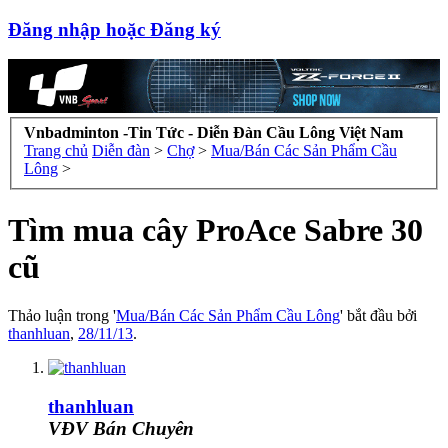
Đăng nhập hoặc Đăng ký
Vnbadminton -Tin Tức - Diễn Đàn Cầu Lông Việt Nam
Trang chủ
Diễn đàn
>
Chợ
>
Mua/Bán Các Sản Phẩm Cầu
Lông
>
Tìm mua cây ProAce Sabre 30
cũ
Thảo luận trong '
Mua/Bán Các Sản Phẩm Cầu Lông
' bắt đầu bởi
thanhluan
,
28/11/13
.
thanhluan
VĐV Bán Chuyên