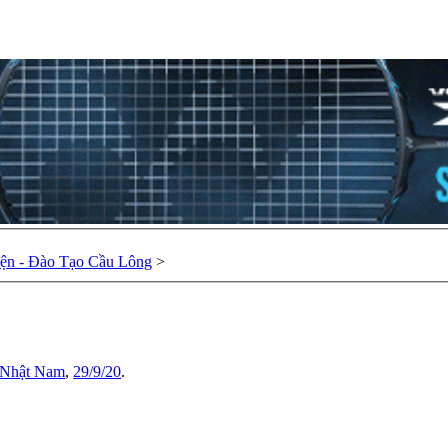
ện - Đào Tạo Cầu Lông
>
 Nhật Nam
,
29/9/20
.