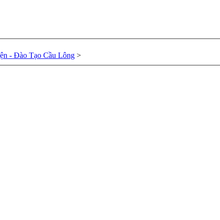
ện - Đào Tạo Cầu Lông
>