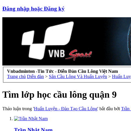
Đăng nhập hoặc Đăng ký
Vnbadminton -Tin Tức - Diễn Đàn Cầu Lông Việt Nam
Trang chủ
Diễn đàn
>
Sân Cầu Lông Và Huấn Luyện
>
Huấn Luy
Tìm lớp học cầu lông quận 9
Thảo luận trong '
Huấn Luyện - Đào Tạo Cầu Lông
' bắt đầu bởi
Trần
Trần Nhật Nam