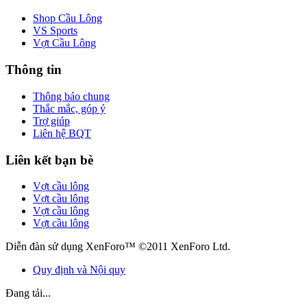
Shop Cầu Lông
VS Sports
Vợt Cầu Lông
Thông tin
Thông báo chung
Thắc mắc, góp ý
Trợ giúp
Liên hệ BQT
Liên kết bạn bè
Vợt cầu lông
Vợt cầu lông
Vợt cầu lông
Vợt cầu lông
Diễn đàn sử dụng XenForo™ ©2011 XenForo Ltd.
Quy định và Nội quy
Đang tải...