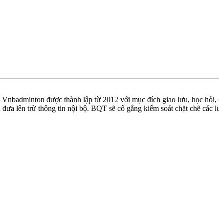
badminton được thành lập từ 2012 với mục đích giao lưu, học hỏi, ch
n đưa lên trừ thông tin nội bộ. BQT sẽ cố gắng kiểm soát chặt chẽ các