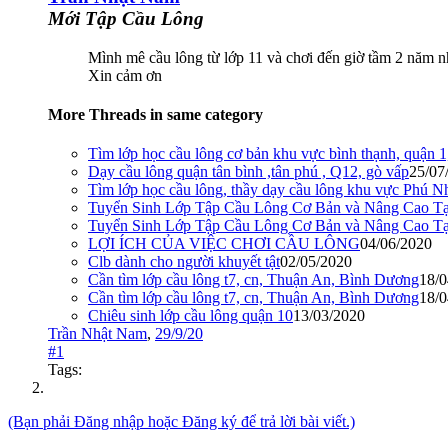
Mới Tập Cầu Lông
Mình mê cầu lông từ lớp 11 và chơi đến giờ tầm 2 năm n
Xin cảm ơn
More Threads in same category
Tìm lớp học cầu lông cơ bản khu vực bình thạnh, quận 1
Dạy cầu lông quận tân bình ,tân phú , Q12, gò vấp
25/07
Tìm lớp học cầu lông, thầy dạy cầu lông khu vực Phú N
Tuyển Sinh Lớp Tập Cầu Lông Cơ Bản và Nâng Cao Tạ
Tuyển Sinh Lớp Tập Cầu Lông Cơ Bản và Nâng Cao T
LỢI ÍCH CỦA VIỆC CHƠI CẦU LÔNG
04/06/2020
Clb dành cho người khuyết tật
02/05/2020
Cần tìm lớp cầu lông t7, cn, Thuận An, Bình Dương
18/0
Cần tìm lớp cầu lông t7, cn, Thuận An, Bình Dương
18/0
Chiêu sinh lớp cầu lông quận 10
13/03/2020
Trần Nhật Nam
,
29/9/20
#1
Tags:
(Bạn phải Đăng nhập hoặc Đăng ký để trả lời bài viết.)