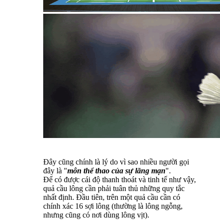
Đây cũng chính là lý do vì sao nhiều người gọi
đây là "
môn thể thao của sự lãng mạn
".
Để có được cái độ thanh thoát và tinh tế như vậy,
quả cầu lông cần phải tuân thủ những quy tắc
nhất định. Đầu tiên, trên một quả cầu cần có
chính xác 16 sợi lông (thường là lông ngỗng,
nhưng cũng có nơi dùng lông vịt).