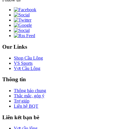
Our Links
Shop Cầu Lông
VS Sports
Vợt Cầu Lông
Thông tin
Thông báo chung
Thắc mắc, góp ý
Trợ giúp
Liên hệ BQT
Liên kết bạn bè
Vợt cầu lông