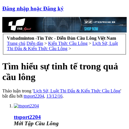
Đăng nhập hoặc Đăng ký
Vnbadminton -Tin Tức - Diễn Đàn Cầu Lông Việt Nam
Trang chủ
Diễn đàn
>
Kiến Thức Cầu Lông
>
Lịch Sử, Luật
Thi Đấu & Kiến Thức Cầu Lông
>
Tìm hiểu sự tinh tế trong quả
cầu lông
Thảo luận trong '
Lịch Sử, Luật Thi Đấu & Kiến Thức Cầu Lông
'
bắt đầu bởi
ttsport2204
,
13/12/16
.
ttsport2204
Mới Tập Cầu Lông