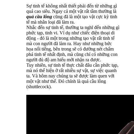
Sự tinh tế không nhất thiết phải đến từ những gì
quá cao siêu. Ngay cả một vật rất tầm thường là
quả cầu lông
cũng đã là một tạo vật cực kỳ tinh
tế mà nhân loại đã làm ra.
Nhắc đến sự tinh tế, thường ta nghĩ đến những gì
phức tạp, tinh vi. Ví dụ như chiếc điện thoại di
động - đó là một trong những tạo vật rất tinh tế
mà con người đã làm ra. Hay như những bức
họa nổi tiếng, bên trong sẽ có đường nét chấm
phá tinh tế nhất định, mà cũng chỉ có những con
người đủ độ am hiểu mới nhận ra được.
Tuy nhiên, sự tinh tế thực chất đâu cần phức tạp,
mà nó thể hiện ở rất nhiều sự vật, sự việc quanh
ta. Và hôm nay chúng ta sẽ được làm quen với
một vật như thế. Đó chính là quả cầu lông
(shuttlecock).