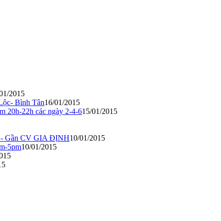
01/2015
Lộc- Bình Tân
16/01/2015
hám 20h-22h các ngày 2-4-6
15/01/2015
 - Gần CV GIA ĐỊNH
10/01/2015
2pm-5pm
10/01/2015
2015
15