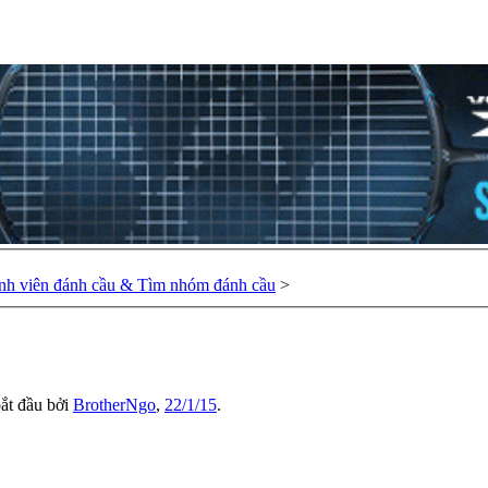
nh viên đánh cầu & Tìm nhóm đánh cầu
>
bắt đầu bởi
BrotherNgo
,
22/1/15
.