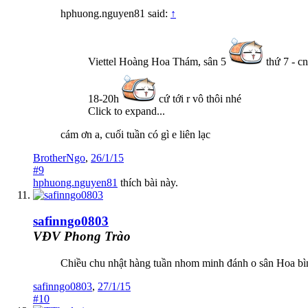
hphuong.nguyen81 said:
↑
Viettel Hoàng Hoa Thám, sân 5
thứ 7 - cn
18-20h
cứ tới r vô thôi nhé
Click to expand...
cám ơn a, cuối tuần có gì e liên lạc
BrotherNgo
,
26/1/15
#9
hphuong.nguyen81
thích bài này.
safinngo0803
VĐV Phong Trào
Chiều chu nhật hàng tuần nhom minh đánh o sân Hoa bi
safinngo0803
,
27/1/15
#10