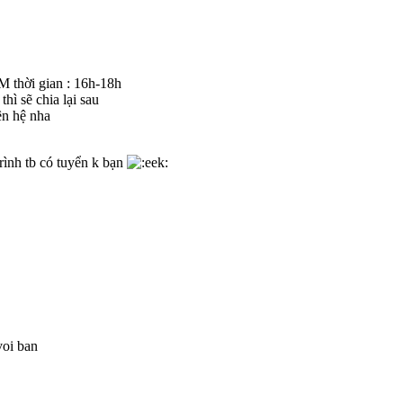
thời gian : 16h-18h
hì sẽ chia lại sau
ên hệ nha
ình tb có tuyển k bạn
voi ban