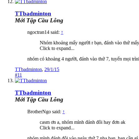
TTbadminton
Mới Tập Cầu Lông
ngoctran14 said:
↑
Nhóm khoảng mấy người r bạn, đánh vào thứ mấy v
Click to expand...
nhóm có khoảng 4 người, đánh vào thứ 7, tuyển mọi trìn
TTbadminton
,
29/1/15
#11
TTbadminton
Mới Tập Cầu Lông
BrotherNgo said:
↑
casm ơn a, nhóm mình đánh đôi hay đơn ak
Click to expand...
nhóm mình đánh đôi vào ngày thứ 7 nha bạn, bạn cần gì 