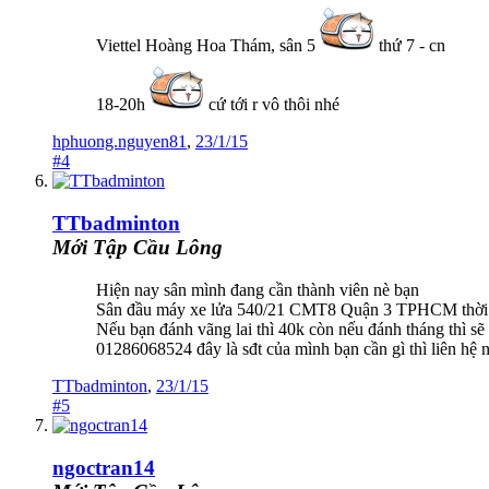
Viettel Hoàng Hoa Thám, sân 5
thứ 7 - cn
18-20h
cứ tới r vô thôi nhé
hphuong.nguyen81
,
23/1/15
#4
TTbadminton
Mới Tập Cầu Lông
Hiện nay sân mình đang cần thành viên nè bạn
Sân đầu máy xe lửa 540/21 CMT8 Quận 3 TPHCM thời 
Nếu bạn đánh vãng lai thì 40k còn nếu đánh tháng thì sẽ 
01286068524 đây là sđt của mình bạn cần gì thì liên hệ 
TTbadminton
,
23/1/15
#5
ngoctran14