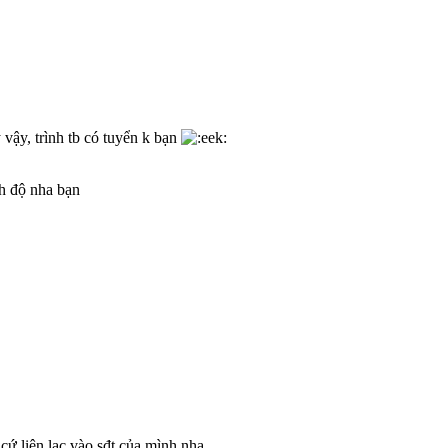
ậy, trình tb có tuyển k bạn
h độ nha bạn
cứ liên lạc vào sđt của mình nha