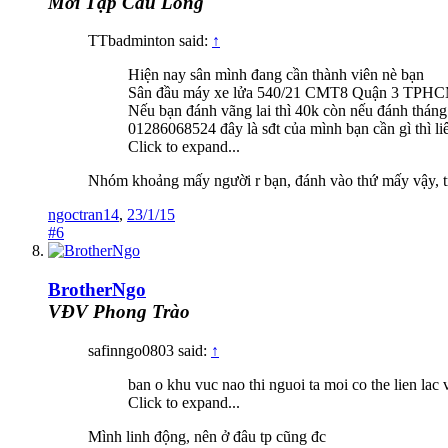
Mới Tập Cầu Lông
TTbadminton said:
↑
Hiện nay sân mình đang cần thành viên nè bạn
Sân đầu máy xe lửa 540/21 CMT8 Quận 3 TPHCM 
Nếu bạn đánh vãng lai thì 40k còn nếu đánh tháng t
01286068524 đây là sđt của mình bạn cần gì thì li
Click to expand...
Nhóm khoảng mấy người r bạn, đánh vào thứ mấy vậy, tr
ngoctran14
,
23/1/15
#6
BrotherNgo
VĐV Phong Trào
safinngo0803 said:
↑
ban o khu vuc nao thi nguoi ta moi co the lien lac 
Click to expand...
Mình linh động, nên ở đâu tp cũng đc