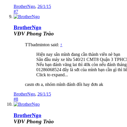
BrotherNgo
,
26/1/15
#7
BrotherNgo
VĐV Phong Trào
TTbadminton said:
↑
Hiện nay sân mình đang cần thành viên nè bạn
Sân đầu máy xe lửa 540/21 CMT8 Quận 3 TPHCM 
Nếu bạn đánh vãng lai thì 40k còn nếu đánh tháng t
01286068524 đây là sđt của mình bạn cần gì thì li
Click to expand...
casm ơn a, nhóm mình đánh đôi hay đơn ak
BrotherNgo
,
26/1/15
#8
BrotherNgo
VĐV Phong Trào