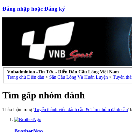
Đăng nhập hoặc Đăng ký
Vnbadminton -Tin Tức - Diễn Đàn Cầu Lông Việt Nam
Trang chủ
Diễn đàn
>
Sân Cầu Lông Và Huấn Luyện
>
Tuyển thà
Tìm gấp nhóm đánh
Thảo luận trong '
Tuyển thành viên đánh cầu & Tìm nhóm đánh cầu
' 
BrotherNgo