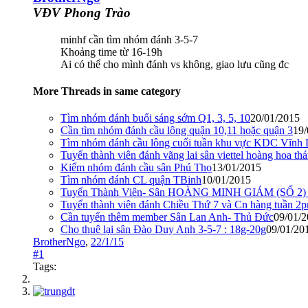
VĐV Phong Trào
minhf cần tìm nhóm đánh 3-5-7
Khoảng time từ 16-19h
Ai có thể cho mình đánh vs không, giao lưu cũng đc
More Threads in same category
Tìm nhóm đánh buổi sáng sớm Q1, 3, 5, 10
20/01/2015
Cần tìm nhóm đánh cầu lông quận 10,11 hoặc quận 3
19/
Tìm nhóm đánh cầu lông cuối tuần khu vực KDC Vĩnh 
Tuyển thành viên đánh vãng lai sân viettel hoàng hoa t
Kiếm nhóm đánh cầu sân Phú Thọ
13/01/2015
Tìm nhóm đánh CL quận TBinh
10/01/2015
Tuyển Thành Viên- Sân HOÀNG MINH GIÁM (SỐ 2)
Tuyển thành viên đánh Chiều Thứ 7 và Cn hàng tuần 
Cần tuyển thêm member Sân Lan Anh- Thủ Đức
09/01/
Cho thuê lại sân Đào Duy Anh 3-5-7 : 18g-20g
09/01/20
BrotherNgo
,
22/1/15
#1
Tags: