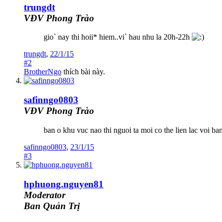
trungdt
VĐV Phong Trào
gio` nay thi hoii* hiem..vi` hau nhu la 20h-22h
trungdt
,
22/1/15
#2
BrotherNgo
thích bài này.
safinngo0803
VĐV Phong Trào
ban o khu vuc nao thi nguoi ta moi co the lien lac voi ba
safinngo0803
,
23/1/15
#3
hphuong.nguyen81
Moderator
Ban Quản Trị