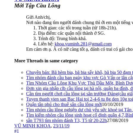
Mới Tập Cầu Lông
Gửi Anh/chị,
Nơi nào đang tìm người đánh chung thì ới em một tiếng v
Thời gian: các tối trong tuần (từ 18h-21h).
Địa điểm: các quận nội thành ở SG.
Trình độ: Trung bình-khá.
Liên hệ:
khoa.vuminh.281@gmail.com
Em cám ơn ạ. À có nữ càng tốt ạ, đánh có trai có gái cho
More Threads in same category
Chuyên bán: Bã hèm bia, bã bia sấy khô, bã bia 50 đạ
Tìm nhóm đánh cầu ban ngày khu vực Gò Vấp or lân cậ
Tìm Nhóm Cầu Lông Khu Vực Thủ Dầu Một, Bình Dươ
Đơn xin gia nhập clb cầu lông tại hà nội, quận ba đình, 
Cần tìm người chơi cầu lông tại sân trường Đảng(cầu gi
Tuyen thanh vien san Bac Hai toi 2-4-6 tu 8g den 10g toi
Quận tân phú cho thuê sân cầu lông mới
10/10/2019
Tìm nhóm cầu lông nghiệp dư chủ yếu sức khoẻ tại Tân
Tìm kiếm nhóm cầu lông sinh hoạt cố định quận 4,7,Bì
sân T793 tìm nhóm đánh T3, T5 từ 20-22h
27/08/2019
VŨ MINH KHOA
,
23/11/19
#1