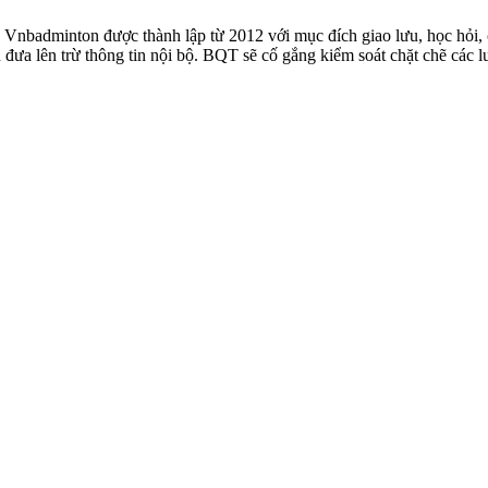
badminton được thành lập từ 2012 với mục đích giao lưu, học hỏi, ch
n đưa lên trừ thông tin nội bộ. BQT sẽ cố gắng kiểm soát chặt chẽ các