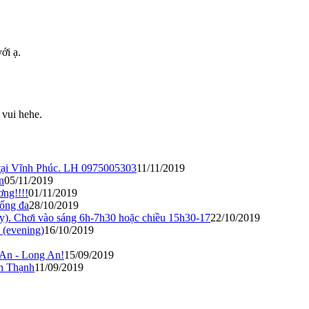
ới ạ.
 vui hehe.
m tại Vĩnh Phúc. LH 0975005303
11/11/2019
n
05/11/2019
ng!!!!
01/11/2019
đống đa
28/10/2019
ấy). Chơi vào sáng 6h-7h30 hoặc chiều 15h30-17
22/10/2019
 (evening)
16/10/2019
 An - Long An!
15/09/2019
nh Thạnh
11/09/2019