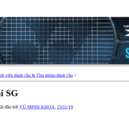
nh viên đánh cầu & Tìm nhóm đánh cầu
>
ại SG
bắt đầu bởi
VŨ MINH KHOA
,
23/11/19
.