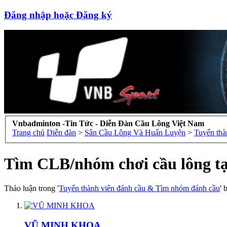
Đăng nhập hoặc Đăng ký
Vnbadminton -Tin Tức - Diễn Đàn Cầu Lông Việt Nam
Trang chủ
Diễn đàn
>
Sân Cầu Lông Và Huấn Luyện
>
Tuyển thà
Tìm CLB/nhóm chơi cầu lông t
Thảo luận trong '
Tuyển thành viên đánh cầu & Tìm nhóm đánh cầu
' 
VŨ MINH KHOA