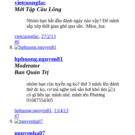
vietcuongfac
Mới Tập Cầu Lông
Nhóm bạn bắt đầu đánh ngày nào vậy? Để mình
sắp xép thời gian ghé qua sân. :Mloa_loa:
vietcuongfac
,
27/2/13
#6
hphuong.nguyen81
Moderator
Ban Quản Trị
nhóm bạn còn tuyển ng ko? thứ 3 mình lên đánh
thử đc ko, cơ mà nghe nói sân hơi khó tìm
có gì liên lạc mình nhé, mình tên Phương
01687554305
hphuong.nguyen81
,
13/4/13
#7
nguyenha07