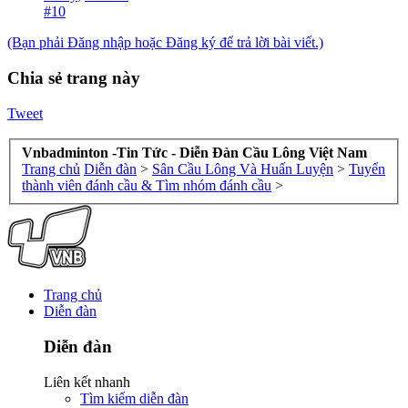
#10
(Bạn phải Đăng nhập hoặc Đăng ký để trả lời bài viết.)
Chia sẻ trang này
Tweet
Vnbadminton -Tin Tức - Diễn Đàn Cầu Lông Việt Nam
Trang chủ
Diễn đàn
>
Sân Cầu Lông Và Huấn Luyện
>
Tuyển
thành viên đánh cầu & Tìm nhóm đánh cầu
>
Trang chủ
Diễn đàn
Diễn đàn
Liên kết nhanh
Tìm kiếm diễn đàn