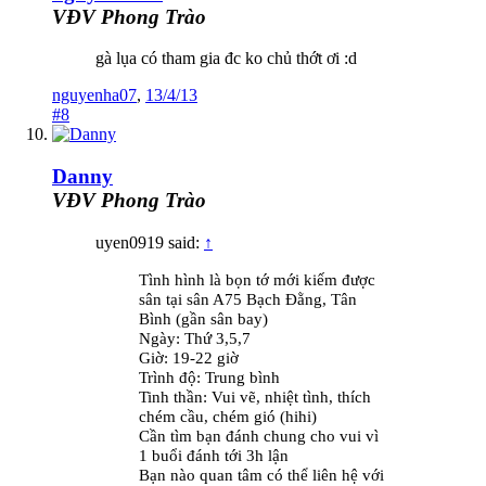
VĐV Phong Trào
gà lụa có tham gia đc ko chủ thớt ơi :d
nguyenha07
,
13/4/13
#8
Danny
VĐV Phong Trào
uyen0919 said:
↑
Tình hình là bọn tớ mới kiếm được
sân tại sân A75 Bạch Đằng, Tân
Bình (gần sân bay)
Ngày: Thứ 3,5,7
Giờ: 19-22 giờ
Trình độ: Trung bình
Tinh thần: Vui vẽ, nhiệt tình, thích
chém cầu, chém gió (hihi)
Cần tìm bạn đánh chung cho vui vì
1 buổi đánh tới 3h lận
Bạn nào quan tâm có thể liên hệ với