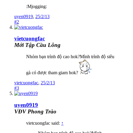
:Mjogging:
uyen0919
,
25/2/13
#2
vietcuongfac
Mới Tập Cầu Lông
Nhóm bạn trình độ cao hok?Mình trình độ siêu
gà có được tham giam hok?
vietcuongfac
,
25/2/13
#3
uyen0919
VĐV Phong Trào
vietcuongfac said:
↑