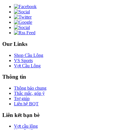
Our Links
Shop Cầu Lông
VS Sports
Vợt Cầu Lông
Thông tin
Thông báo chung
Thắc mắc, góp ý
Trợ giúp
Liên hệ BQT
Liên kết bạn bè
Vợt cầu lông