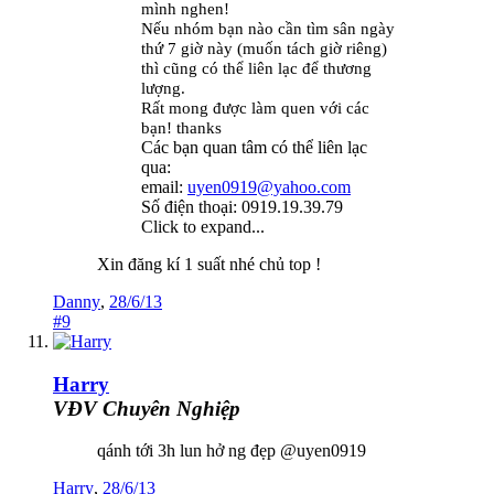
mình nghen!
Nếu nhóm bạn nào cần tìm sân ngày
thứ 7 giờ này (muốn tách giờ riêng)
thì cũng có thể liên lạc để thương
lượng.
Rất mong được làm quen với các
bạn! thanks
Các bạn quan tâm có thể liên lạc
qua:
email:
uyen0919@yahoo.com
Số điện thoại: 0919.19.39.79
Click to expand...
Xin đăng kí 1 suất nhé chủ top !
Danny
,
28/6/13
#9
Harry
VĐV Chuyên Nghiệp
qánh tới 3h lun hở ng đẹp @uyen0919
Harry
,
28/6/13