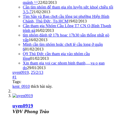
quánh ^^
22/02/2013
Cần tìm nhóm để tham gia rèn luyện sức khoẻ chiều tối
3-5-7
21/02/2013
Tìm Sân và Bạn chơi cầu lông tại phường Hiệp Bình
Chánh, Thủ Đức, Tp.HCM
19/02/2013
Cần tham gia Nhóm Cầu Lông T7 CN Q.Bình Thạnh
trình gà
16/02/2013
tìm nhóm đánh từ 17h hoac 17h30 sân thống nhất gò
vấp
16/02/2013
Mình cần tìm nhóm hoăc chơi lẻ cầu long ở quận
6
01/02/2013
Q9 Thủ Đức cần tham gia vào nhóm cầu
lông
01/02/2013
Xin tham gia voi cac nhom binh thanh,,,,,va o gan
do
29/01/2013
uyen0919
,
25/2/13
#1
Tags:
kent_0910
thích bài này.
uyen0919
VĐV Phong Trào