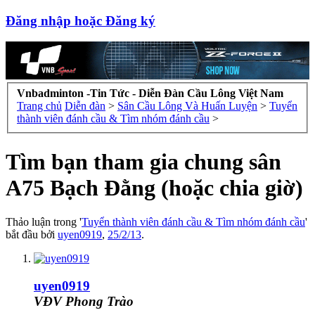
Đăng nhập hoặc Đăng ký
Vnbadminton -Tin Tức - Diễn Đàn Cầu Lông Việt Nam
Trang chủ
Diễn đàn
>
Sân Cầu Lông Và Huấn Luyện
>
Tuyển
thành viên đánh cầu & Tìm nhóm đánh cầu
>
Tìm bạn tham gia chung sân
A75 Bạch Đằng (hoặc chia giờ)
Thảo luận trong '
Tuyển thành viên đánh cầu & Tìm nhóm đánh cầu
'
bắt đầu bởi
uyen0919
,
25/2/13
.
uyen0919
VĐV Phong Trào