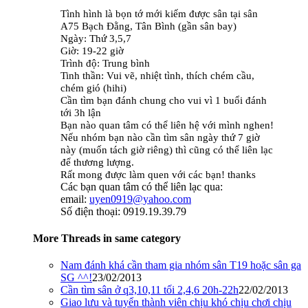
Tình hình là bọn tớ mới kiếm được sân tại sân
A75 Bạch Đằng, Tân Bình (gần sân bay)
Ngày: Thứ 3,5,7
Giờ: 19-22 giờ
Trình độ: Trung bình
Tinh thần: Vui vẽ, nhiệt tình, thích chém cầu,
chém gió (hihi)
Cần tìm bạn đánh chung cho vui vì 1 buổi đánh
tới 3h lận
Bạn nào quan tâm có thể liên hệ với mình nghen!
Nếu nhóm bạn nào cần tìm sân ngày thứ 7 giờ
này (muốn tách giờ riêng) thì cũng có thể liên lạc
để thương lượng.
Rất mong được làm quen với các bạn! thanks
Các bạn quan tâm có thể liên lạc qua:
email:
uyen0919@yahoo.com
Số điện thoại: 0919.19.39.79
More Threads in same category
Nam đánh khá cần tham gia nhóm sân T19 hoặc sân ga
SG ^^!
23/02/2013
Cần tìm sân ở q3,10,11 tối 2,4,6 20h-22h
22/02/2013
Giao lưu và tuyển thành viên chịu khó chịu chơi chịu