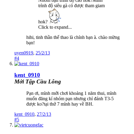
Nhóm bạn trình độ cao hok?Mình
trình độ siêu gà có được tham giam
hok?
Click to expand...
hihi, tinh thần thể thao là chính bạn à. chào mừng
bạn!
uyen0919
,
25/2/13
#4
kent_0910
Mới Tập Cầu Lông
Pạn ơi, mình mới chơi khoảng 1 năm thui, mình
muốn đăng kí nhóm pạn nhưng chỉ đánh T3-5
được ko?tại thứ 7 mình hay về BH.
kent_0910
,
27/2/13
#5