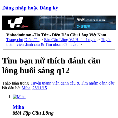
Đăng nhập hoặc Đăng ký
Vnbadminton -Tin Tức - Diễn Đàn Cầu Lông Việt Nam
Trang chủ
Diễn đàn
>
Sân Cầu Lông Và Huấn Luyện
>
Tuyển
thành viên đánh cầu & Tìm nhóm đánh cầu
>
Tìm bạn nữ thích đánh cầu
lông buổi sáng q12
Thảo luận trong '
Tuyển thành viên đánh cầu & Tìm nhóm đánh cầu
'
bắt đầu bởi
Miha
,
26/11/15
.
Miha
Mới Tập Cầu Lông