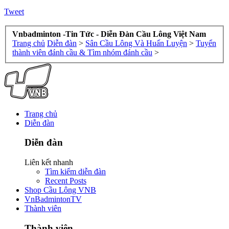
Tweet
Vnbadminton -Tin Tức - Diễn Đàn Cầu Lông Việt Nam
Trang chủ
Diễn đàn
>
Sân Cầu Lông Và Huấn Luyện
>
Tuyển
thành viên đánh cầu & Tìm nhóm đánh cầu
>
Trang chủ
Diễn đàn
Diễn đàn
Liên kết nhanh
Tìm kiếm diễn đàn
Recent Posts
Shop Cầu Lông VNB
VnBadmintonTV
Thành viên
Thành viên