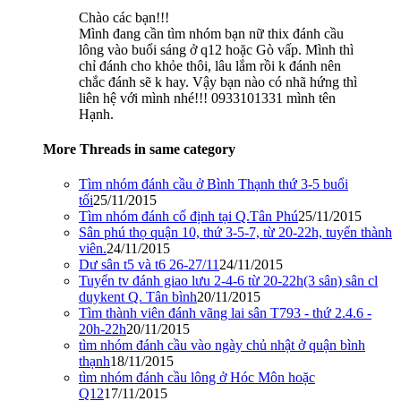
Chào các bạn!!!
Mình đang cần tìm nhóm bạn nữ thix đánh cầu
lông vào buổi sáng ở q12 hoặc Gò vấp. Mình thì
chỉ đánh cho khỏe thôi, lâu lắm rồi k đánh nên
chắc đánh sẽ k hay. Vậy bạn nào có nhã hứng thì
liên hệ với mình nhé!!! 0933101331 mình tên
Hạnh.
More Threads in same category
Tìm nhóm đánh cầu ở Bình Thạnh thứ 3-5 buổi
tối
25/11/2015
Tìm nhóm đánh cố định tại Q.Tân Phú
25/11/2015
Sân phú thọ quận 10, thứ 3-5-7, từ 20-22h, tuyển thành
viên.
24/11/2015
Dư sân t5 và t6 26-27/11
24/11/2015
Tuyển tv đánh giao lưu 2-4-6 từ 20-22h(3 sân) sân cl
duykent Q. Tân bình
20/11/2015
Tìm thành viên đánh vãng lai sân T793 - thứ 2.4.6 -
20h-22h
20/11/2015
tìm nhóm đánh cầu vào ngày chủ nhật ở quận bình
thạnh
18/11/2015
tìm nhóm đánh cầu lông ở Hóc Môn hoặc
Q12
17/11/2015