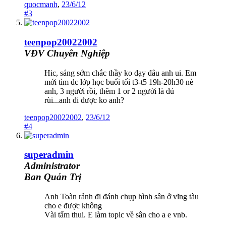
quocmanh
,
23/6/12
#3
teenpop20022002
VĐV Chuyên Nghiệp
Hic, sáng sớm chắc thầy ko dạy đâu anh ui. Em
mới tìm dc lớp học buổi tối t3-t5 19h-20h30 nè
anh, 3 người rồi, thêm 1 or 2 người là đủ
rùi...anh đi được ko anh?
teenpop20022002
,
23/6/12
#4
superadmin
Administrator
Ban Quản Trị
Anh Toàn rảnh đi đánh chụp hình sân ở vĩng tàu
cho e được không
Vài tấm thui. E làm topic về sân cho a e vnb.