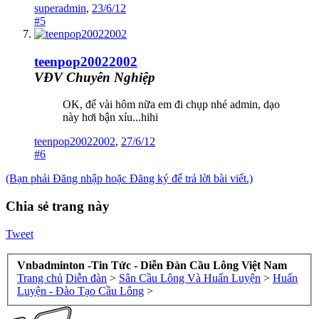
superadmin
,
23/6/12
#5
teenpop20022002
VĐV Chuyên Nghiệp
OK, để vài hôm nữa em đi chụp nhé admin, dạo
này hơi bận xíu...hihi
teenpop20022002
,
27/6/12
#6
(Bạn phải Đăng nhập hoặc Đăng ký để trả lời bài viết.)
Chia sẻ trang này
Tweet
Vnbadminton -Tin Tức - Diễn Đàn Cầu Lông Việt Nam
Trang chủ
Diễn đàn
>
Sân Cầu Lông Và Huấn Luyện
>
Huấn
Luyện - Đào Tạo Cầu Lông
>