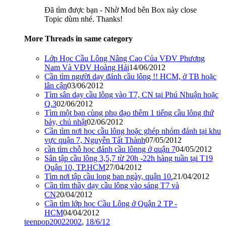
Đã tìm được bạn - Nhờ Mod bên Box này close
Topic dùm nhé. Thanks!
More Threads in same category
Lớp Học Cầu Lông Nâng Cao Của VĐV Phương
Nam Và VĐV Hoàng Hải
14/06/2012
Cần tìm người dạy đánh cầu lông !! HCM, ở TB hoặc
lân cận
03/06/2012
Tìm sân dạy cầu lông vào T7, CN tại Phú Nhuận hoặc
Q.3
02/06/2012
Tìm một bạn cùng phụ đạo thêm 1 tiếng cầu lông thứ
bảy, chủ nhật
02/06/2012
Cần tìm nơi học cầu lông hoặc ghép nhóm đánh tại khu
vực quận 7, Nguyễn Tất Thành
07/05/2012
cần tìm chỗ học đánh cầu lônng ở quận 7
04/05/2012
Sân tập cầu lông 3,5,7 từ 20h -22h hàng tuần tại T19
Quận 10, TP.HCM
27/04/2012
Tìm nơi tập cầu long ban ngày, quận 10.
21/04/2012
Cần tìm thầy dạy cầu lông vào sáng T7 và
CN
20/04/2012
Cần tìm lớp học Cầu Lông ở Quận 2 TP -
HCM
04/04/2012
teenpop20022002
,
18/6/12