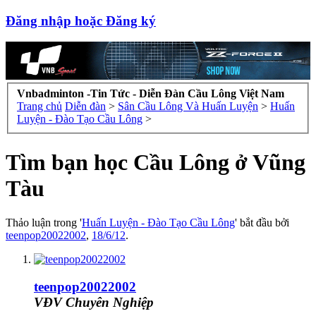
Đăng nhập hoặc Đăng ký
Vnbadminton -Tin Tức - Diễn Đàn Cầu Lông Việt Nam
Trang chủ
Diễn đàn
>
Sân Cầu Lông Và Huấn Luyện
>
Huấn
Luyện - Đào Tạo Cầu Lông
>
Tìm bạn học Cầu Lông ở Vũng
Tàu
Thảo luận trong '
Huấn Luyện - Đào Tạo Cầu Lông
' bắt đầu bởi
teenpop20022002
,
18/6/12
.
teenpop20022002
VĐV Chuyên Nghiệp