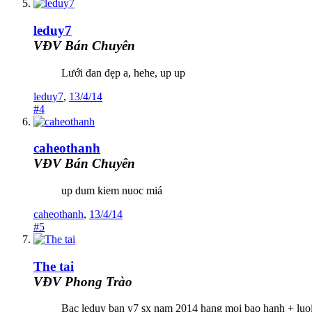
leduy7
VĐV Bán Chuyên
Lưới đan đẹp a, hehe, up up
leduy7
,
13/4/14
#4
caheothanh
VĐV Bán Chuyên
up dum kiem nuoc miá
caheothanh
,
13/4/14
#5
The tai
VĐV Phong Trào
Bac leduy ban v7 sx nam 2014 hang moi bao hanh + luoi lu