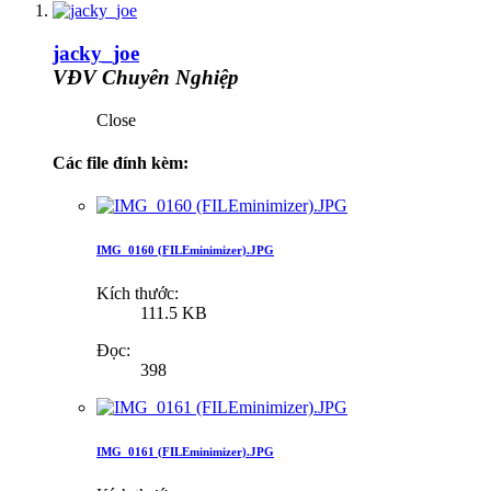
jacky_joe
VĐV Chuyên Nghiệp
Close
Các file đính kèm:
IMG_0160 (FILEminimizer).JPG
Kích thước:
111.5 KB
Đọc:
398
IMG_0161 (FILEminimizer).JPG