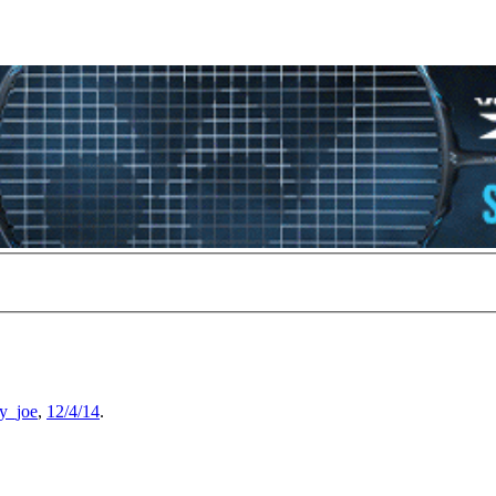
ky_joe
,
12/4/14
.