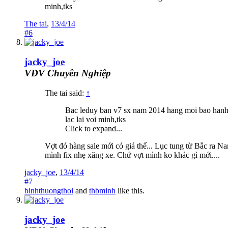
minh,tks
The tai
,
13/4/14
#6
jacky_joe
VĐV Chuyên Nghiệp
The tai said:
↑
Bac leduy ban v7 sx nam 2014 hang moi bao hanh + 
lac lai voi minh,tks
Click to expand...
Vợt đó hàng sale mới có giá thế... Lục tung từ Bắc ra N
mình fix nhẹ xăng xe. Chứ vợt mình ko khác gì mới....
jacky_joe
,
13/4/14
#7
binhthuongthoi
and
thbminh
like this.
jacky_joe