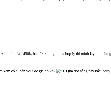
luoi lun la 1450k, bac fix xuong ti nua hop ly thi minh lay lun, chu g
am xem có ai bán vol7 đc giá đó ko?
. Qua đợt hàng này bác leduy