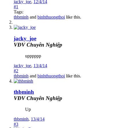
jacky_joe
,
12/4/14
#1
Tags:
thbminh
and
binhthuongthoi
like this.
jacky_joe
VĐV Chuyên Nghiệp
upppppp
jacky_joe
,
13/4/14
#2
thbminh
and
binhthuongthoi
like this.
thbminh
VĐV Chuyên Nghiệp
Up
thbminh
,
13/4/14
#3