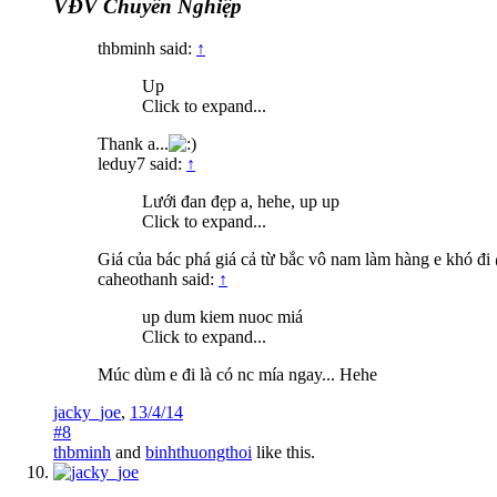
VĐV Chuyên Nghiệp
thbminh said:
↑
Up
Click to expand...
Thank a...
leduy7 said:
↑
Lưới đan đẹp a, hehe, up up
Click to expand...
Giá của bác phá giá cả từ bắc vô nam làm hàng e khó 
caheothanh said:
↑
up dum kiem nuoc miá
Click to expand...
Múc dùm e đi là có nc mía ngay... Hehe
jacky_joe
,
13/4/14
#8
thbminh
and
binhthuongthoi
like this.