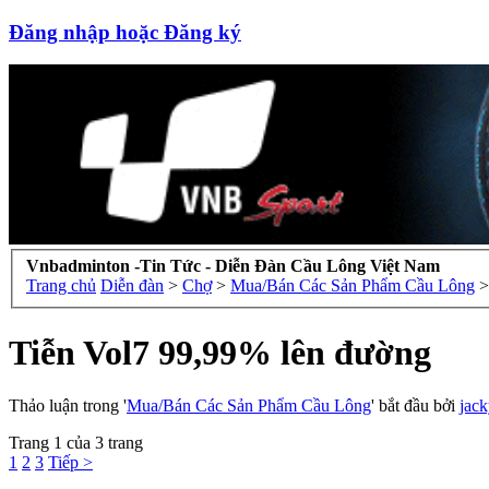
Đăng nhập hoặc Đăng ký
Vnbadminton -Tin Tức - Diễn Đàn Cầu Lông Việt Nam
Trang chủ
Diễn đàn
>
Chợ
>
Mua/Bán Các Sản Phẩm Cầu Lông
>
Tiễn Vol7 99,99% lên đường
Thảo luận trong '
Mua/Bán Các Sản Phẩm Cầu Lông
' bắt đầu bởi
jac
Trang 1 của 3 trang
1
2
3
Tiếp >