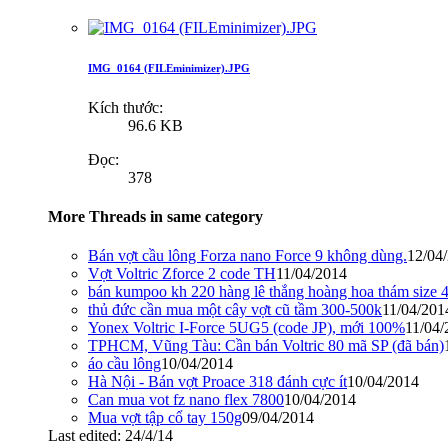
IMG_0164 (FILEminimizer).JPG
Kích thước:
96.6 KB
Đọc:
378
More Threads in same category
Bán vợt cầu lông Forza nano Force 9 không dùng.
12/04
Vợt Voltric Zforce 2 code TH
11/04/2014
bán kumpoo kh 220 hàng lê thắng hoàng hoa thám size 
thủ đức cần mua một cây vợt cũ tầm 300-500k
11/04/201
Yonex Voltric I-Force 5UG5 (code JP), mới 100%
11/04/
TPHCM, Vũng Tàu: Cần bán Voltric 80 mã SP (đã bán)
áo cầu lông
10/04/2014
Hà Nội - Bán vợt Proace 318 đánh cực ít
10/04/2014
Can mua vot fz nano flex 7800
10/04/2014
Mua vợt tập cổ tay 150g
09/04/2014
Last edited:
24/4/14