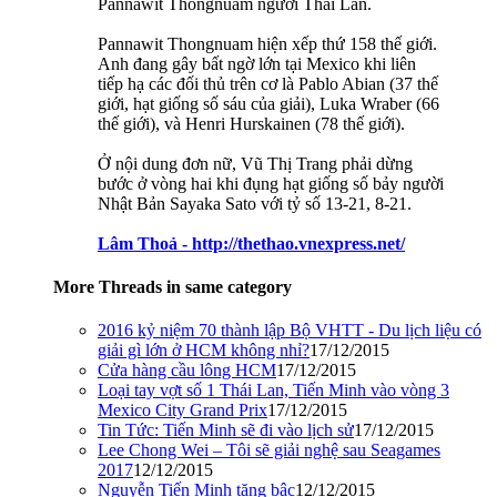
Pannawit Thongnuam người Thái Lan.
Pannawit Thongnuam hiện xếp thứ 158 thế giới.
Anh đang gây bất ngờ lớn tại Mexico khi liên
tiếp hạ các đối thủ trên cơ là Pablo Abian (37 thế
giới, hạt giống số sáu của giải), Luka Wraber (66
thế giới), và Henri Hurskainen (78 thế giới).
Ở nội dung đơn nữ, Vũ Thị Trang phải dừng
bước ở vòng hai khi đụng hạt giống số bảy người
Nhật Bản Sayaka Sato với tỷ số 13-21, 8-21.
Lâm Thoả - http://thethao.vnexpress.net/
More Threads in same category
2016 kỷ niệm 70 thành lập Bộ VHTT - Du lịch liệu có
giải gì lớn ở HCM không nhỉ?
17/12/2015
Cửa hàng cầu lông HCM
17/12/2015
Loại tay vợt số 1 Thái Lan, Tiến Minh vào vòng 3
Mexico City Grand Prix
17/12/2015
Tin Tức: Tiến Minh sẽ đi vào lịch sử
17/12/2015
Lee Chong Wei – Tôi sẽ giải nghệ sau Seagames
2017
12/12/2015
Nguyễn Tiến Minh tăng bậc
12/12/2015