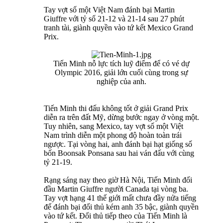
Tay vợt số một Việt Nam đánh bại Martin
Giuffre với tỷ số 21-12 và 21-14 sau 27 phút
tranh tài, giành quyền vào tứ kết Mexico Grand
Prix.
Tiến Minh nỗ lực tích luỹ điểm để có vé dự
Olympic 2016, giải lớn cuối cùng trong sự
nghiệp của anh.
Tiến Minh thi đấu không tốt ở giải Grand Prix
diễn ra trên đất Mỹ, dừng bước ngay ở vòng một.
Tuy nhiên, sang Mexico, tay vợt số một Việt
Nam trình diễn một phong độ hoàn toàn trái
ngược. Tại vòng hai, anh đánh bại hạt giống số
bốn Boonsak Ponsana sau hai ván đấu với cùng
tỷ 21-19.
Rạng sáng nay theo giờ Hà Nội, Tiến Minh đối
đầu Martin Giuffre người Canada tại vòng ba.
Tay vợt hạng 41 thế giới mất chưa đầy nửa tiếng
để đánh bại đối thủ kém anh 35 bậc, giành quyền
vào tứ kết. Đối thủ tiếp theo của Tiến Minh là