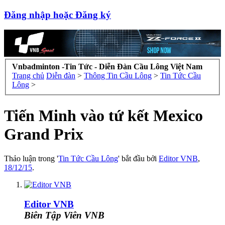
Đăng nhập hoặc Đăng ký
Vnbadminton -Tin Tức - Diễn Đàn Cầu Lông Việt Nam
Trang chủ
Diễn đàn
>
Thông Tin Cầu Lông
>
Tin Tức Cầu
Lông
>
Tiến Minh vào tứ kết Mexico
Grand Prix
Thảo luận trong '
Tin Tức Cầu Lông
' bắt đầu bởi
Editor VNB
,
18/12/15
.
Editor VNB
Biên Tập Viên VNB