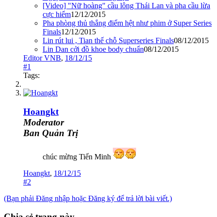
[Video] "Nữ hoàng" cầu lông Thái Lan và pha cầu lừa
cực hiểm
12/12/2015
Pha phòng thủ thắng điểm hệt như phim ở Super Series
Finals
12/12/2015
Lin rút lui , Tian thế chỗ Superseries Finals
08/12/2015
Lin Dan cởi đồ khoe body chuẩn
08/12/2015
Editor VNB
,
18/12/15
#1
Tags:
Hoangkt
Moderator
Ban Quản Trị
chúc mừng Tiến Minh
Hoangkt
,
18/12/15
#2
(Bạn phải Đăng nhập hoặc Đăng ký để trả lời bài viết.)
Chia sẻ trang này