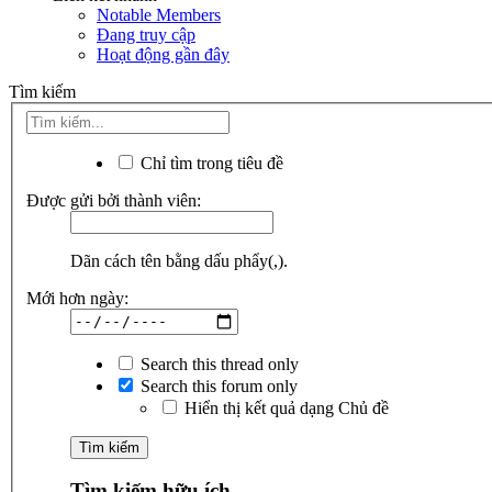
Notable Members
Đang truy cập
Hoạt động gần đây
Tìm kiếm
Chỉ tìm trong tiêu đề
Được gửi bởi thành viên:
Dãn cách tên bằng dấu phẩy(,).
Mới hơn ngày:
Search this thread only
Search this forum only
Hiển thị kết quả dạng Chủ đề
Tìm kiếm hữu ích