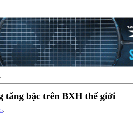
>
 tăng bậc trên BXH thế giới
15
.