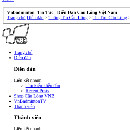
Vnbadminton -Tin Tức - Diễn Đàn Cầu Lông Việt Nam
Trang chủ
Diễn đàn
>
Thông Tin Cầu Lông
>
Tin Tức Cầu Lông
Trang chủ
Diễn đàn
Diễn đàn
Liên kết nhanh
Tìm kiếm diễn đàn
Recent Posts
Shop Cầu Lông VNB
VnBadmintonTV
Thành viên
Thành viên
Liên kết nhanh