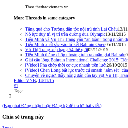
Theo thethaovietnam.vn
More Threads in same category
Tặng quà cho Trường dân tộc nội trú tỉnh Lai Châu
13/11
Nỗ lực duy trì vị trí trên đường đua Olympic
13/11/2015
Tiến Minh và Vũ Thị Trang vẫn “an toàn” trong nhóm 
Tiến Minh xuất sắc vào tứ kết Bahrain Open
05/11/2015
Vũ Thị Trang xếp hạng 54 thế giới
05/11/2015
Tiến Minh thắng chớp nhoáng trận ra quân giải Bahrain
0
Giải cầu lông Bahrain International Challenge 2015: Tiế
[Video] Pha chớp thời cơ cực nhanh trên lưới
26/10/2015
[Video] Chen Long bất lực trước cú smash "sấm sét" củ
Chuyện về người thầy nông dân của tay vợt Vũ Thị Tra
Editor VNB
,
14/11/15
#1
Tags:
(Bạn phải Đăng nhập hoặc Đăng ký để trả lời bài viết.)
Chia sẻ trang này
Tweet