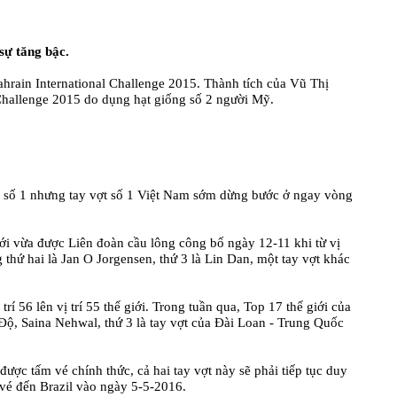
sự tăng bậc.
 Bahrain International Challenge 2015. Thành tích của Vũ Thị
l Challenge 2015 do dụng hạt giống số 2 người Mỹ.
ng số 1 nhưng tay vợt số 1 Việt Nam sớm dừng bước ở ngay vòng
iới vừa được Liên đoàn cầu lông công bố ngày 12-11 khi từ vị
thứ hai là Jan O Jorgensen, thứ 3 là Lin Dan, một tay vợt khác
í 56 lên vị trí 55 thế giới. Trong tuần qua, Top 17 thế giới của
 Độ, Saina Nehwal, thứ 3 là tay vợt của Đài Loan - Trung Quốc
c tấm vé chính thức, cả hai tay vợt này sẽ phải tiếp tục duy
h vé đến Brazil vào ngày 5-5-2016.