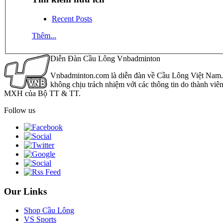
Recent Posts
Thêm...
Diễn Đàn Cầu Lông Vnbadminton
Vnbadminton.com là diễn đàn về Cầu Lông Việt Nam. Vn
không chịu trách nhiệm với các thông tin do thành viê
MXH của Bộ TT & TT.
Follow us
Our Links
Shop Cầu Lông
VS Sports