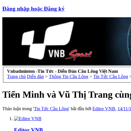
Đăng nhập hoặc Đăng ký
Vnbadminton -Tin Tức - Diễn Đàn Cầu Lông Việt Nam
Trang chủ
Diễn đàn
>
Thông Tin Cầu Lông
>
Tin Tức Cầu Lông
Tiến Minh và Vũ Thị Trang cùng
Thảo luận trong '
Tin Tức Cầu Lông
' bắt đầu bởi
Editor VNB
,
14/11/
Editor VNB