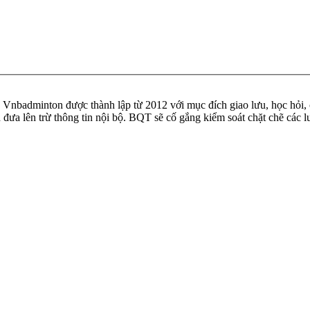
badminton được thành lập từ 2012 với mục đích giao lưu, học hỏi, ch
n đưa lên trừ thông tin nội bộ. BQT sẽ cố gắng kiểm soát chặt chẽ các