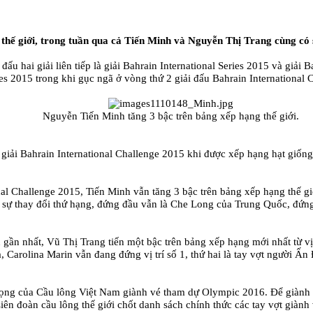
thế giới, trong tuần qua cả Tiến Minh và Nguyễn Thị Trang cùng có 
đấu hai giải liên tiếp là giải Bahrain International Series 2015 và giải
eries 2015 trong khi gục ngã ở vòng thứ 2 giải đấu Bahrain Internationa
Nguyễn Tiến Minh tăng 3 bậc trên bảng xếp hạng thế giới.
ở giải Bahrain International Challenge 2015 khi được xếp hạng hạt giố
nal Challenge 2015, Tiến Minh vẫn tăng 3 bậc trên bảng xếp hạng thế g
ó sự thay đổi thứ hạng, đứng đầu vẫn là Che Long của Trung Quốc, đứng 
gần nhất, Vũ Thị Trang tiến một bậc trên bảng xếp hạng mới nhất từ vị tr
 Carolina Marin vẫn đang đứng vị trí số 1, thứ hai là tay vợt người Ấn
ng của Cầu lông Việt Nam giành vé tham dự Olympic 2016. Để giành đượ
Liên đoàn cầu lông thế giới chốt danh sách chính thức các tay vợt giàn