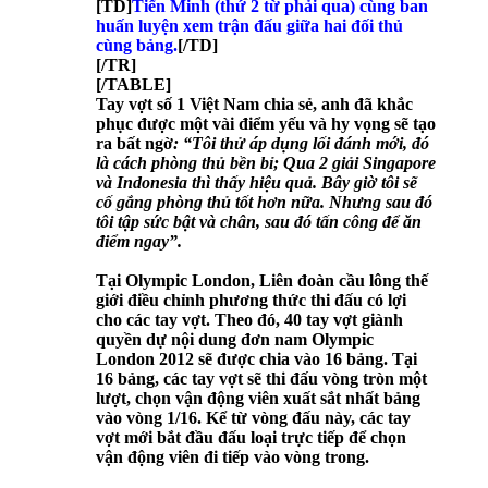
[TD]
Tiến Minh (thứ 2 từ phải qua) cùng ban
huấn luyện xem trận đấu giữa hai đối thủ
cùng bảng.
[/TD]
[/TR]
[/TABLE]
Tay vợt số 1 Việt Nam chia sẻ, anh đã khắc
phục được một vài điểm yếu và hy vọng sẽ tạo
ra bất ngờ
: “Tôi thử áp dụng lối đánh mới, đó
là cách phòng thủ bền bỉ; Qua 2 giải Singapore
và Indonesia thì thấy hiệu quả. Bây giờ tôi sẽ
cố gắng phòng thủ tốt hơn nữa. Nhưng sau đó
tôi tập sức bật và chân, sau đó tấn công để ăn
điểm ngay”.
Tại Olympic London, Liên đoàn cầu lông thế
giới điều chỉnh phương thức thi đấu có lợi
cho các tay vợt. Theo đó, 40 tay vợt giành
quyền dự nội dung đơn nam Olympic
London 2012 sẽ được chia vào 16 bảng. Tại
16 bảng, các tay vợt sẽ thi đấu vòng tròn một
lượt, chọn vận động viên xuất sắt nhất bảng
vào vòng 1/16. Kể từ vòng đấu này, các tay
vợt mới bắt đầu đấu loại trực tiếp để chọn
vận động viên đi tiếp vào vòng trong.