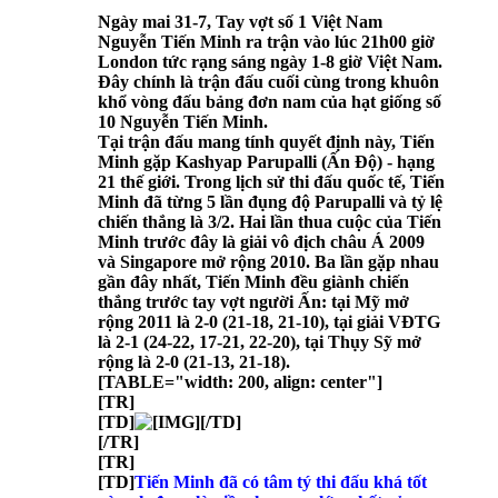
Ngày mai 31-7, Tay vợt số 1 Việt Nam
Nguyễn Tiến Minh ra trận vào lúc 21h00 giờ
London tức rạng sáng ngày 1-8 giờ Việt Nam.
Đây chính là trận đấu cuối cùng trong khuôn
khổ vòng đấu bảng đơn nam của hạt giống số
10 Nguyễn Tiến Minh.
Tại trận đấu mang tính quyết định này, Tiến
Minh gặp Kashyap Parupalli (Ấn Độ) - hạng
21 thế giới. Trong lịch sử thi đấu quốc tế, Tiến
Minh đã từng 5 lần đụng độ Parupalli và tỷ lệ
chiến thắng là 3/2. Hai lần thua cuộc của Tiến
Minh trước đây là giải vô địch châu Á 2009
và Singapore mở rộng 2010. Ba lần gặp nhau
gần đây nhất, Tiến Minh đều giành chiến
thắng trước tay vợt người Ấn: tại Mỹ mở
rộng 2011 là 2-0 (21-18, 21-10), tại giải VĐTG
là 2-1 (24-22, 17-21, 22-20), tại Thụy Sỹ mở
rộng là 2-0 (21-13, 21-18).
[TABLE="width: 200, align: center"]
[TR]
[TD]
[/TD]
[/TR]
[TR]
[TD]
Tiến Minh đã có tâm tý thi đấu khá tốt