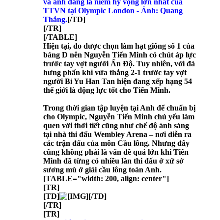
và anh đang là niềm hy vọng lớn nhất của
TTVN tại Olympic London - Ảnh: Quang
Thắng.
[/TD]
[/TR]
[/TABLE]
Hiện tại, do được chọn làm hạt giống số 1 của
bảng D nên Nguyễn Tiến Minh có chút áp lực
trước tay vợt người Ấn Độ. Tuy nhiên, với đà
hưng phấn khi vừa thắng 2-1 trước tay vợt
người Bỉ Yu Han Tan hiện đang xếp hạng 54
thế giới là động lực tốt cho Tiến Minh.
Trong thời gian tập luyện tại Anh để chuẩn bị
cho Olympic, Nguyễn Tiến Minh chủ yếu làm
quen với thời tiết cũng như chế độ ánh sáng
tại nhà thi đấu Wembley Arena – nơi diễn ra
các trận đấu của môn Cầu lông. Nhưng đây
cũng không phải là vấn đề quá lớn khi Tiến
Minh đã từng có nhiều lần thi đấu ở xứ sở
sương mù ở giải cầu lông toàn Anh.
[TABLE="width: 200, align: center"]
[TR]
[TD]
[/TD]
[/TR]
[TR]