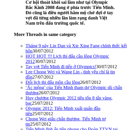
Cơ hội thoát khỏi sai lầm như tại Olympic
Bắc Kinh 2008 đang ở phía trước Tiến Minh.
Đó cũng là điều người hâm mộ chờ đợi ở tay
vợt đã từng nhiều lần làm rạng danh Việt
Nam trên đấu trường quốc tế.
More Threads in same category
Tháng 9 này Lin Dan và Xie Xing Fang chính thức kết
hôn
30/07/2012
HOT HOT !!! Lịch thi đấu cầu lông Olympic
2012
30/07/2012
Tay vợt Tiến Minh đi tiếp ở Olympics!
30/07/2012
Lee Chong Wei và Wang Lin - tình yêu chỉ là tin
đồn
27/07/2012
Đổi lịch thi đấu môn cầu lông
26/07/2012
‘Ác mộng’ của Tiến Minh tham dự Olympic dù chấn
thương
26/07/2012
Huy chương Olympic 2012 tiêu tốn 8 tấn vàng,
bạc
25/07/2012
Olympic 2012: Tiến Minh xuất quân đầu
tiên
25/07/2012
Chong Wei giấu chấn thương, Tiến Minh tự
tin
25/07/2012
Tiến Minh lĩnh ấn tiên phong cho Đoàn TTVN tại