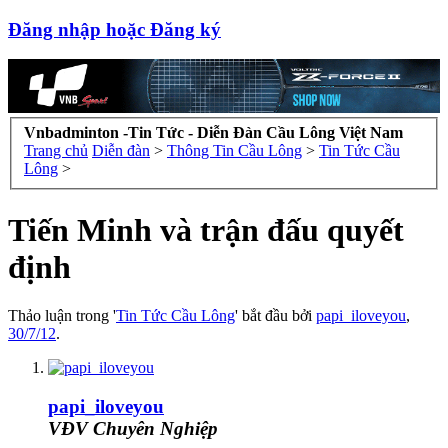
Đăng nhập hoặc Đăng ký
Vnbadminton -Tin Tức - Diễn Đàn Cầu Lông Việt Nam
Trang chủ
Diễn đàn
>
Thông Tin Cầu Lông
>
Tin Tức Cầu
Lông
>
Tiến Minh và trận đấu quyết
định
Thảo luận trong '
Tin Tức Cầu Lông
' bắt đầu bởi
papi_iloveyou
,
30/7/12
.
papi_iloveyou
VĐV Chuyên Nghiệp