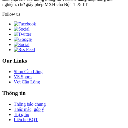
nghiệm, chờ giấy phép MXH của Bộ TT & TT.
Follow us
Our Links
Shop Cầu Lông
VS Sports
Vợt Cầu Lông
Thông tin
Thông báo chung
Thắc mắc, góp ý
Trợ giúp
Liên hệ BQT