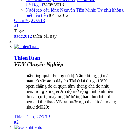
USD/giải
24/05/2013
Ngôi sao cầu lông Nguyễn Tiến Minh: Tỷ phú không
biết tiêu tiền
30/11/2012
Guan™
,
27/7/13
#1
Tags:
itadc2012
thích bài này.
ThienTuan
VĐV Chuyên Nghiệp
mấy ông quản lý này có bị Não không, gì mà
màu cờ sắc áo ở đây,ép TM ở lại dự giải VN
open chẳng dc ai quan tâm, thắng chả dc nhiu
tiền, trong khi qua Ấn độ mở rộng hình ảnh tiền
thì cả bạc tỉ, mấy ông tư tưởng bảo thủ dốt nát
hèn chi thể thao VN ra nước ngoài chỉ toàn mang
nhục :M029:
ThienTuan
,
27/7/13
#2