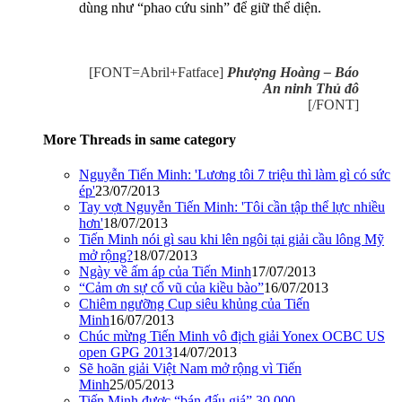
dùng như “phao cứu sinh” để giữ thể diện.
[FONT=Abril+Fatface]
Phượng Hoàng – Báo
An ninh Thủ đô
[/FONT]
More Threads in same category
Nguyễn Tiến Minh: 'Lương tôi 7 triệu thì làm gì có sức
ép'
23/07/2013
Tay vợt Nguyễn Tiến Minh: 'Tôi cần tập thể lực nhiều
hơn'
18/07/2013
Tiến Minh nói gì sau khi lên ngôi tại giải cầu lông Mỹ
mở rộng?
18/07/2013
Ngày về ấm áp của Tiến Minh
17/07/2013
“Cảm ơn sự cổ vũ của kiều bào”
16/07/2013
Chiêm ngưỡng Cup siêu khủng của Tiến
Minh
16/07/2013
Chúc mừng Tiến Minh vô địch giải Yonex OCBC US
open GPG 2013
14/07/2013
Sẽ hoãn giải Việt Nam mở rộng vì Tiến
Minh
25/05/2013
Tiến Minh được “bán đấu giá” 30.000