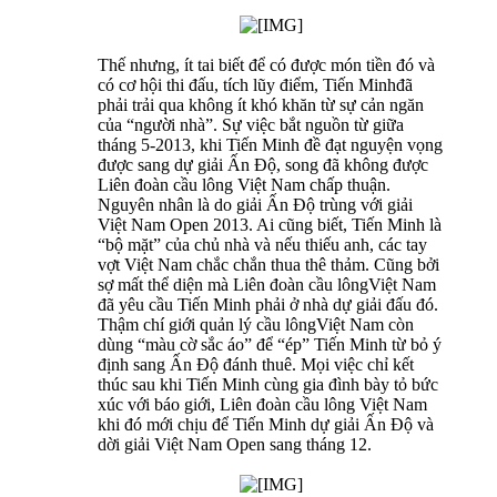
Thế nhưng, ít tai biết để có được món tiền đó và
có cơ hội thi đấu, tích lũy điểm, Tiến Minhđã
phải trải qua không ít khó khăn từ sự cản ngăn
của “người nhà”. Sự việc bắt nguồn từ giữa
tháng 5-2013, khi Tiến Minh đề đạt nguyện vọng
được sang dự giải Ấn Độ, song đã không được
Liên đoàn cầu lông Việt Nam chấp thuận.
Nguyên nhân là do giải Ấn Độ trùng với giải
Việt Nam Open 2013. Ai cũng biết, Tiến Minh là
“bộ mặt” của chủ nhà và nếu thiếu anh, các tay
vợt Việt Nam chắc chắn thua thê thảm. Cũng bởi
sợ mất thể diện mà Liên đoàn cầu lôngViệt Nam
đã yêu cầu Tiến Minh phải ở nhà dự giải đấu đó.
Thậm chí giới quản lý cầu lôngViệt Nam còn
dùng “màu cờ sắc áo” để “ép” Tiến Minh từ bỏ ý
định sang Ấn Độ đánh thuê. Mọi việc chỉ kết
thúc sau khi Tiến Minh cùng gia đình bày tỏ bức
xúc với báo giới, Liên đoàn cầu lông Việt Nam
khi đó mới chịu để Tiến Minh dự giải Ấn Độ và
dời giải Việt Nam Open sang tháng 12.