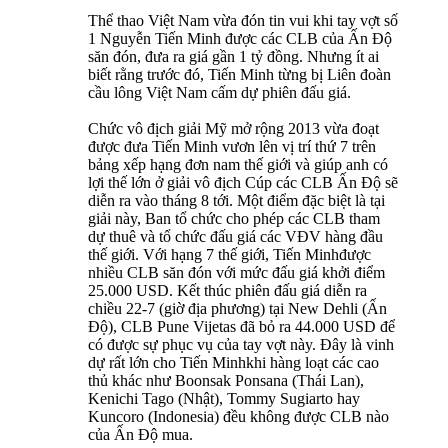
Thể thao Việt Nam vừa đón tin vui khi tay vợt số
1 Nguyễn Tiến Minh được các CLB của Ấn Độ
săn đón, đưa ra giá gần 1 tỷ đồng. Nhưng ít ai
biết rằng trước đó, Tiến Minh từng bị Liên đoàn
cầu lông Việt Nam cấm dự phiên đấu giá.
Chức vô địch giải Mỹ mở rộng 2013 vừa đoạt
được đưa Tiến Minh vươn lên vị trí thứ 7 trên
bảng xếp hạng đơn nam thế giới và giúp anh có
lợi thế lớn ở giải vô địch Cúp các CLB Ấn Độ sẽ
diễn ra vào tháng 8 tới. Một điểm đặc biệt là tại
giải này, Ban tổ chức cho phép các CLB tham
dự thuê và tổ chức đấu giá các VĐV hàng đầu
thế giới. Với hạng 7 thế giới, Tiến Minhđược
nhiều CLB săn đón với mức đấu giá khởi điểm
25.000 USD. Kết thúc phiên đấu giá diễn ra
chiều 22-7 (giờ địa phương) tại New Dehli (Ấn
Độ), CLB Pune Vijetas đã bỏ ra 44.000 USD để
có được sự phục vụ của tay vợt này. Đây là vinh
dự rất lớn cho Tiến Minhkhi hàng loạt các cao
thủ khác như Boonsak Ponsana (Thái Lan),
Kenichi Tago (Nhật), Tommy Sugiarto hay
Kuncoro (Indonesia) đều không được CLB nào
của Ấn Độ mua.