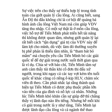
Sự việc trên cho thấy sự thiếu hợp lý trong tính
toán của giới quản lý cầu lông. Ai cũng biết, sang
Ấn Độ thi đấu không chỉ là cơ hội để quảng bá
hình ảnh cầu lông Việt Nam mà còn giúp VĐV
tăng thu nhập. Có một sự thật là ở môn cầu lông,
việc hỗ trợ để Tiến Minh phát triển hết tài năng
thì không được quan tâm, nhưng giới quản lý lại
rất biết cách “tận dụng” giá trị của VĐV này để
làm lợi cho mình, dù việc làm đó thường xuyên
bị phê phán là thiếu tầm nhìn, là “tham bát bỏ
mâm” mà chuyện yêu cầu Tiến Minh bỏ các giải
quốc tế để dự giải trong nước suốt thời gian qua
là ví dụ. Chia sẻ với báo chí, Tiến Minh tâm sự
anh cảm thấy tủi thân khi cô đơn thi đấu xứ
người, trong khi ngay cả các tay vợt kém tên tuổi
quốc tế khác cũng có riêng ê-kip HLV, chăm sóc
viên đi theo. Cần phải nhắc lại rằng thành quả
hiện tại Tiến Minh có được phụ thuộc phần lớn
vào tiền của gia đình và nỗ lực cá nhân. Những
lúc Tiến Minh khó khăn cần sự giúp đỡ thì chẳng
thấy vị lãnh đạo nào lên tiếng. Nhưng hễ mỗi khi
có giải trong nước là y như rằng, Tiến Minh lại
được lãnh đạo cầu lông và cả ngành thể thao