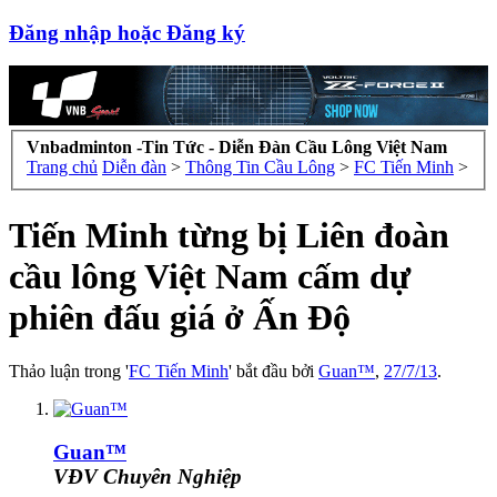
Đăng nhập hoặc Đăng ký
Vnbadminton -Tin Tức - Diễn Đàn Cầu Lông Việt Nam
Trang chủ
Diễn đàn
>
Thông Tin Cầu Lông
>
FC Tiến Minh
>
Tiến Minh từng bị Liên đoàn
cầu lông Việt Nam cấm dự
phiên đấu giá ở Ấn Độ
Thảo luận trong '
FC Tiến Minh
' bắt đầu bởi
Guan™
,
27/7/13
.
Guan™
VĐV Chuyên Nghiệp