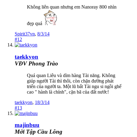
Không liên quan nhưng em Nanoray 800 nhìn
đẹp quá
Spirit37vn
,
8/3/14
#12
taekkyon
VĐV Phong Trào
Quá quan Liêu và dìm hàng Tài năng. Không
giúp người Tài thì thôi, còn chặn đường phát
triển của người ta. Một lũ bất Tài ngu si ngồi ghế
cao " hành là chính", cặn bã của đất nước!
taekkyon
,
18/3/14
#13
majinbuu
Mới Tập Cầu Lông