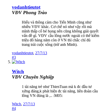
vodanhtieutot
VĐV Phong Trào
Hiểu và thông cảm cho Tiến Minh cũng như
nhiều VĐV khác. Cơ chế nó như vậy rồi mà
mình thấp cổ bé họng nên cũng không giải quyết
vấn đề gì. VĐV cầu lông nước ngoài có thể kiếm
triệu đô hàng năm còn ở VN thì chắc chỉ đủ
trang trải cuộc sống (trừ anh Minh).
vodanhtieutot
,
27/7/13
#3
Witch
VĐV Chuyên Nghiệp
1 tài năng trẻ như ThienTuan mà k đc đầu tư
xứng đáng,k phát hiện đc tài năng, liên đoàn cầu
lông VN đúng là ,.. :M05:
Witch
,
27/7/13
#4