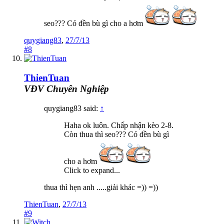
seo??? Có đền bù gì cho a hơm
quygiang83
,
27/7/13
#8
ThienTuan
VĐV Chuyên Nghiệp
quygiang83 said:
↑
Haha ok luôn. Chấp nhận kèo 2-8.
Còn thua thì seo??? Có đền bù gì
cho a hơm
Click to expand...
thua thì hẹn anh .....giải khác =)) =))
ThienTuan
,
27/7/13
#9