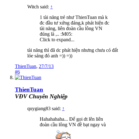
Witch said:
↑
1 tài năng trẻ như ThienTuan mà k
đc đầu tư xứng đáng,k phát hiện đc
tài năng, liên đoàn cầu lông VN
đúng là ,.. :M05:
Click to expand...
tài năng thì đã dc phát hiện nhưng chưa có đất
lóe sáng đó anh =)) =))
ThienTuan
,
27/7/13
#6
ThienTuan
VĐV Chuyên Nghiệp
quygiang83 said:
↑
Hahahahaha... Để gọi dt lên liên
đoàn cầu lông VN đề bạt ngay và