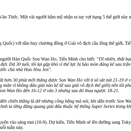
ăn Thức. Một vài người hâm mộ nhận ra tay vợt hạng 5 thế giới này nê
 Quốc) với tấm huy chương đồng ở Giải vô địch cầu lông thế giới, Tiế
ợt người Hàn Quốc Son Wan Ho, Tiến Minh cho biết:
“Dĩ nhiên, thất b
đợi. Đã 30 tuổi, tôi lại gặp khó vì thể lực bị bào mòn đáng kể sau trận
 nước chủ nhà Hao Hsu Jen".
ất hơn 30 phút mới thắng được Son Wan Ho với tỉ số sát nút 21-19 ở vá
g mãn vì không đấu giải nào kể từ sau giải vô địch thế giới) nên tôi p
c Son Wan Ho đến 16-12 ở ván 3 nhưng sau đó thua ngược 18-21.
đến chiến thắng là dở nhưng công bằng mà nói, khi dẫn trước Son Wan 
nh ta từng đăng quang giải đấu thuộc hệ thống Super Series trong khi t
luyện vào sáng mai (10-9). Dự kiến, Tiến Minh sẽ lên đường sang Tok
uối tuần này.