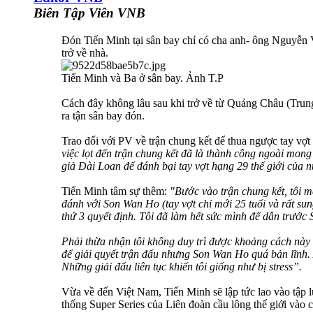
Biên Tập Viên VNB
Đón Tiến Minh tại sân bay chỉ có cha anh- ông Nguyễn V
trở về nhà.
Tiến Minh và Ba ở sân bay. Ảnh T.P
Cách đây không lâu sau khi trở về từ Quảng Châu (Trung
ra tận sân bay đón.
Trao đổi với PV về trận chung kết để thua ngược tay v
việc lọt đến trận chung kết đã là thành công ngoài mong 
giả Đài Loan để đánh bại tay vợt hạng 29 thế giới của
Tiến Minh tâm sự thêm:
"Bước vào trận chung kết, tôi m
đánh với Son Wan Ho (tay vợt chỉ mới 25 tuổi và rất sun
thứ 3 quyết định. Tôi đã làm hết sức mình để dẫn trướ
Phải thừa nhận tôi không duy trì được khoảng cách này 
để giải quyết trận đấu nhưng Son Wan Ho quá bản lĩnh. A
Những giải đấu liên tục khiến tôi giống như bị stress”.
Vừa về đến Việt Nam, Tiến Minh sẽ lập tức lao vào tập 
thống Super Series của Liên đoàn cầu lông thế giới vào c