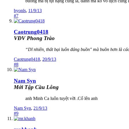
buông mà bị tụt hạng cũng la, đánh mà ko vô địch cũng l
byonls
,
11/9/13
#7
Caotrung0418
VĐV Phong Trào
“Dĩ nhiên, thất bại luôn đáng buồn" mà buồn hơn là cá
Caotrung0418
,
20/9/13
#8
Nam Syn
Mới Tập Cầu Lông
anh Minh Ca luôn tuyệt vời .Cố lên anh
Nam Syn
,
21/9/13
#9