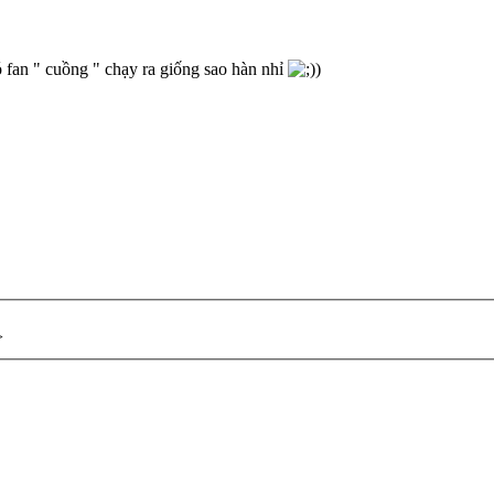
ó fan " cuồng " chạy ra giống sao hàn nhỉ
)
>