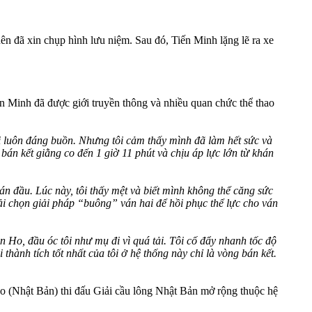
n đã xin chụp hình lưu niệm. Sau đó, Tiến Minh lặng lẽ ra xe
n Minh đã được giới truyền thông và nhiều quan chức thể thao
ại luôn đáng buồn. Nhưng tôi cảm thấy mình đã làm hết sức và
 bán kết giằng co đến 1 giờ 11 phút và chịu áp lực lớn từ khán
n đầu. Lúc này, tôi thấy mệt và biết mình không thể căng sức
hải chọn giải pháp “buông” ván hai để hồi phục thể lực cho ván
Ho, đầu óc tôi như mụ đi vì quá tải. Tôi cố đẩy nhanh tốc độ
hành tích tốt nhất của tôi ở hệ thống này chỉ là vòng bán kết.
yo (Nhật Bản) thi đấu Giải cầu lông Nhật Bản mở rộng thuộc hệ