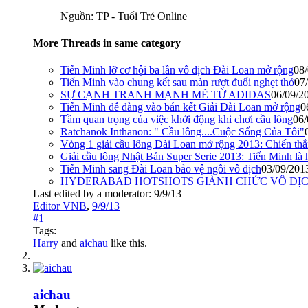
Nguồn: TP - Tuổi Trẻ Online
More Threads in same category
Tiến Minh lỡ cơ hội ba lần vô địch Đài Loan mở rộng
08
Tiến Minh vào chung kết sau màn rượt đuổi nghẹt thở
07
SỰ CẠNH TRANH MẠNH MẼ TỪ ADIDAS
06/09/2
Tiến Minh dễ dàng vào bán kết Giải Đài Loan mở rộng
0
Tầm quan trọng của việc khởi động khi chơi cầu lông
06/
Ratchanok Inthanon: " Cầu lông....Cuộc Sống Của Tôi"
Vòng 1 giải cầu lông Đài Loan mở rộng 2013: Chiến th
Giải cầu lông Nhật Bản Super Serie 2013: Tiến Minh là h
Tiến Minh sang Đài Loan bảo vệ ngôi vô địch
03/09/201
HYDERABAD HOTSHOTS GIÀNH CHỨC VÔ ĐỊC
Last edited by a moderator:
9/9/13
Editor VNB
,
9/9/13
#1
Tags:
Harry
and
aichau
like this.
aichau