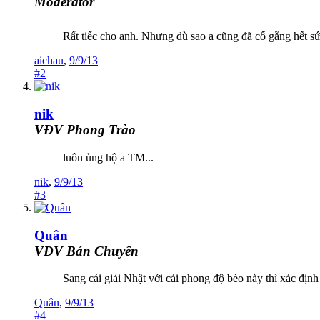
Moderator
Rất tiếc cho anh. Nhưng dù sao a cũng đã cố gắng hết sức
aichau
,
9/9/13
#2
nik
VĐV Phong Trào
luôn ủng hộ a TM...
nik
,
9/9/13
#3
Quân
VĐV Bán Chuyên
Sang cái giải Nhật với cái phong độ bèo này thì xác địn
Quân
,
9/9/13
#4