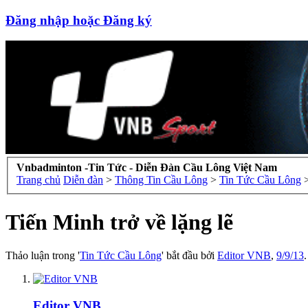
Đăng nhập hoặc Đăng ký
Vnbadminton -Tin Tức - Diễn Đàn Cầu Lông Việt Nam
Trang chủ
Diễn đàn
>
Thông Tin Cầu Lông
>
Tin Tức Cầu Lông
Tiến Minh trở về lặng lẽ
Thảo luận trong '
Tin Tức Cầu Lông
' bắt đầu bởi
Editor VNB
,
9/9/13
.
Editor VNB