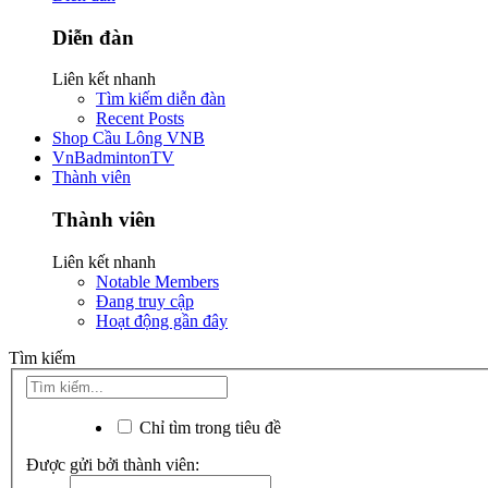
Diễn đàn
Liên kết nhanh
Tìm kiếm diễn đàn
Recent Posts
Shop Cầu Lông VNB
VnBadmintonTV
Thành viên
Thành viên
Liên kết nhanh
Notable Members
Đang truy cập
Hoạt động gần đây
Tìm kiếm
Chỉ tìm trong tiêu đề
Được gửi bởi thành viên: