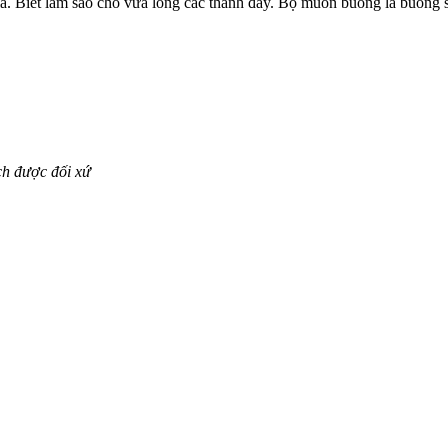
a. Biết làm sao cho vừa lòng các thánh đây. Bộ muốn buông là buông s
ch được đối xứ