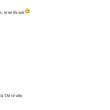
, tự tin lên anh
h là TM về sớm