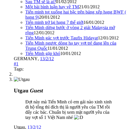
Sau TM sẽ là ai?
01/02/2012
Một bài bình luận hay về TM
21/01/2012
Tiến minh tụt xuống hai bậc trên bảng xếp hạng BWF (
hạng 9)
20/01/2012
Tiến minh trở lại hạng 7 thế giới
16/01/2012
Tiến Minh dừng bước ở vòng 2 giải Malaysia mở
rộng
12/01/2012
Tiến Minh gác vợt trước Taufix Hidayat
12/01/2012
Tiến Minh ngược dòng hạ tay vợt trẻ đang lên của
Trung Quốc
11/01/2012
Tiến Minh gặp khó
10/01/2012
GERMANY
,
13/2/12
#1
Tags:
Utgau
Guest
Đợt này mà Tiến Minh có em gái nào xinh xinh
đi hộ tống thì đích thị là người yêu của TM rồi
đấy các bác. Chuẩn bị xem mặt người yêu của
tay vợt số 1 Việt Nam nhé
Utgau
,
13/2/12