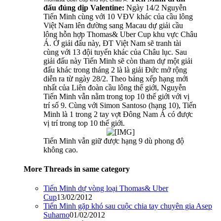
đấu đúng dịp Valentine:
Ngày 14/2 Nguyễn
Tiến Minh cùng với 10 VĐV khác của cầu lông
Việt Nam lên đường sang Macau dự giải cầu
lông hỗn hợp Thomas& Uber Cup khu vực Châu
Á. Ở giải đấu này, ĐT Việt Nam sẽ tranh tài
cùng với 13 đội tuyển khác của Châu lục. Sau
giải đấu này Tiến Minh sẽ còn tham dự một giải
đấu khác trong tháng 2 là là giải Đức mở rộng
diễn ra từ ngày 28/2. Theo bảng xếp hạng mới
nhất của Liên đoàn cầu lông thế giới, Nguyễn
Tiến Minh vẫn nằm trong top 10 thế giới với vị
trí số 9. Cùng với Simon Santoso (hạng 10), Tiến
Minh là 1 trong 2 tay vợt Đông Nam Á có được
vị trí trong top 10 thế giới.
Tiến Minh vẫn giữ được hạng 9 dù phong độ
không cao.
More Threads in same category
Tiến Minh dự vòng loại Thomas& Uber
Cup
13/02/2012
Tiến Minh gặp khó sau cuộc chia tay chuyên gia Asep
Suharno
01/02/2012