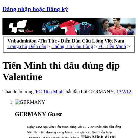
Đăng nhập hoặc Đăng ký
Vnbadminton -Tin Tức - Diễn Đàn Cầu Lông Việt Nam
Trang chủ
Diễn đàn
>
Thông Tin Cầu Lông
>
FC Tiến Minh
>
Tiến Minh thi đấu đúng dịp
Valentine
Thảo luận trong '
FC Tiến Minh
' bắt đầu bởi
GERMANY
,
13/2/12
.
GERMANY
Guest
Ngày 14/2 Nguyễn Tiến Minh cùng với 10 VĐV khác của cầu lông
Việt Nam lên đường sang Macau dự giải cầu lông hỗn hợp
Tiến Minh đi thi
Thomas& Uber Cup khu vực Châu Á.