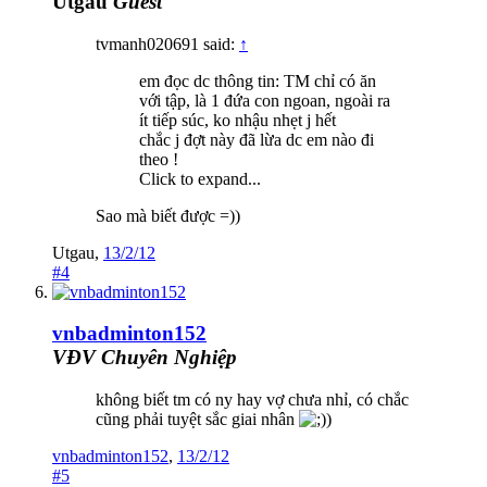
Utgau
Guest
tvmanh020691 said:
↑
em đọc dc thông tin: TM chỉ có ăn
với tập, là 1 đứa con ngoan, ngoài ra
ít tiếp súc, ko nhậu nhẹt j hết
chắc j đợt này đã lừa dc em nào đi
theo !
Click to expand...
Sao mà biết được =))
Utgau
,
13/2/12
#4
vnbadminton152
VĐV Chuyên Nghiệp
không biết tm có ny hay vợ chưa nhỉ, có chắc
cũng phải tuyệt sắc giai nhân
)
vnbadminton152
,
13/2/12
#5