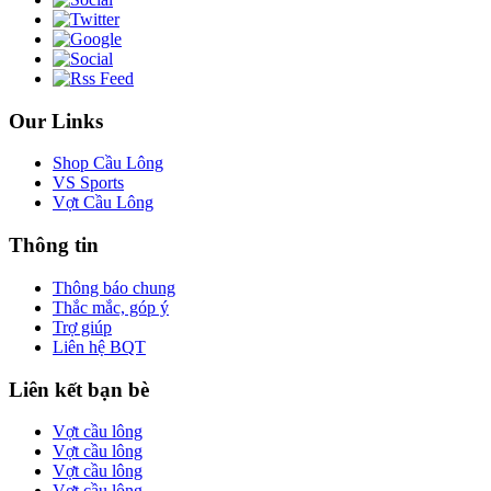
Our Links
Shop Cầu Lông
VS Sports
Vợt Cầu Lông
Thông tin
Thông báo chung
Thắc mắc, góp ý
Trợ giúp
Liên hệ BQT
Liên kết bạn bè
Vợt cầu lông
Vợt cầu lông
Vợt cầu lông
Vợt cầu lông