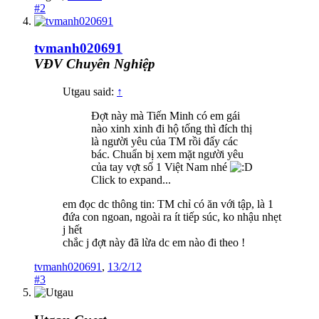
#2
tvmanh020691
VĐV Chuyên Nghiệp
Utgau said:
↑
Đợt này mà Tiến Minh có em gái
nào xinh xinh đi hộ tống thì đích thị
là người yêu của TM rồi đấy các
bác. Chuẩn bị xem mặt người yêu
của tay vợt số 1 Việt Nam nhé
Click to expand...
em đọc dc thông tin: TM chỉ có ăn với tập, là 1
đứa con ngoan, ngoài ra ít tiếp súc, ko nhậu nhẹt
j hết
chắc j đợt này đã lừa dc em nào đi theo !
tvmanh020691
,
13/2/12
#3