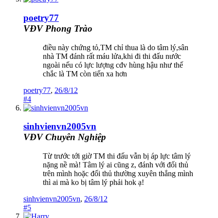
poetry77
VĐV Phong Trào
điều này chứng tỏ,TM chỉ thua là do tâm lý,sân
nhà TM đánh rất máu lửa,khi đi thi đấu nước
ngoài nếu có lực lượng cđv hùng hậu như thế
chắc là TM còn tiến xa hơn
poetry77
,
26/8/12
#4
sinhvienvn2005vn
VĐV Chuyên Nghiệp
Từ trước tới giờ TM thi đấu vẫn bị áp lực tâm lý
nặng nề mà! Tâm lý ai cũng z, đánh với đối thủ
trên mình hoặc đối thủ thường xuyên thắng mình
thì ai mà ko bị tâm lý phải hok ạ!
sinhvienvn2005vn
,
26/8/12
#5