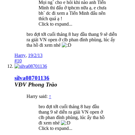
Mọi ng` cho e hỏi khi nào anh Tiến
Minh thi đấu ở tphcm nữa ạ, e chưa
bh` dc đi xem a Tiến Minh đấu nên
thích quá ạ !
Click to expand...
bro đợi tới cuối tháng 8 hay đầu thang 9 sẽ diễn
ra giải VN open ở clb phan đình phùng, lúc ấy
tha hồ đi xem nhé
Harry
,
19/2/13
#10
silva08701136
VĐV Phong Trào
Harry said:
↑
bro đợi tới cuối tháng 8 hay đầu
thang 9 sẽ diễn ra giải VN open ở
clb phan đình phùng, lúc ấy tha hồ
đi xem nhé
Click to expand...