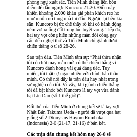
phòng ngự xuất sắc, Tiến Minh thắng liền bốn
điểm để dẫn ngược Kuncoro 21-20. Điều này
khiến khoảng 2.000 khán giả phấn khích reo hò
như muốn nổ tung nhà thi đấu. Ngược lại bên kia
sân, Kuncoro bị ức chế thấy rõ khi có hành động
ném vợt xuống đất trong lúc tuyệt vọng. Tiếp đó,
hai tay vợt cống hiến những màn đôi công gay
cấn đến nghẹt thở và Tiến Minh chỉ giành được
chiến thắng ở tỉ số 28-26.
Sau trận đấu, Tiến Minh tâm sự: “Phải thừa nhận
tôi có chút may mắn mới có thể chiến thắng vì
Kuncoro đánh hỏng vài quả đáng tiếc. Tuy
nhiên, tôi thật sự ngạc nhiên với chính bản thân
mình. Có thể nói đây là trận đấu hay nhất trong
sự nghiệp của tôi. Vì vậy, khi giành chiến thắng
tôi đã bật khóc bởi Kuncoro là tay vợt vừa đánh
bại Lin Dan (số 1 thế giới)”.
Đối thủ của Tiến Minh ở chung kết sẽ là tay vợt
Nhật Bản Takuma Ueda - người đã vượt qua hạt
giống số 2 Dionysius Hayom Rumbaka
(Indonesia) 2-0 (21-17, 21-16) ở bán kết.
Các trận đấu chung kết hôm nay 26-8 sẽ