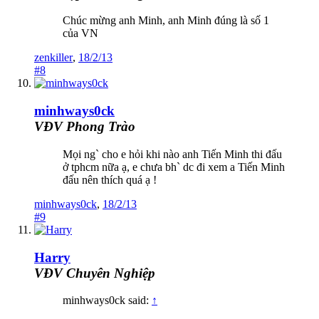
Chúc mừng anh Minh, anh Minh đúng là số 1
của VN
zenkiller
,
18/2/13
#8
minhways0ck
VĐV Phong Trào
Mọi ng` cho e hỏi khi nào anh Tiến Minh thi đấu
ở tphcm nữa ạ, e chưa bh` dc đi xem a Tiến Minh
đấu nên thích quá ạ !
minhways0ck
,
18/2/13
#9
Harry
VĐV Chuyên Nghiệp
minhways0ck said:
↑