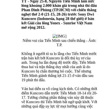
TT - Ngày 25-8, Nguyễn Tiến Minh làm nức
lòng khoảng 2.000 khán giả trong nhà thi đấu
Phan Đình Phùng (TP.HCM) với chiến thắng
nghẹt thở 2-0 (21-15, 28-26) trước Sony Dwi
Kuncoro (Indonesia, hạng 28 thế giới) ở bán
kết Giải cầu lông Yonex - Sunrise Việt Nam
mở rộng 2012.
Niềm vui của Tiến Minh sau chiến thắng - Ảnh:
T.P.​
Không ít người tỏ ra lo lắng cho Tiến Minh trước
trận bán kết bởi Kuncoro là đối thủ kỵ rơ của
anh. Trong ba lần đụng độ trước đây, Tiến Minh
thua hai và trận thắng duy nhất của anh là do
Kuncoro bị chấn thương bỏ cuộc. Thế nhưng
Tiến Minh giành thắng lợi 21-15 ở ván đầu sau
19 phút thi đấu.
Ván hai diễn ra vô cùng kịch tính. Có những thời
điểm Kuncoro dẫn trước Tiến Minh 18-14 rồi 20-
17. Tưởng chừng phần thắng ván này đã thuộc
về Kuncoro thì Tiến Minh bất ngờ quật khởi. Với
những quả đập uy lực từ mọi hướng cùng việc