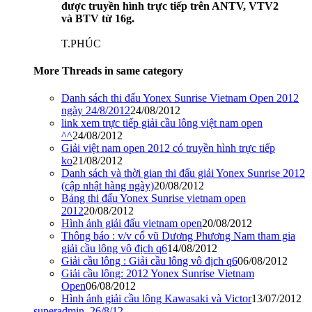
được truyền hình trực tiếp trên ANTV, VTV2
và BTV từ 16g.
T.PHÚC
More Threads in same category
Danh sách thi đấu Yonex Sunrise Vietnam Open 2012
ngày 24/8/2012
24/08/2012
link xem trực tiếp giải cầu lông việt nam open
^^
24/08/2012
Giải việt nam open 2012 có truyền hình trực tiếp
ko
21/08/2012
Danh sách và thời gian thi đấu giải Yonex Sunrise 2012
(cập nhật hàng ngày)
20/08/2012
Bảng thi đấu Yonex Sunrise vietnam open
2012
20/08/2012
Hình ảnh giải đấu vietnam open
20/08/2012
Thông báo : v/v cổ vũ Dương Phương Nam tham gia
giải cầu lông vô địch q6
14/08/2012
Giải cầu lông : Giải cầu lông vô địch q6
06/08/2012
Giải cầu lông: 2012 Yonex Sunrise Vietnam
Open
06/08/2012
Hình ảnh giải cầu lông Kawasaki và Victor
13/07/2012
superadmin
,
26/8/12