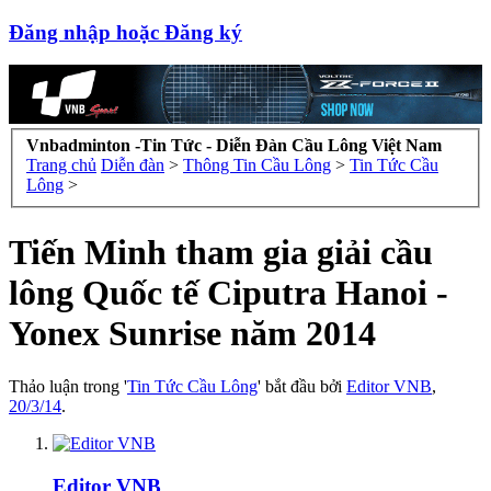
Đăng nhập hoặc Đăng ký
Vnbadminton -Tin Tức - Diễn Đàn Cầu Lông Việt Nam
Trang chủ
Diễn đàn
>
Thông Tin Cầu Lông
>
Tin Tức Cầu
Lông
>
Tiến Minh tham gia giải cầu
lông Quốc tế Ciputra Hanoi -
Yonex Sunrise năm 2014
Thảo luận trong '
Tin Tức Cầu Lông
' bắt đầu bởi
Editor VNB
,
20/3/14
.
Editor VNB