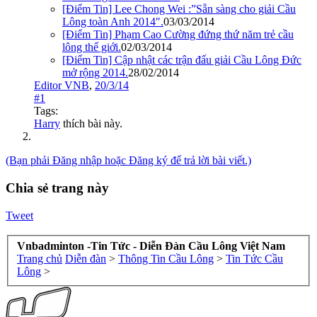
[Điểm Tin] Lee Chong Wei :”Sẵn sàng cho giải Cầu
Lông toàn Anh 2014″.
03/03/2014
[Điểm Tin] Phạm Cao Cường đứng thứ năm trẻ cầu
lông thế giới.
02/03/2014
[Điểm Tin] Cập nhật các trận đấu giải Cầu Lông Đức
mở rộng 2014.
28/02/2014
Editor VNB
,
20/3/14
#1
Tags:
Harry
thích bài này.
(Bạn phải Đăng nhập hoặc Đăng ký để trả lời bài viết.)
Chia sẻ trang này
Tweet
Vnbadminton -Tin Tức - Diễn Đàn Cầu Lông Việt Nam
Trang chủ
Diễn đàn
>
Thông Tin Cầu Lông
>
Tin Tức Cầu
Lông
>