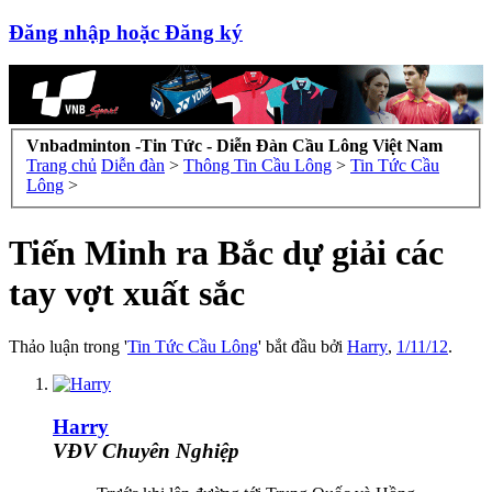
Đăng nhập hoặc Đăng ký
Vnbadminton -Tin Tức - Diễn Đàn Cầu Lông Việt Nam
Trang chủ
Diễn đàn
>
Thông Tin Cầu Lông
>
Tin Tức Cầu
Lông
>
Tiến Minh ra Bắc dự giải các
tay vợt xuất sắc
Thảo luận trong '
Tin Tức Cầu Lông
' bắt đầu bởi
Harry
,
1/11/12
.
Harry
VĐV Chuyên Nghiệp