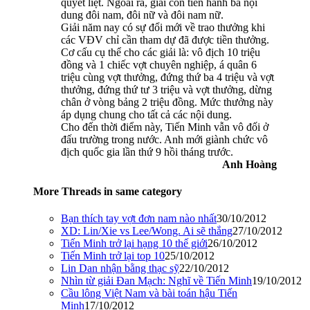
quyết liệt. Ngoài ra, giải còn tiến hành ba nội
dung đôi nam, đôi nữ và đôi nam nữ.
Giải năm nay có sự đổi mới về trao thưởng khi
các VĐV chỉ cần tham dự đã được tiền thưởng.
Cơ cấu cụ thể cho các giải là: vô địch 10 triệu
đồng và 1 chiếc vợt chuyên nghiệp, á quân 6
triệu cùng vợt thưởng, đứng thứ ba 4 triệu và vợt
thưởng, đứng thứ tư 3 triệu và vợt thưởng, dừng
chân ở vòng bảng 2 triệu đồng. Mức thưởng này
áp dụng chung cho tất cả các nội dung.
Cho đến thời điểm này, Tiến Minh vẫn vô đối ở
đấu trường trong nước. Anh mới giành chức vô
địch quốc gia lần thứ 9 hồi tháng trước.
Anh Hoàng
More Threads in same category
Bạn thích tay vợt đơn nam nào nhất
30/10/2012
XD: Lin/Xie vs Lee/Wong. Ai sẽ thắng
27/10/2012
Tiến Minh trở lại hạng 10 thế giới
26/10/2012
Tiến Minh trở lại top 10
25/10/2012
Lin Dan nhận bằng thạc sỹ
22/10/2012
Nhìn từ giải Đan Mạch: Nghĩ về Tiến Minh
19/10/2012
Cầu lông Việt Nam và bài toán hậu Tiến
Minh
17/10/2012