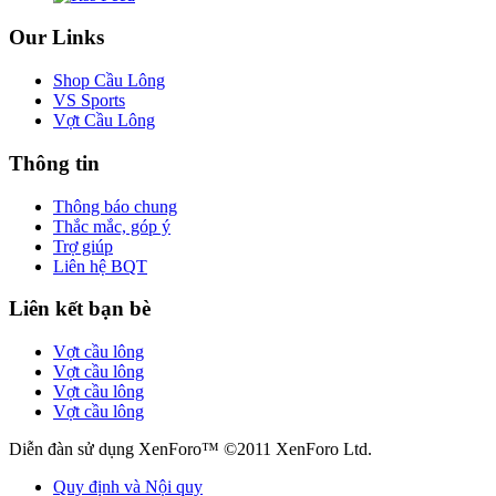
Our Links
Shop Cầu Lông
VS Sports
Vợt Cầu Lông
Thông tin
Thông báo chung
Thắc mắc, góp ý
Trợ giúp
Liên hệ BQT
Liên kết bạn bè
Vợt cầu lông
Vợt cầu lông
Vợt cầu lông
Vợt cầu lông
Diễn đàn sử dụng XenForo™ ©2011 XenForo Ltd.
Quy định và Nội quy