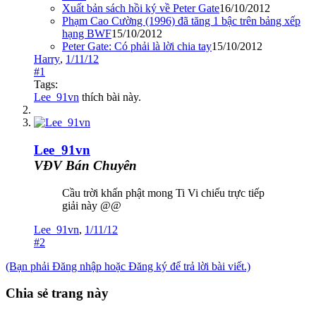
Xuất bản sách hồi ký về Peter Gate
16/10/2012
Phạm Cao Cường (1996) đã tăng 1 bậc trên bảng xếp
hạng BWF
15/10/2012
Peter Gate: Có phải là lời chia tay
15/10/2012
Harry
,
1/11/12
#1
Tags:
Lee_91vn
thích bài này.
Lee_91vn
VĐV Bán Chuyên
Cầu trời khấn phật mong Ti Vi chiếu trực tiếp
giải này @@
Lee_91vn
,
1/11/12
#2
(Bạn phải Đăng nhập hoặc Đăng ký để trả lời bài viết.)
Chia sẻ trang này