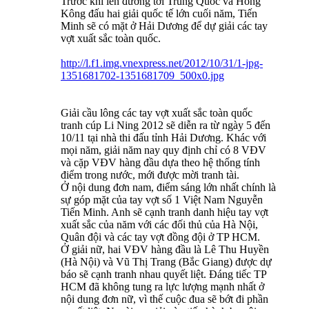
Trước khi lên đường tới Trung Quốc và Hồng
Kông đấu hai giải quốc tế lớn cuối năm, Tiến
Minh sẽ có mặt ở Hải Dương để dự giải các tay
vợt xuất sắc toàn quốc.
http://l.f1.img.vnexpress.net/2012/10/31/1-jpg-
1351681702-1351681709_500x0.jpg
Giải cầu lông các tay vợt xuất sắc toàn quốc
tranh cúp Li Ning 2012 sẽ diễn ra từ ngày 5 đến
10/11 tại nhà thi đấu tỉnh Hải Dương. Khác với
mọi năm, giải năm nay quy định chỉ có 8 VĐV
và cặp VĐV hàng đầu dựa theo hệ thống tính
điểm trong nước, mới được mời tranh tài.
Ở nội dung đơn nam, điểm sáng lớn nhất chính là
sự góp mặt của tay vợt số 1 Việt Nam Nguyễn
Tiến Minh. Anh sẽ cạnh tranh danh hiệu tay vợt
xuất sắc của năm với các đối thủ của Hà Nội,
Quân đội và các tay vợt đồng đội ở TP HCM.
Ở giải nữ, hai VĐV hàng đầu là Lê Thu Huyền
(Hà Nội) và Vũ Thị Trang (Bắc Giang) được dự
báo sẽ cạnh tranh nhau quyết liệt. Đáng tiếc TP
HCM đã không tung ra lực lượng mạnh nhất ở
nội dung đơn nữ, vì thế cuộc đua sẽ bớt đi phần