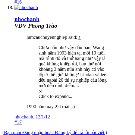
#16
nhochanh
VĐV Phong Trào
lumcauchuyennghiep said:
↑
Chưa hẳn như vậy đâu bạn, Wang
sinh năm 1993 hiện tại mới 19 tuổi
mà trình độ và thứ hạng như vậy là
quá khủng khiếp rồi, bạn thử nói
khoảng 3 năm nữa anh này có vào
tốp 5 thế giới không? Lindan và lee
đều ngoài 20 thì sự nghiệp cầu lông
mới đến đỉnh điểm....
:-|
Click to expand...
1990 năm nay 22t roài ;-)
nhochanh
,
12/1/12
#17
(Bạn phải Đăng nhập hoặc Đăng ký để trả lời bài viết.)