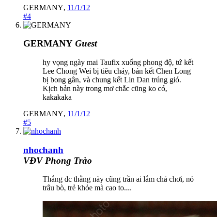
GERMANY
,
11/1/12
#4
GERMANY
Guest
hy vọng ngày mai Taufix xuống phong độ, tứ kết
Lee Chong Wei bị tiêu chảy, bán kết Chen Long
bị bong gân, và chung kết Lin Dan trúng gió.
Kịch bản này trong mơ chắc cũng ko có,
kakakaka
GERMANY
,
11/1/12
#5
nhochanh
VĐV Phong Trào
Thắng đc thằng này cũng trần ai lắm chả chơi, nó
trâu bò, trẻ khỏe mà cao to....