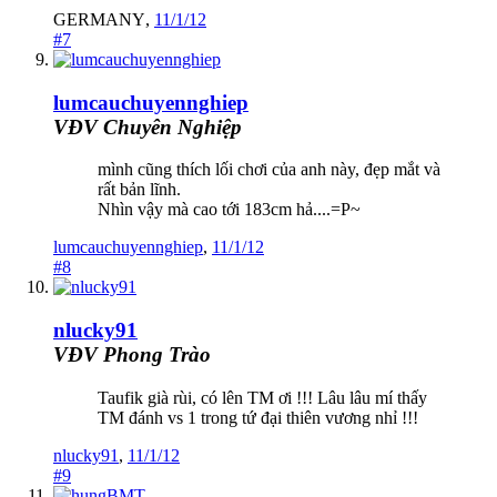
GERMANY
,
11/1/12
#7
lumcauchuyennghiep
VĐV Chuyên Nghiệp
mình cũng thích lối chơi của anh này, đẹp mắt và
rất bản lĩnh.
Nhìn vậy mà cao tới 183cm hả....=P~
lumcauchuyennghiep
,
11/1/12
#8
nlucky91
VĐV Phong Trào
Taufik già rùi, có lên TM ơi !!! Lâu lâu mí thấy
TM đánh vs 1 trong tứ đại thiên vương nhỉ !!!
nlucky91
,
11/1/12
#9