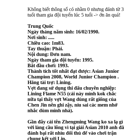
Không biết thông số có nhầm 0 nhưng đánh từ 3
tuổi tham gia đội tuyển lúc 5 tuổi -> ớn ăn quá!
Trung Quốc
Ngày tháng năm sinh: 16/02/1990.
Nơi sinh: .....
Chiều cao: 1m83.
Tay thuận: Phải.
Nội dung: Đơn nam.
Ngày tham gia đội tuyển: 1995.
Bắt đầu chơi: 1993.
Thành tích tốt nhất đạt được: Asian Junior
Champion 2008, World Junior Champion .
Hãng tài trợ: Lining.
Vợt đang sử dụng thi đấu chuyên nghiệp:
Lining Flame N55 (cái này mình kok chắc
nữa tại thấy vợt Wang dùng rất giống của
Chen Jin nên ghi zậy, níu sai các mem nhớ
nhắc dùm mình nhá).
Gần đây cái tên Zhengming Wang ko xa lạ gì
với làng cầu lông vì tại giải Asian 2010 anh đã
đánh bại rất nhìu đối thủ để vào chơi trận
chung kết với Lin.