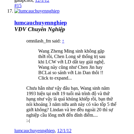
gatapchoi
,
12/1/12
#15
lumcauchuyennghiep
VĐV Chuyên Nghiệp
omnilash_fm said:
↑
Wang Zheng Ming sinh không gặp
thời rồi, Chen Long sẽ thống trị sau
khi LCW với LD dắt tay giải nghệ,
Wang này cũng như Chen Jin hay
BCLai so sánh với Lin Dan thôi !!
Click to expand...
Chưa hẳn như vậy đâu bạn, Wang sinh năm
1993 hiện tại mới 19 tuổi mà trình độ và thứ
hạng như vậy là quá khủng khiếp rồi, bạn thử
nói khoảng 3 năm nữa anh này có vào tốp 5 thế
giới không? Lindan và lee đều ngoài 20 thì sự
nghiệp cầu lông mới đến đỉnh điểm....
:-|
lumcauchuyennghiep
,
12/1/12