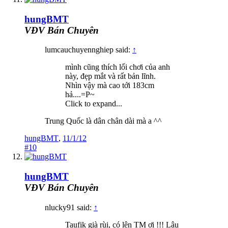
hungBMT
VĐV Bán Chuyên
lumcauchuyennghiep said:
↑
mình cũng thích lối chơi của anh
này, đẹp mắt và rất bản lĩnh.
Nhìn vậy mà cao tới 183cm
hả....=P~
Click to expand...
Trung Quốc là dân chân dài mà a ^^
hungBMT
,
11/1/12
#10
hungBMT
VĐV Bán Chuyên
nlucky91 said:
↑
Taufik già rùi, có lên TM ơi !!! Lâu