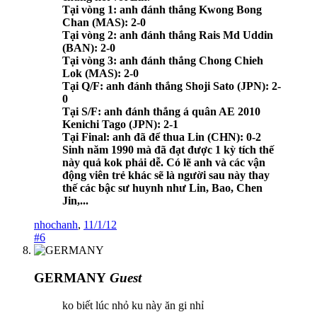
Tại vòng 1: anh đánh thắng Kwong Bong
Chan (MAS): 2-0
Tại vòng 2: anh đánh thắng Rais Md Uddin
(BAN): 2-0
Tại vòng 3: anh đánh thắng Chong Chieh
Lok (MAS): 2-0
Tại Q/F: anh đánh thắng Shoji Sato (JPN): 2-
0
Tại S/F: anh đánh thắng á quân AE 2010
Kenichi Tago (JPN): 2-1
Tại Final: anh đã để thua Lin (CHN): 0-2
Sinh năm 1990 mà đã đạt được 1 kỳ tích thế
này quả kok phải dễ. Có lẽ anh và các vận
động viên trẻ khác sẽ là người sau này thay
thế các bậc sư huynh như Lin, Bao, Chen
Jin,...
nhochanh
,
11/1/12
#6
GERMANY
Guest
ko biết lúc nhỏ ku này ăn gi nhỉ