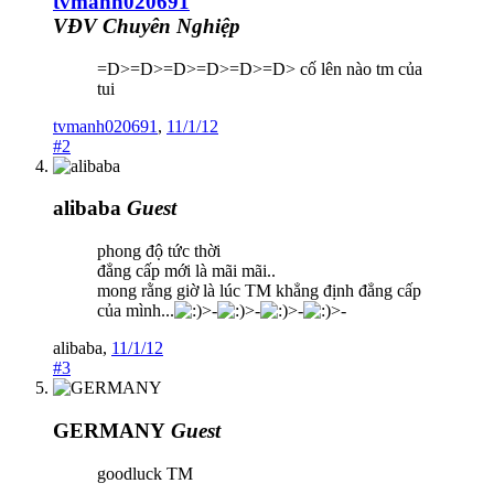
tvmanh020691
VĐV Chuyên Nghiệp
=D>=D>=D>=D>=D>=D> cố lên nào tm của
tui
tvmanh020691
,
11/1/12
#2
alibaba
Guest
phong độ tức thời
đẳng cấp mới là mãi mãi..
mong rằng giờ là lúc TM khẳng định đẳng cấp
của mình...
>-
>-
>-
>-
alibaba
,
11/1/12
#3
GERMANY
Guest
goodluck TM