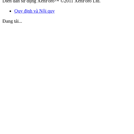
Diễn đàn sử dụng XenForo™ ©2011 XenForo Ltd.
Quy định và Nội quy
Đang tải...