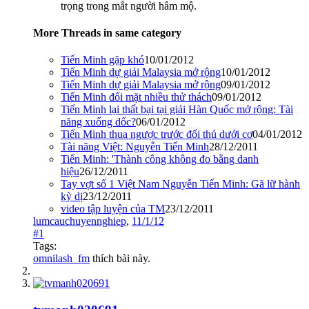
trọng trong mắt người hâm mộ.
More Threads in same category
Tiến Minh gặp khó
10/01/2012
Tiến Minh dự giải Malaysia mở rộng
10/01/2012
Tiến Minh dự giải Malaysia mở rộng
09/01/2012
Tiến Minh đối mặt nhiều thử thách
09/01/2012
Tiến Minh lại thất bại tại giải Hàn Quốc mở rộng: Tài
năng xuống dốc?
06/01/2012
Tiến Minh thua ngược trước đối thủ dưới cơ
04/01/2012
Tài năng Việt: Nguyễn Tiến Minh
28/12/2011
Tiến Minh: 'Thành công không đo bằng danh
hiệu
26/12/2011
Tay vợt số 1 Việt Nam Nguyễn Tiến Minh: Gã lữ hành
kỳ dị
23/12/2011
video tập luyện của TM
23/12/2011
lumcauchuyennghiep
,
11/1/12
#1
Tags:
omnilash_fm
thích bài này.