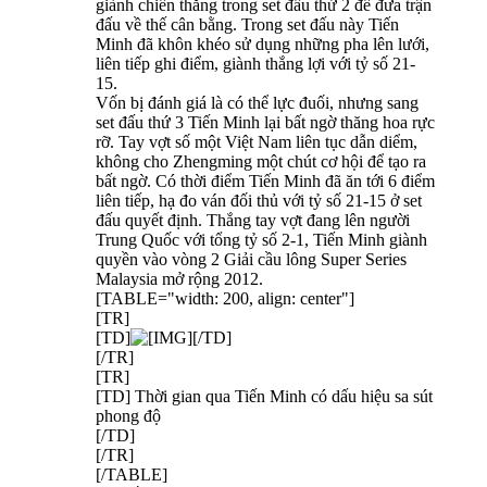
giành chiến thắng trong set đấu thứ 2 để đưa trận
đấu về thế cân bằng. Trong set đấu này Tiến
Minh đã khôn khéo sử dụng những pha lên lưới,
liên tiếp ghi điểm, giành thắng lợi với tỷ số 21-
15.
Vốn bị đánh giá là có thể lực đuối, nhưng sang
set đấu thứ 3 Tiến Minh lại bất ngờ thăng hoa rực
rỡ. Tay vợt số một Việt Nam liên tục dẫn diểm,
không cho Zhengming một chút cơ hội để tạo ra
bất ngờ. Có thời điểm Tiến Minh đã ăn tới 6 điểm
liên tiếp, hạ đo ván đối thủ với tỷ số 21-15 ở set
đấu quyết định. Thắng tay vợt đang lên người
Trung Quốc với tổng tỷ số 2-1, Tiến Minh giành
quyền vào vòng 2 Giải cầu lông Super Series
Malaysia mở rộng 2012.
[TABLE="width: 200, align: center"]
[TR]
[TD]
[/TD]
[/TR]
[TR]
[TD] Thời gian qua Tiến Minh có dấu hiệu sa sút
phong độ
[/TD]
[/TR]
[/TABLE]