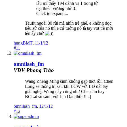
lâu mí thấy TM đánh vs 1 trong tứ
đại thiên vương nhỉ !!!
Click to expand...
Taufit ngoài 30 rùi mà nhìn trẻ ghê, e không đọc
tiểu sử của nó thì e cứ tưởng nó là tay vợt trẻ mới
lên ấy chứ
)
hungBMT
,
11/1/12
#11
omnilash_fm
VĐV Phong Trào
Wang Zheng Ming sinh không gặp thời rồi, Chen
Long sẽ thống trị sau khi LCW với LD dắt tay
giải nghệ, Wang này cũng như Chen Jin hay
BCLai so sánh với Lin Dan thôi !! :-|
omnilash_fm
,
12/1/12
#12