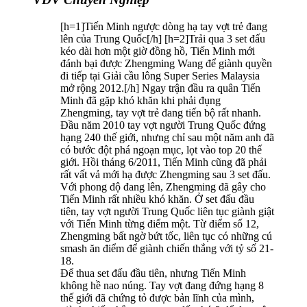
[h=1]Tiến Minh ngược dòng hạ tay vợt trẻ đang
lên của Trung Quốc[/h] [h=2]Trải qua 3 set đấu
kéo dài hơn một giờ đồng hồ, Tiến Minh mới
đánh bại được Zhengming Wang để giành quyền
đi tiếp tại Giải cầu lông Super Series Malaysia
mở rộng 2012.[/h] Ngay trận đầu ra quân Tiến
Minh đã gặp khó khăn khi phải đụng
Zhengming, tay vợt trẻ đang tiến bộ rất nhanh.
Đầu năm 2010 tay vợt người Trung Quốc đứng
hạng 240 thế giới, nhưng chỉ sau một năm anh đã
có bước đột phá ngoạn mục, lọt vào top 20 thế
giới. Hồi tháng 6/2011, Tiến Minh cũng đã phải
rất vất vả mới hạ được Zhengming sau 3 set đấu.
Với phong độ đang lên, Zhengming đã gây cho
Tiến Minh rất nhiều khó khăn. Ở set đấu đầu
tiên, tay vợt người Trung Quốc liên tục giành giật
với Tiến Minh từng điểm một. Từ điểm số 12,
Zhengming bất ngờ bứt tốc, liên tục có những cú
smash ăn điểm để giành chiến thắng với tỷ số 21-
18.
Để thua set đấu đầu tiên, nhưng Tiến Minh
không hề nao núng. Tay vợt đang đứng hạng 8
thế giới đã chứng tỏ được bản lĩnh của mình,