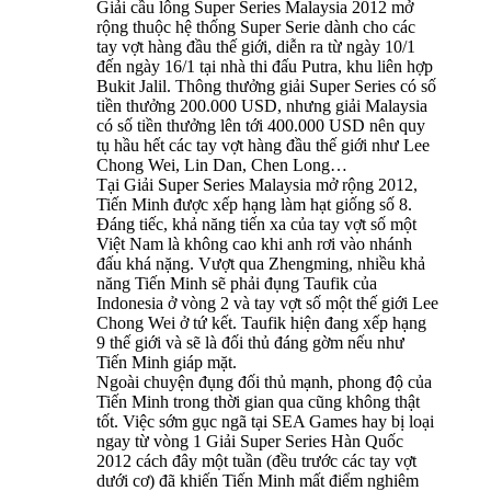
Giải cầu lông Super Series Malaysia 2012 mở
rộng thuộc hệ thống Super Serie dành cho các
tay vợt hàng đầu thế giới, diễn ra từ ngày 10/1
đến ngày 16/1 tại nhà thi đấu Putra, khu liên hợp
Bukit Jalil. Thông thưởng giải Super Series có số
tiền thưởng 200.000 USD, nhưng giải Malaysia
có số tiền thưởng lên tới 400.000 USD nên quy
tụ hầu hết các tay vợt hàng đầu thế giới như Lee
Chong Wei, Lin Dan, Chen Long…
Tại Giải Super Series Malaysia mở rộng 2012,
Tiến Minh được xếp hạng làm hạt giống số 8.
Đáng tiếc, khả năng tiến xa của tay vợt số một
Việt Nam là không cao khi anh rơi vào nhánh
đấu khá nặng. Vượt qua Zhengming, nhiều khả
năng Tiến Minh sẽ phải đụng Taufik của
Indonesia ở vòng 2 và tay vợt số một thế giới Lee
Chong Wei ở tứ kết. Taufik hiện đang xếp hạng
9 thế giới và sẽ là đối thủ đáng gờm nếu như
Tiến Minh giáp mặt.
Ngoài chuyện đụng đối thủ mạnh, phong độ của
Tiến Minh trong thời gian qua cũng không thật
tốt. Việc sớm gục ngã tại SEA Games hay bị loại
ngay từ vòng 1 Giải Super Series Hàn Quốc
2012 cách đây một tuần (đều trước các tay vợt
dưới cơ) đã khiến Tiến Minh mất điểm nghiêm