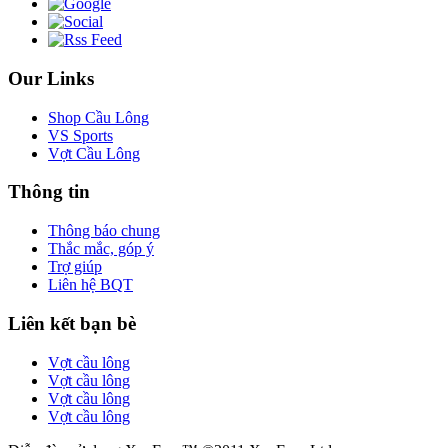
Our Links
Shop Cầu Lông
VS Sports
Vợt Cầu Lông
Thông tin
Thông báo chung
Thắc mắc, góp ý
Trợ giúp
Liên hệ BQT
Liên kết bạn bè
Vợt cầu lông
Vợt cầu lông
Vợt cầu lông
Vợt cầu lông