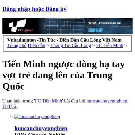
Đăng nhập hoặc Đăng ký
Vnbadminton -Tin Tức - Diễn Đàn Cầu Lông Việt Nam
Trang chủ
Diễn đàn
>
Thông Tin Cầu Lông
>
FC Tiến Minh
>
Tiến Minh ngược dòng hạ tay
vợt trẻ đang lên của Trung
Quốc
Thảo luận trong '
FC Tiến Minh
' bắt đầu bởi
lumcauchuyennghiep
,
11/1/12
.
lumcauchuyennghiep
VĐV Chuyên Nghiệp