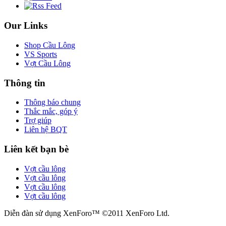
Our Links
Shop Cầu Lông
VS Sports
Vợt Cầu Lông
Thông tin
Thông báo chung
Thắc mắc, góp ý
Trợ giúp
Liên hệ BQT
Liên kết bạn bè
Vợt cầu lông
Vợt cầu lông
Vợt cầu lông
Vợt cầu lông
Diễn đàn sử dụng XenForo™ ©2011 XenForo Ltd.