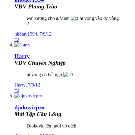
VĐV Phong Trào
wa' xương cho a.Minh
hi vọng vào đc vòng
2
nhõtay1994
,
7/9/12
#2
Harry
VĐV Chuyên Nghiệp
hi vọng có bất ngờ
Harry
,
7/9/12
#3
djokovicpro
Mới Tập Cầu Lông
Djokovic lên ngôi vô dich