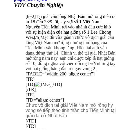
VĐV Chuyên Nghiệp
[h=2]Tại giải cầu lông Nhật Bản mở rộng diễn ra
từ 18 đến 23/9 tới, tay vợt số 1 Việt Nam
Nguyễn Tiến Minh rơi vào nhánh đấu cực khó
với sự hiện diện của hạt giống số 1 Lee Chong
Wei.[/h]
Mặc dù vừa giành chức vô địch giải cầu
lông Việt Nam mở rộng nhưng thứ hạng của
Tiến Minh vẫn không tăng. Hiện tại anh vẫn
đang đứng thứ 14. Chính vì thế tại giải Nhật Bản
mở rộng năm nay, anh chỉ được xếp là hạt giống
số 10, đồng nghĩa với việc đối mặt với những tay
vợt hạt giống hàng đầu ở ngay vòng 2.
[TABLE="width: 200, align: center"]
[TR]
[TD]
[/TD]
[/TR]
[TR]
[TD="align: center"]
Chức vô địch tại giải Việt Nam mở rộng hy
vọng sẽ tiếp theo tinh thần cho Tiến Minh tại
giải đấu ở Nhật Bản
[/TD]
[/TR]