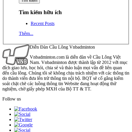
Tìm kiếm hữu ích
Recent Posts
Thêm...
Diễn Đàn Cầu Lông Vnbadminton
Vnbadminton.com là diễn đàn về Cầu Lông Việt
Nam. Vnbadminton được thành lập từ 2012 với mục
đích giao lưu, học hỏi, chia sẻ và thảo luận mọi vấn đề liên quan
đến cầu lông. Chúng tôi sẽ không chịu trách nhiệm với các thông tin
do thành viên đưa lên trừ thông tin nội bộ. BQT sẽ cố gắng kiểm
soát chặt chẽ các luồng thông tin Website đang hoạt động thử
nghiệm, chờ giấy phép MXH của Bộ TT & TT.
Follow us