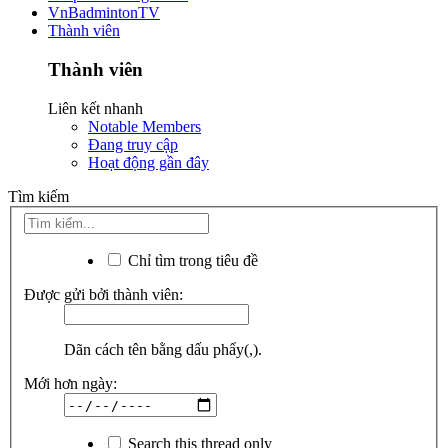
VnBadmintonTV
Thành viên
Thành viên
Liên kết nhanh
Notable Members
Đang truy cập
Hoạt động gần đây
Tìm kiếm
Chỉ tìm trong tiêu đề
Được gửi bởi thành viên:
Dãn cách tên bằng dấu phẩy(,).
Mới hơn ngày:
Search this thread only