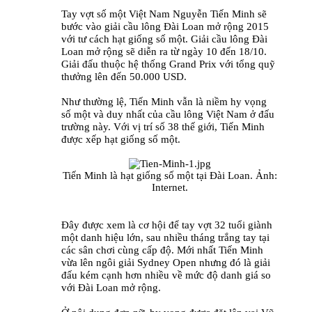
Tay vợt số một Việt Nam Nguyễn Tiến Minh sẽ
bước vào giải cầu lông Đài Loan mở rộng 2015
với tư cách hạt giống số một. Giải cầu lông Đài
Loan mở rộng sẽ diễn ra từ ngày 10 đến 18/10.
Giải đấu thuộc hệ thống Grand Prix với tổng quỹ
thưởng lên đến 50.000 USD.
Như thường lệ, Tiến Minh vẫn là niềm hy vọng
số một và duy nhất của cầu lông Việt Nam ở đấu
trường này. Với vị trí số 38 thế giới, Tiến Minh
được xếp hạt giống số một.
Tiến Minh là hạt giống số một tại Đài Loan. Ảnh:
Internet.​
Đây được xem là cơ hội để tay vợt 32 tuổi giành
một danh hiệu lớn, sau nhiều tháng trắng tay tại
các sân chơi cùng cấp độ. Mới nhất Tiến Minh
vừa lên ngôi giải Sydney Open nhưng đó là giải
đấu kém cạnh hơn nhiều về mức độ danh giá so
với Đài Loan mở rộng.