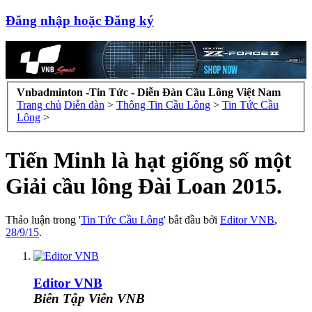
Đăng nhập hoặc Đăng ký
Vnbadminton -Tin Tức - Diễn Đàn Cầu Lông Việt Nam
Trang chủ
Diễn đàn
>
Thông Tin Cầu Lông
>
Tin Tức Cầu
Lông
>
Tiến Minh là hạt giống số một
Giải cầu lông Đài Loan 2015.
Thảo luận trong '
Tin Tức Cầu Lông
' bắt đầu bởi
Editor VNB
,
28/9/15
.
Editor VNB
Biên Tập Viên VNB