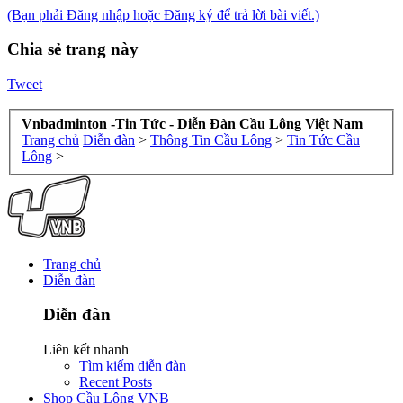
(Bạn phải Đăng nhập hoặc Đăng ký để trả lời bài viết.)
Chia sẻ trang này
Tweet
Vnbadminton -Tin Tức - Diễn Đàn Cầu Lông Việt Nam
Trang chủ
Diễn đàn
>
Thông Tin Cầu Lông
>
Tin Tức Cầu
Lông
>
Trang chủ
Diễn đàn
Diễn đàn
Liên kết nhanh
Tìm kiếm diễn đàn
Recent Posts
Shop Cầu Lông VNB