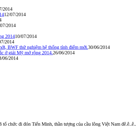
7/2014
14
12/07/2014
4
/07/2014
ng 2014
10/07/2014
07/2014
mới, BWF thử nghiệm hệ thống tính điểm mới.
30/06/2014
sắc ở giải Mỹ mở rộng 2014.
26/06/2014
3/06/2014
ổ chức đi đón Tiến Minh, thần tượng của cầu lông Việt Nam đê.ê..ê..