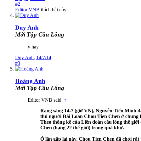
#2
Editor VNB
thích bài này.
Duy Anh
Mới Tập Cầu Lông
ý hay.
Duy Anh
,
14/7/14
#3
Hoàng Anh
Mới Tập Cầu Lông
Editor VNB said:
↑
Rạng sáng 14-7 (giờ VN), Nguyễn Tiến Minh đã
thủ người Đài Loan Chou Tien Chen ở chung k
Theo thống kê của Liên đoàn cầu lông thế giới 
Chen (hạng 22 thế giới) trong quá khứ.
Ở lần gặp lại này, Chou Tien Chen đã chơi rất