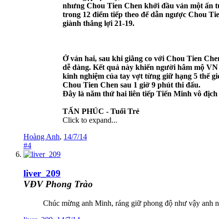
nhưng Chou Tien Chen khởi đầu ván một ấn tượn
trong 12 điểm tiếp theo để dẫn ngược Chou Tien
giành thắng lợi 21-19.
Ở ván hai, sau khi giằng co với Chou Tien Che
dễ dàng. Kết quả này khiến người hâm mộ VN lo 
kinh nghiệm của tay vợt từng giữ hạng 5 thế gi
Chou Tien Chen sau 1 giờ 9 phút thi đấu.
Đây là năm thứ hai liên tiếp Tiến Minh vô địch
TẤN PHÚC - Tuổi Trẻ
Click to expand...
Hoàng Anh
,
14/7/14
#4
liver_209
VĐV Phong Trào
Chúc mừng anh Minh, ráng giữ phong độ như vậy anh n