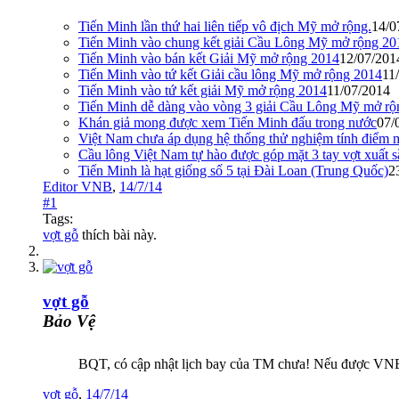
Tiến Minh lần thứ hai liên tiếp vô địch Mỹ mở rộng.
14/0
Tiến Minh vào chung kết giải Cầu Lông Mỹ mở rộng 20
Tiến Minh vào bán kết Giải Mỹ mở rộng 2014
12/07/201
Tiến Minh vào tứ kết Giải cầu lông Mỹ mở rộng 2014
11
Tiến Minh vào tứ kết giải Mỹ mở rộng 2014
11/07/2014
Tiến Minh dễ dàng vào vòng 3 giải Cầu Lông Mỹ mở rộ
Khán giả mong được xem Tiến Minh đấu trong nước
07/
Việt Nam chưa áp dụng hệ thống thử nghiệm tính điểm 
Cầu lông Việt Nam tự hào được góp mặt 3 tay vợt xuất 
Tiến Minh là hạt giống số 5 tại Đài Loan (Trung Quốc)
2
Editor VNB
,
14/7/14
#1
Tags:
vợt gỗ
thích bài này.
vợt gỗ
Bảo Vệ
BQT, có cập nhật lịch bay của TM chưa! Nếu được VNB t
vợt gỗ
,
14/7/14