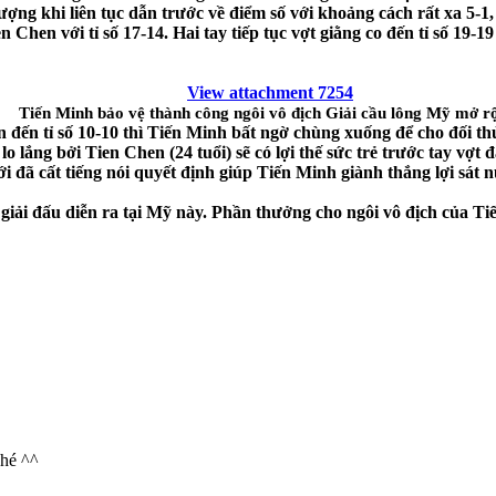
g khi liên tục dẫn trước về điểm số với khoảng cách rất xa 5-1, 
 Chen với tỉ số 17-14. Hai tay tiếp tục vợt giằng co đến tỉ số 19-
View attachment 7254
Tiến Minh bảo vệ thành công ngôi vô địch Giải cầu lông Mỹ mở r
n đến tỉ số 10-10 thì Tiến Minh bất ngờ chùng xuống để cho đối t
lắng bởi Tien Chen (24 tuổi) sẽ có lợi thế sức trẻ trước tay vợt 
ới đã cất tiếng nói quyết định giúp Tiến Minh giành thắng lợi sát 
 giải đấu diễn ra tại Mỹ này. Phần thưởng cho ngôi vô địch của T
hé ^^