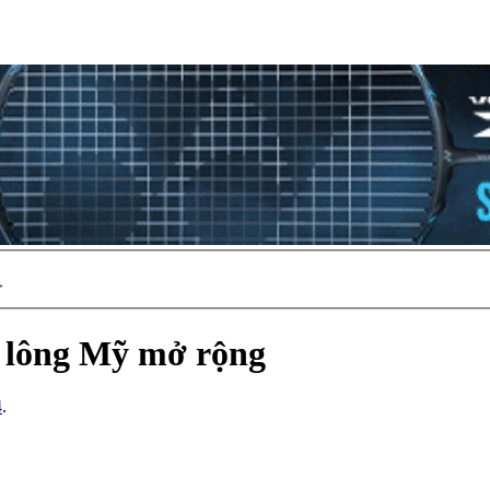
>
u lông Mỹ mở rộng
4
.