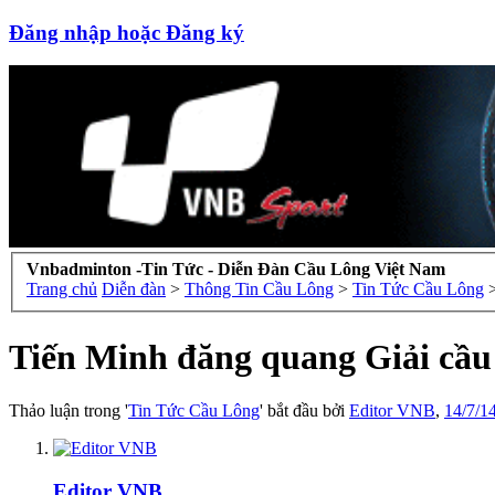
Đăng nhập hoặc Đăng ký
Vnbadminton -Tin Tức - Diễn Đàn Cầu Lông Việt Nam
Trang chủ
Diễn đàn
>
Thông Tin Cầu Lông
>
Tin Tức Cầu Lông
Tiến Minh đăng quang Giải cầ
Thảo luận trong '
Tin Tức Cầu Lông
' bắt đầu bởi
Editor VNB
,
14/7/1
Editor VNB