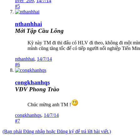
liver_209
,
14/7/14
#5
nthanhhai
Mới Tập Cầu Lông
Kỳ này TM đi thi đấu có HLV đi theo, không đi một mì
mình cũng tăng tốc để có tiếp người nối nghiệp Tiến Min
nthanhhai
,
14/7/14
#6
congkhanhqs
VĐV Phong Trào
Chúc mừng anh TM !
congkhanhqs
,
14/7/14
#7
(Bạn phải Đăng nhập hoặc Đăng ký để trả lời bài viết.)