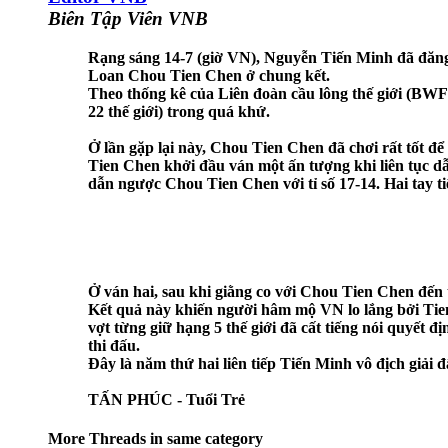
Biên Tập Viên VNB
Rạng sáng 14-7 (giờ VN), Nguyễn Tiến Minh đã đăng
Loan Chou Tien Chen ở chung kết.
Theo thống kê của Liên đoàn cầu lông thế giới (BWF)
22 thế giới) trong quá khứ.
Ở lần gặp lại này, Chou Tien Chen đã chơi rất tốt 
Tien Chen khởi đầu ván một ấn tượng khi liên tục dẫn
dẫn ngược Chou Tien Chen với tỉ số 17-14. Hai tay ti
Ở ván hai, sau khi giằng co với Chou Tien Chen đến 
Kết quả này khiến người hâm mộ VN lo lắng bởi Tien C
vợt từng giữ hạng 5 thế giới đã cất tiếng nói quyết 
thi đấu.
Đây là năm thứ hai liên tiếp Tiến Minh vô địch giải
TẤN PHÚC - Tuổi Trẻ
More Threads in same category