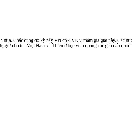
nh nữa. Chắc cũng do kỳ này VN có 4 VDV tham gia giải này. Các nướ
h, giữ cho tên Việt Nam xuất hiện ở bục vinh quang các giải đấu quốc 