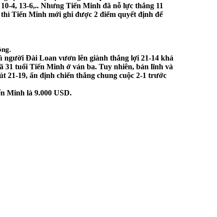
10-4, 13-6,.. Nhưng Tiến Minh đã nỗ lực thắng 11
19 thì Tiến Minh mới ghi được 2 điểm quyết định để
ộng.
hủ người Đài Loan vươn lên giành thắng lợi 21-14 khá
đã 31 tuổi Tiến Minh ở ván ba. Tuy nhiên, bản lĩnh và
nút 21-19, ấn định chiến thắng chung cuộc 2-1 trước
iến Minh là 9.000 USD.