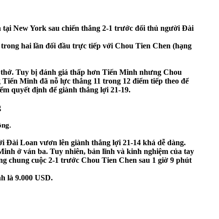
ại New York sau chiến thắng 2-1 trước đối thủ người Đài
 trong hai lần đối đầu trực tiếp với Chou Tien Chen (hạng
ẹt thở. Tuy bị đánh giá thấp hơn Tiến Minh nhưng Chou
 Tiến Minh đã nỗ lực thắng 11 trong 12 điểm tiếp theo để
iểm quyết định để giành thắng lợi 21-19.
ộng.
ời Đài Loan vươn lên giành thắng lợi 21-14 khá dễ dàng.
 Minh ở ván ba. Tuy nhiên, bản lĩnh và kinh nghiệm của tay
thắng chung cuộc 2-1 trước Chou Tien Chen sau 1 giờ 9 phút
nh là 9.000 USD.