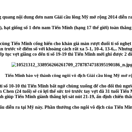
 quang nội dung đơn nam Giải cầu lông Mỹ mở rộng 2014 diễn ra t
, hạt giống số 1 đơn nam Tiến Minh (hạng 17 thế giới) toàn thắng
để cùng Tiến Minh cống hiến cho khán giả màn rượt đuổi tỉ số ngh
 trước về điểm số với khoảng cách rất xa 5-1, 10-4, 13-6,.. Nhưng
ếp tục vợt giằng co đến tỉ số 19-19 thì Tiến Minh mới ghi được 2 đ
Tiến Minh bảo vệ thành công ngôi vô địch Giải cầu lông Mỹ mở r
tỉ số 10-10 thì Tiến Minh bất ngờ chùng xuống để cho đối thủ ngư
hen (24 tuổi) sẽ có lợi thế sức trẻ trước tay vợt đã 31 tuổi Tiến
định giúp Tiến Minh giành thắng lợi sát nút 21-19, ấn định chiến 
 đấu diễn ra tại Mỹ này. Phần thưởng cho ngôi vô địch của Tiến Mi