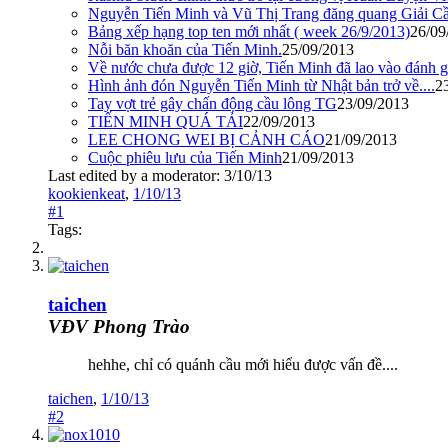
Nguyễn Tiến Minh và Vũ Thị Trang đăng quang Giải 
Bảng xếp hạng top ten mới nhất ( week 26/9/2013)
26/09
Nỗi băn khoăn của Tiến Minh.
25/09/2013
Về nước chưa được 12 giờ, Tiến Minh đã lao vào đánh g
Hình ảnh đón Nguyễn Tiến Minh từ Nhật bản trở về....
2
Tay vợt trẻ gây chấn động cầu lông TG
23/09/2013
TIẾN MINH QUÁ TẢI
22/09/2013
LEE CHONG WEI BỊ CẢNH CÁO
21/09/2013
Cuộc phiêu lưu của Tiến Minh
21/09/2013
Last edited by a moderator:
3/10/13
kookienkeat
,
1/10/13
#1
Tags:
taichen
VĐV Phong Trào
hehhe, chỉ có quánh cầu mới hiểu được vấn đề....
taichen
,
1/10/13
#2