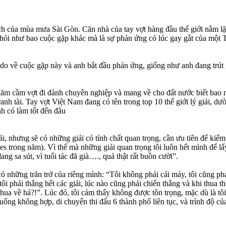
ch của mùa mưa Sài Gòn. Căn nhà của tay vợt hàng đầu thế giới nằm l
 hỏi như bao cuộc gặp khác mà là sự phản ứng có lúc gay gắt của một 
lý do về cuộc gặp này và anh bắt đầu phản ứng, giống như anh đang trú
năm cầm vợt đi đánh chuyên nghiệp và mang về cho đất nước biết bao nh
anh tài. Tay vợt Việt Nam đang có tên trong top 10 thế giới lý giải, d
h có làm tốt đến đâu
ải, nhưng sẽ có những giải có tính chất quan trọng, cần ưu tiên để kiế
s trong năm). Vì thế mà những giải quan trọng tôi luôn hết mình để lấy
ng sa sút, vì tuổi tác đã già…., quả thật rất buồn cười”.
những trăn trở của riêng mình: “Tôi không phải cái máy, tôi cũng phải
 tôi phải thắng hết các giải, lúc nào cũng phải chiến thắng và khi thua
thua về hả?!”. Lúc đó, tôi cảm thấy không được tôn trọng, mặc dù là tôi
 uống không hợp, di chuyển thi đấu 6 thành phố liên tục, và trình độ củ