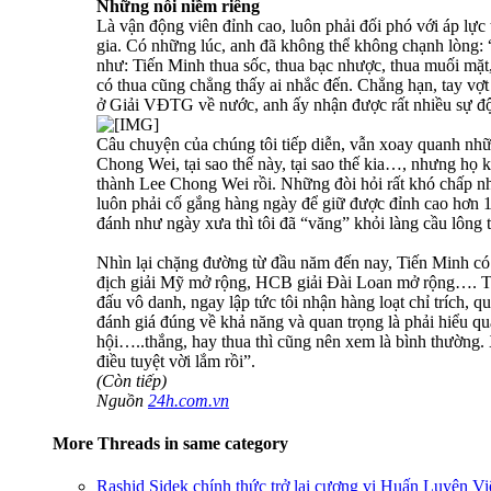
Những nỗi niềm riêng
Là vận động viên đỉnh cao, luôn phải đối phó với áp lực
gia. Có những lúc, anh đã không thể không chạnh lòng: 
như: Tiến Minh thua sốc, thua bạc nhược, thua muối mặt, 
có thua cũng chẳng thấy ai nhắc đến. Chẳng hạn, tay vợt
ở Giải VĐTG về nước, anh ấy nhận được rất nhiều sự độn
Câu chuyện của chúng tôi tiếp diễn, vẫn xoay quanh nh
Chong Wei, tại sao thế này, tại sao thế kia…, nhưng họ k
thành Lee Chong Wei rồi. Những đòi hỏi rất khó chấp nh
luôn phải cố gắng hàng ngày để giữ được đỉnh cao hơn 10 
đánh như ngày xưa thì tôi đã “văng” khỏi làng cầu lông thế
Nhìn lại chặng đường từ đầu năm đến nay, Tiến Minh có 
địch giải Mỹ mở rộng, HCB giải Đài Loan mở rộng…. Tôi 
đấu vô danh, ngay lập tức tôi nhận hàng loạt chỉ trích, 
đánh giá đúng về khả năng và quan trọng là phải hiểu quá
hội…..thắng, hay thua thì cũng nên xem là bình thường. X
điều tuyệt vời lắm rồi”.
(Còn tiếp)
Nguồn
24h.com.vn
More Threads in same category
Rashid Sidek chính thức trở lại cương vị Huấn Luyện Vi