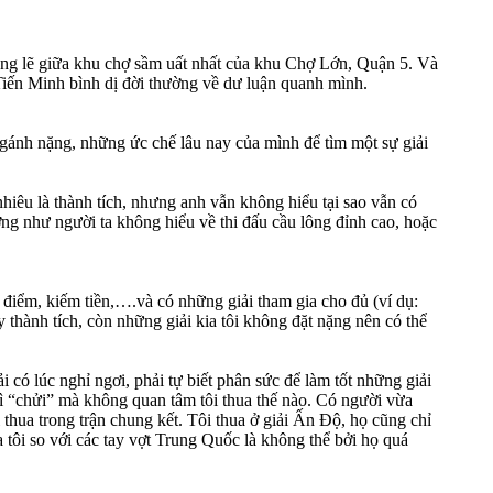
ặng lẽ giữa khu chợ sầm uất nhất của khu Chợ Lớn, Quận 5. Và
Tiến Minh bình dị đời thường về dư luận quanh mình.
t gánh nặng, những ức chế lâu nay của mình để tìm một sự giải
iêu là thành tích, nhưng anh vẫn không hiểu tại sao vẫn có
ường như người ta không hiểu về thi đấu cầu lông đỉnh cao, hoặc
m điểm, kiếm tiền,….và có những giải tham gia cho đủ (ví dụ:
 thành tích, còn những giải kia tôi không đặt nặng nên có thể
 có lúc nghỉ ngơi, phải tự biết phân sức để làm tốt những giải
 thì “chửi” mà không quan tâm tôi thua thế nào. Có người vừa
 thua trong trận chung kết. Tôi thua ở giải Ấn Độ, họ cũng chỉ
a tôi so với các tay vợt Trung Quốc là không thể bởi họ quá