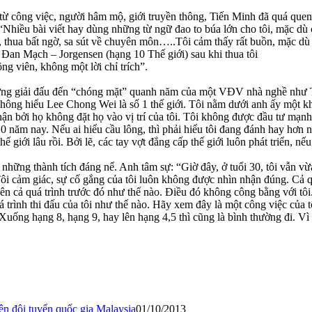
 từ công việc, người hâm mộ, giới truyền thông, Tiến Minh đã quá quen
“Nhiều bài viết hay dùng những từ ngữ đao to búa lớn cho tôi, mặc dù
thua bất ngờ, sa sút về chuyên môn…..Tôi cảm thấy rất buồn, mặc dù cá
 Đan Mạch – Jorgensen (hạng 10 Thế giới) sau khi thua tôi
g viên, không một lời chỉ trích”.
ững giải đấu đến “chóng mặt” quanh năm của một VĐV nhà nghề như Ti
hông hiểu Lee Chong Wei là số 1 thế giới. Tôi nằm dưới anh ấy một khoả
ận bởi họ không đặt họ vào vị trí của tôi. Tôi không được đầu tư mạn
năm nay. Nếu ai hiểu cầu lông, thì phải hiểu tôi đang đánh hay hơn ngà
 giới lâu rồi. Bởi lẽ, các tay vợt đẳng cấp thế giới luôn phát triển, nếu
những thành tích đáng nể. Anh tâm sự: “Giờ đây, ở tuổi 30, tôi vẫn 
cảm giác, sự cố gắng của tôi luôn không được nhìn nhận đúng. Cả quá 
quên cả quá trình trước đó như thế nào. Điều đó không công bằng với tôi
 trình thi đấu của tôi như thế nào. Hãy xem đây là một công việc của tô
uống hạng 8, hạng 9, hay lên hạng 4,5 thì cũng là bình thường đi. Vì c
ên đội tuyển quốc gia Malaysia
01/10/2013