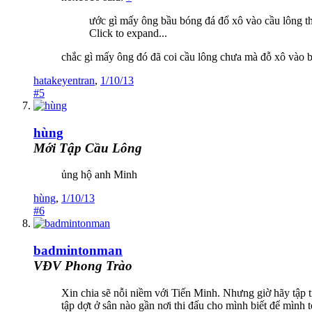
ước gì mấy ông bầu bóng đá đổ xô vào cầu lông thì
Click to expand...
chắc gì mấy ông đó đã coi cầu lông chưa mà đỗ xô vào b
hatakeyentran
,
1/10/13
#5
hùng
Mới Tập Cầu Lông
ủng hộ anh Minh
hùng
,
1/10/13
#6
badmintonman
VĐV Phong Trào
Xin chia sẽ nỗi niềm với Tiến Minh. Nhưng giờ hãy tập 
tập dợt ở sân nào gần nơi thi đấu cho mình biết để mình t