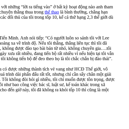
 với những “lời ra tiếng vào” ở bất kỳ hoạt động nào anh tham
 chuyện thắng thua trong
thể thao
là bình thường, chẳng hạn
c đối thủ của tôi trong tốp 10, kể cả thứ hạng 2,3 thế giới dù
ến Minh. Anh nói tiếp: “Có người luôn so sánh tôi với Lee
ng xa về trình độ. Nếu tôi thắng, thắng liên tục thì tôi đã
h, không được đào tạo bài bản từ nhỏ, không chuyên gia….tôi
y xưa rất nhiều, đang tiến bộ rất nhiều vì nếu hiện tại tôi vẫn
 tôi không tiến bộ để đeo theo họ là tôi chắc chắn bị đào thải”.
vừa có được những thành tích vẻ vang như HCĐ Thế giới, vô
trình dài phấn đấu rất tốt, nhưng chỉ cần sẩy chân một giải
. Tôi không đòi hỏi gì nhiều, tôi chỉ muốn được tôn trọng, được
i như bao công việc bác sĩ, luật sư, kế toán khác trong xã
ho đến giờ này, tôi đã không ra khỏi tốp 10 thì cũng là một