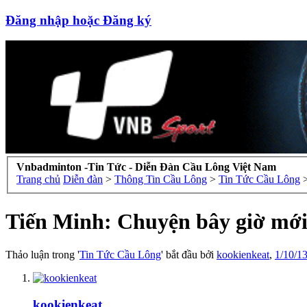
Đăng nhập hoặc Đăng ký
Vnbadminton -Tin Tức - Diễn Đàn Cầu Lông Việt Nam
Trang chủ
Diễn đàn
>
Thông Tin Cầu Lông
>
Tin Tức Cầu Lông
Tiến Minh: Chuyện bây giờ mới
Thảo luận trong '
Tin Tức Cầu Lông
' bắt đầu bởi
kookienkeat
,
1/10/1
kookienkeat