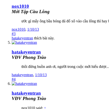
nox1010
Mới Tập Cầu Lông
ước gì mấy ông bầu bóng đá đổ xô vào cầu lông thì hay b
nox1010
,
1/10/13
#3
hatakeyentran
thích bài này.
hatakeyentran
VĐV Phong Trào
thôi đừng buồn anh ơi, người trong cuộc mới hiểu được..
hatakeyentran
,
1/10/13
#4
hatakeyentran
VĐV Phong Trào
nox1010 said:
↑