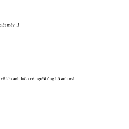
iết mấy...!
.cố lên anh luôn có người ủng hộ anh mà...