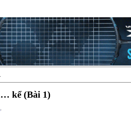
>
… kể (Bài 1)
3
.