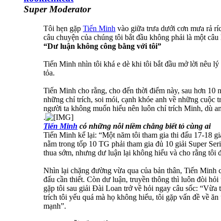
Super Moderator
Tôi hẹn gặp
Tiến Minh
vào giữa trưa dưới cơn mưa rả rí
câu chuyện của chúng tôi bắt đầu không phải là một câu
“Dư luận không công bằng với tôi”
Tiến Minh nhìn tôi khá e dè khi tôi bắt đầu mở lời nêu 
tỏa.
Tiến Minh cho rằng, cho đến thời điểm này, sau hơn 10 
những chỉ trích, soi mói, cạnh khóe anh về những cuộc tr
người ta không muốn hiểu nên luôn chỉ trích Minh, dù an
.
Tiến Minh
có những nỗi niềm chẳng biết tỏ cùng ai
Tiến Minh kể lại: “Một năm tôi tham gia thi đấu 17-18 gi
nằm trong tốp 10 TG phải tham gia đủ 10 giải Super Serie
thua sớm, nhưng dư luận lại không hiểu và cho rằng tôi đa
Nhìn lại chặng đường vừa qua của bản thân, Tiến Minh có 
đấu cần thiết. Còn dư luận, truyền thông thì luôn đòi hỏi
gặp tôi sau giải Đài Loan trở về hỏi ngay câu sốc: “Vừa 
trích tôi yếu quá mà họ không hiểu, tôi gặp vấn đề về ăn
mạnh”.