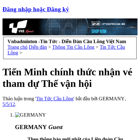
Đăng nhập hoặc Đăng ký
Vnbadminton -Tin Tức - Diễn Đàn Cầu Lông Việt Nam
Trang chủ
Diễn đàn
>
Thông Tin Cầu Lông
>
Tin Tức Cầu
Lông
>
Tiến Minh chính thức nhận vé
tham dự Thế vận hội
Thảo luận trong '
Tin Tức Cầu Lông
' bắt đầu bởi
GERMANY
,
5/5/12
.
GERMANY
Guest
Theo thông báo mới nhất của Liên đoàn Cầu