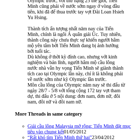
Olympic trước, với thứ hạng 25 thế giới, Tiến
Minh cũng phải về nước sớm ngay ở vòng đầu
tiên, khi đã để thua trước tay vợt Đài Loan Hsieh
Yu Hsing.
Thành tích ấn tượng nhất năm nay của Tiến
Minh, chính là ngôi Á quân giải Úc. Tuy nhiên,
thành công này chưa thực sự khiến người hâm
mộ yên tâm bởi Tiến Minh đang bị ảnh hưởng
bởi tuổi tác.
Dù không ở thời kỳ đỉnh cao, nhưng với kinh
nghiệm và bản lĩnh, người hâm mộ cầu lông
nước nhà vẫn hy vọng Tiến Minh sẽ giành thành
tích cao tại Olympic lần này, chí ít là không phải
về nước sớm như kỳ Olympic lần trước.
Môn cầu lông của Olympic năm nay sẽ thi đấu từ
ngày 28/7 - 5/8 với tổng cộng 172 tay vợt tham
dự, thi đấu ở 5 nội dung: đơn nam, đơn nữ, đôi
nam, đôi nữ và đôi nam nữ.
More Threads in same category
Giải cầu lông Malaysia mở rộng: Tiến Minh đặt mục
tiêu vào chung kết
01/05/2012
“Rất khó tìm Tiến Minh thứ hai”
23/04/2012