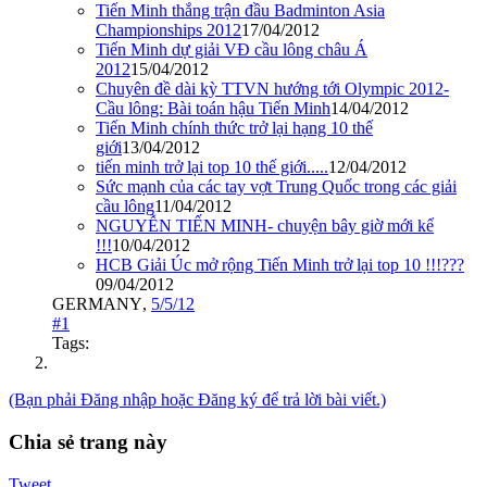
Tiến Minh thắng trận đầu Badminton Asia
Championships 2012
17/04/2012
Tiến Minh dự giải VĐ cầu lông châu Á
2012
15/04/2012
Chuyên đề dài kỳ TTVN hướng tới Olympic 2012-
Cầu lông: Bài toán hậu Tiến Minh
14/04/2012
Tiến Minh chính thức trở lại hạng 10 thế
giới
13/04/2012
tiến minh trở lại top 10 thế giới.....
12/04/2012
Sức mạnh của các tay vợt Trung Quốc trong các giải
cầu lông
11/04/2012
NGUYỄN TIẾN MINH- chuyện bây giờ mới kể
!!!
10/04/2012
HCB Giải Úc mở rộng Tiến Minh trở lại top 10 !!!???
09/04/2012
GERMANY
,
5/5/12
#1
Tags:
(Bạn phải Đăng nhập hoặc Đăng ký để trả lời bài viết.)
Chia sẻ trang này
Tweet