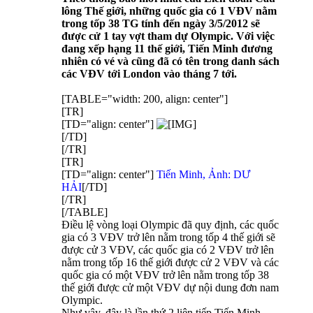
lông Thế giới, những quốc gia có 1 VĐV nằm
trong tốp 38 TG tính đến ngày 3/5/2012 sẽ
được cử 1 tay vợt tham dự Olympic. Với việc
đang xếp hạng 11 thế giới, Tiến Minh đương
nhiên có vé và cũng đã có tên trong danh sách
các VĐV tới London vào tháng 7 tới.
[TABLE="width: 200, align: center"]
[TR]
[TD="align: center"]
[/TD]
[/TR]
[TR]
[TD="align: center"]
Tiến Minh, Ảnh: DƯ
HẢI
[/TD]
[/TR]
[/TABLE]
Điều lệ vòng loại Olympic đã quy định, các quốc
gia có 3 VĐV trở lên nằm trong tốp 4 thế giới sẽ
được cử 3 VĐV, các quốc gia có 2 VĐV trở lên
nằm trong tốp 16 thế giới được cử 2 VĐV và các
quốc gia có một VĐV trở lên nằm trong tốp 38
thế giới được cử một VĐV dự nội dung đơn nam
Olympic.
Như vậy, đây là lần thứ 2 liên tiếp Tiến Minh