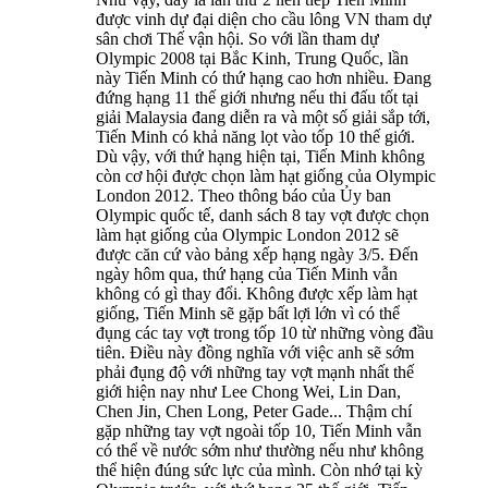
được vinh dự đại diện cho cầu lông VN tham dự
sân chơi Thế vận hội. So với lần tham dự
Olympic 2008 tại Bắc Kinh, Trung Quốc, lần
này Tiến Minh có thứ hạng cao hơn nhiều. Đang
đứng hạng 11 thế giới nhưng nếu thi đấu tốt tại
giải Malaysia đang diễn ra và một số giải sắp tới,
Tiến Minh có khả năng lọt vào tốp 10 thế giới.
Dù vậy, với thứ hạng hiện tại, Tiến Minh không
còn cơ hội được chọn làm hạt giống của Olympic
London 2012. Theo thông báo của Ủy ban
Olympic quốc tế, danh sách 8 tay vợt được chọn
làm hạt giống của Olympic London 2012 sẽ
được căn cứ vào bảng xếp hạng ngày 3/5. Đến
ngày hôm qua, thứ hạng của Tiến Minh vẫn
không có gì thay đổi. Không được xếp làm hạt
giống, Tiến Minh sẽ gặp bất lợi lớn vì có thể
đụng các tay vợt trong tốp 10 từ những vòng đầu
tiên. Điều này đồng nghĩa với việc anh sẽ sớm
phải đụng độ với những tay vợt mạnh nhất thế
giới hiện nay như Lee Chong Wei, Lin Dan,
Chen Jin, Chen Long, Peter Gade... Thậm chí
gặp những tay vợt ngoài tốp 10, Tiến Minh vẫn
có thể về nước sớm như thường nếu như không
thể hiện đúng sức lực của mình. Còn nhớ tại kỳ