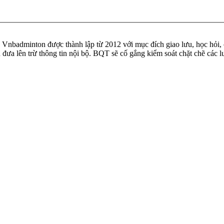
badminton được thành lập từ 2012 với mục đích giao lưu, học hỏi, ch
n đưa lên trừ thông tin nội bộ. BQT sẽ cố gắng kiểm soát chặt chẽ các