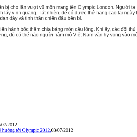
uẩn bị cho lần vượt vũ môn mang tên Olympic London. Người ta h
h lấy vinh quang. Tất nhiên, để có được thứ hạng cao tại ngày
dạn dày và tinh thần chiến đấu bền bỉ.
tiến hành bốc thăm chia bảng môn cầu lông. Khi ấy, các đối thủ
Nhưng, dù có thế nào người hâm mộ Việt Nam vẫn hy vọng vào m
/07/2012
ể hướng tới Olympic 2012.
03/07/2012