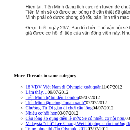
Hiện tại, Tiến Minh đang tích cực rèn luyện để ch
Tiến Minh sẽ có được sự bùng nổ cần thiết để giàn
Minh phải có được phong độ tốt, bản lĩnh trận mạc 
Được biết, ngày 23/7, Ban tổ chức Thế vận hội sẽ 
giá được cơ hội đi tiếp của vận động viên này. 
More Threads in same category
18 VĐV Việt Nam đi Olympic xuất quân
11/07/2012
Lắm thầy…
09/07/2012
Tiến Minh tự tin đến London
09/07/2012
Tiến Minh tập cùng “quân xanh”
07/07/2012
Chương Tử Di giản dị chơi cầu lông
04/07/2012
Nhiều cơ hội hơn
03/07/2012
Cầu lông áp dụng điều lệ mới: Sẽ có nhiều cơ hội hơn.
03
Malaysia "chờ" Lee Chong Wei hồi phục chấn thương đ
Trang phục thi đấu Olympic 2012
03/07/2012