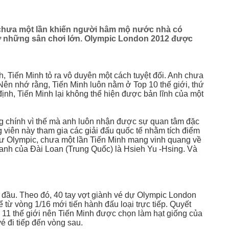
 chưa một lần khiến người hâm mộ nước nhà có
 ở những sân chơi lớn. Olympic London 2012 được
, Tiến Minh tỏ ra vô duyên một cách tuyệt đối. Anh chưa
ên nhớ rằng, Tiến Minh luôn nằm ở Top 10 thế giới, thứ
nh, Tiến Minh lại không thể hiện được bản lĩnh của một
ng chính vì thế mà anh luôn nhận được sự quan tâm đặc
g viên này tham gia các giải đấu quốc tế nhằm tích điểm
như Olympic, chưa một lần Tiến Minh mang vinh quang về
 danh của Đài Loan (Trung Quốc) là Hsieh Yu -Hsing. Và
 đầu. Theo đó, 40 tay vợt giành vé dự Olympic London
 từ vòng 1/16 mới tiến hành đấu loại trực tiếp. Quyết
g 11 thế giới nên Tiến Minh được chọn làm hạt giống của
é đi tiếp đến vòng sau.