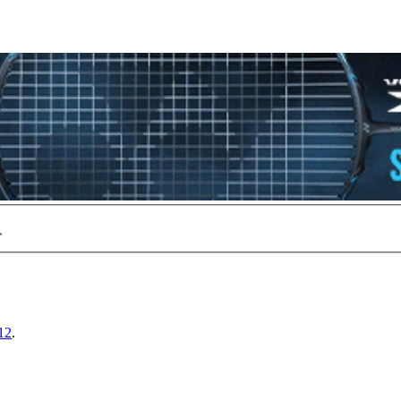
>
12
.