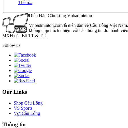
Thêm...
Diễn Đàn Cầu Lông Vnbadminton
Vnbadminton.com là diễn đàn về Cầu Lông Việt Nam. Vn
không chịu trách nhiệm với các thông tin do thành viê
MXH của Bộ TT & TT.
Follow us
Our Links
Shop Cầu Lông
VS Sports
Vợt Cầu Lông
Thông tin