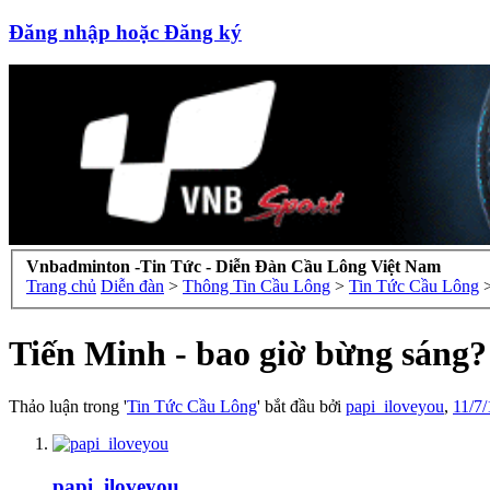
Đăng nhập hoặc Đăng ký
Vnbadminton -Tin Tức - Diễn Đàn Cầu Lông Việt Nam
Trang chủ
Diễn đàn
>
Thông Tin Cầu Lông
>
Tin Tức Cầu Lông
Tiến Minh - bao giờ bừng sáng?
Thảo luận trong '
Tin Tức Cầu Lông
' bắt đầu bởi
papi_iloveyou
,
11/7/
papi_iloveyou