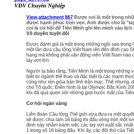
VĐV Chuyên Nghiệp
View attachment 867
Được coi là một trong nhữ
được hạnh phúc trọn vẹn. Anh được cho là "ta
coi là cơ hội để Tiến Minh ghi tên mình vào lịch
Vô duyên tuyệt đối
Được đánh giá là một trong những ngôi sao trong l
một lần đưa cầu lông Việt Nam lên đến đỉnh cao S
hạng mà không phải vận động viên Việt Nam nào cũ
tay vợt lớn.
Người ta bảo rằng, Tiến Minh là một trong những 
biệt từ ngành thể thao và đặc biệt là các mạnh th
cũng như rèn giũa bản lĩnh trận mạc. Thế nhưng, 
cho Tổ quốc. Điển hình là tại Olympic Bắc Kinh 200
khi đã quá quen với những giọt nước mắt của Tiến 
Cơ hội ngàn vàng
Liên đoàn Cầu lông Thế giới vừa đưa ra một quyết
sẽ được chia làm 16 bảng thi đấu vòng tròn một lượ
định này nhằm tránh việc các tay vợt xuất sắc nhấ
1 trong số 16 bảng đấu. Khi ấy, các đối thủ của T