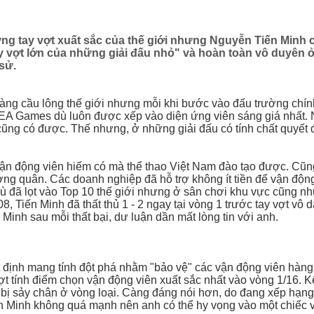
ng tay vợt xuất sắc của thế giới nhưng Nguyễn Tiến Minh
y vợt lớn của những giải đấu nhỏ" và hoàn toàn vô duyên
 sử.
àng cầu lông thế giới nhưng mỗi khi bước vào đấu trường chính
EA Games dù luôn được xếp vào diện ứng viên sáng giá nhất. N
ng có được. Thế nhưng, ở những giải đấu có tính chất quyết đị
vận động viên hiếm có mà thể thao Việt Nam đào tạo được. Cũ
ường quân. Các doanh nghiệp đã hỗ trợ không ít tiền để vận độn
dù đã lọt vào Top 10 thế giới nhưng ở sân chơi khu vực cũng 
8, Tiến Minh đã thất thủ 1 - 2 ngay tại vòng 1 trước tay vợt vô
Minh sau mỗi thất bại, dư luận dần mất lòng tin với anh.
 định mang tính đột phá nhằm "bảo vệ" các vận động viên hàng
t tính điểm chọn vận động viên xuất sắc nhất vào vòng 1/16. Kể
t bị sảy chân ở vòng loại. Càng đáng nói hơn, do đang xếp hạn
iến Minh không quá mạnh nên anh có thể hy vọng vào một chiếc v