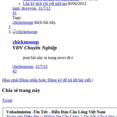
Lập kỳ tích chỉ với một tay
30/06/2012
papi_iloveyou
,
11/7/12
#1
Tags:
chickensoup
thích bài này.
chickensoup
VĐV Chuyên Nghiệp
post bài này ra trang news đi e
chickensoup
,
11/7/12
#2
(Bạn phải Đăng nhập hoặc Đăng ký để trả lời bài viết.)
Chia sẻ trang này
Tweet
Vnbadminton -Tin Tức - Diễn Đàn Cầu Lông Việt Nam
Trang chủ
Diễn đàn
>
Thông Tin Cầu Lông
>
Tin Tức Cầu Lông