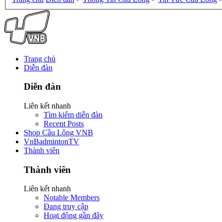
Trang chủ
Diễn đàn
Diễn đàn
Liên kết nhanh
Tìm kiếm diễn đàn
Recent Posts
Shop Cầu Lông VNB
VnBadmintonTV
Thành viên
Thành viên
Liên kết nhanh
Notable Members
Đang truy cập
Hoạt động gần đây