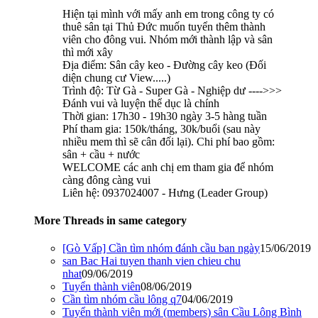
Hiện tại mình với mấy anh em trong công ty có
thuê sân tại Thủ Đức muốn tuyển thêm thành
viên cho đông vui. Nhóm mới thành lập và sân
thì mới xây
Địa điểm: Sân cây keo - Đường cây keo (Đối
diện chung cư View.....)
Trình độ: Từ Gà - Super Gà - Nghiệp dư ---->>>
Đánh vui và luyện thể dục là chính
Thời gian: 17h30 - 19h30 ngày 3-5 hàng tuần
Phí tham gia: 150k/tháng, 30k/buổi (sau này
nhiều mem thì sẽ cân đối lại). Chi phí bao gồm:
sân + cầu + nước
WELCOME các anh chị em tham gia để nhóm
càng đông càng vui
Liên hệ: 0937024007 - Hưng (Leader Group)
More Threads in same category
[Gò Vấp] Cần tìm nhóm đánh cầu ban ngày
15/06/2019
san Bac Hai tuyen thanh vien chieu chu
nhat
09/06/2019
Tuyển thành viên
08/06/2019
Cần tìm nhóm cầu lông q7
04/06/2019
Tuyển thành viên mới (members) sân Cầu Lông Bình