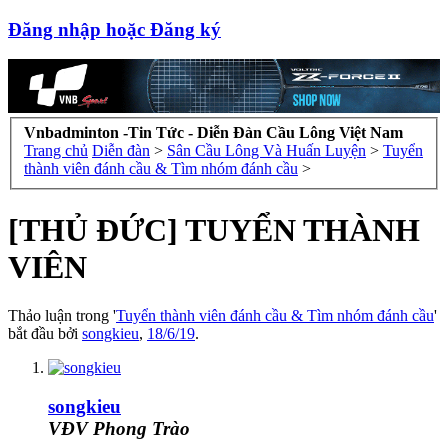
Đăng nhập hoặc Đăng ký
Vnbadminton -Tin Tức - Diễn Đàn Cầu Lông Việt Nam
Trang chủ
Diễn đàn
>
Sân Cầu Lông Và Huấn Luyện
>
Tuyển
thành viên đánh cầu & Tìm nhóm đánh cầu
>
[THỦ ĐỨC] TUYỂN THÀNH
VIÊN
Thảo luận trong '
Tuyển thành viên đánh cầu & Tìm nhóm đánh cầu
'
bắt đầu bởi
songkieu
,
18/6/19
.
songkieu
VĐV Phong Trào