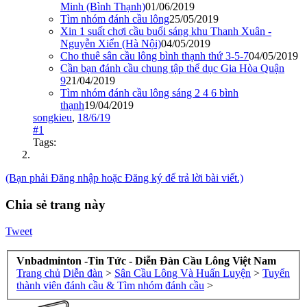
Minh (Bình Thạnh)
01/06/2019
Tìm nhóm đánh cầu lông
25/05/2019
Xin 1 suất chơi cầu buổi sáng khu Thanh Xuân -
Nguyễn Xiển (Hà Nội)
04/05/2019
Cho thuê sân cầu lông bình thạnh thứ 3-5-7
04/05/2019
Cần bạn đánh cầu chung tập thể dục Gia Hòa Quận
9
21/04/2019
Tìm nhóm đánh cầu lông sáng 2 4 6 bình
thạnh
19/04/2019
songkieu
,
18/6/19
#1
Tags:
(Bạn phải Đăng nhập hoặc Đăng ký để trả lời bài viết.)
Chia sẻ trang này
Tweet
Vnbadminton -Tin Tức - Diễn Đàn Cầu Lông Việt Nam
Trang chủ
Diễn đàn
>
Sân Cầu Lông Và Huấn Luyện
>
Tuyển
thành viên đánh cầu & Tìm nhóm đánh cầu
>