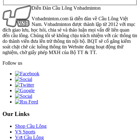
Diễn Đàn Cầu Lông Vnbadminton
Vnbadminton.com là diễn đàn về Cầu Lông Việt
Nam. Vnbadminton được thành lập từ 2012 với mục
đích giao lưu, học hỏi, chia sẻ và thảo luận mọi vấn đề liên quan
đến cầu lông. Chúng tôi sẽ không chịu trách nhiệm với các thông tin
do thành viên đưa lên trừ thông tin nội bộ. BQT sẽ cố gắng kiểm
soát chặt chẽ các luồng thông tin Website đang hoạt động thử
nghiệm, chờ giấy phép MXH của Bộ TT & TT.
Follow us
Our Links
Shop Cầu Lông
VS Sports
Vợt Cầu Lông