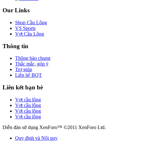
Our Links
Shop Cầu Lông
VS Sports
Vợt Cầu Lông
Thông tin
Thông báo chung
Thắc mắc, góp ý
Trợ giúp
Liên hệ BQT
Liên kết bạn bè
Vợt cầu lông
Vợt cầu lông
Vợt cầu lông
Vợt cầu lông
Diễn đàn sử dụng XenForo™ ©2011 XenForo Ltd.
Quy định và Nội quy