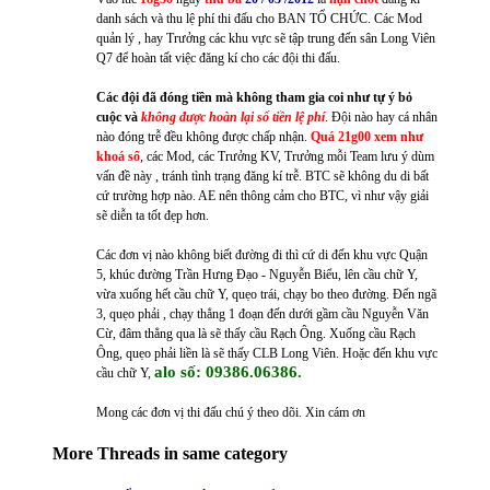
danh sách và thu lệ phí thi đấu cho BAN TỔ CHỨC. Các Mod
quản lý , hay Trưởng các khu vực sẽ tập trung đến sân Long Viên
Q7 để hoàn tất việc đăng kí cho các đội thi đấu.
Các đội đã đóng tiền mà không tham gia coi như tự ý bỏ
cuộc và
không được hoàn lại số tiền lệ phí
. Đội nào hay cá nhân
nào đóng trễ đều không được chấp nhận.
Quá 21g00 xem như
khoá sổ
, các Mod, các Trưởng KV, Trưởng mỗi Team lưu ý dùm
vấn đề này , tránh tình trạng đăng kí trễ. BTC sẽ không du di bất
cứ trường hợp nào. AE nên thông cảm cho BTC, vì như vậy giải
sẽ diễn ta tốt đẹp hơn.
Các đơn vị nào không biết đường đi thì cứ di đến khu vực Quận
5, khúc đường Trần Hưng Đạo - Nguyễn Biểu, lên cầu chữ Y,
vừa xuống hết cầu chữ Y, quẹo trái, chạy bo theo đường. Đến ngã
3, quẹo phải , chạy thẳng 1 đoạn đến dưới gầm cầu Nguyễn Văn
Cừ, đâm thẳng qua là sẽ thấy cầu Rạch Ông. Xuống cầu Rạch
Ông, quẹo phải liền là sẽ thấy CLB Long Viên. Hoặc đến khu vực
alo số: 09386.06386.
cầu chữ Y,
Mong các đơn vị thi đấu chú ý theo dõi. Xin cám ơn
More Threads in same category