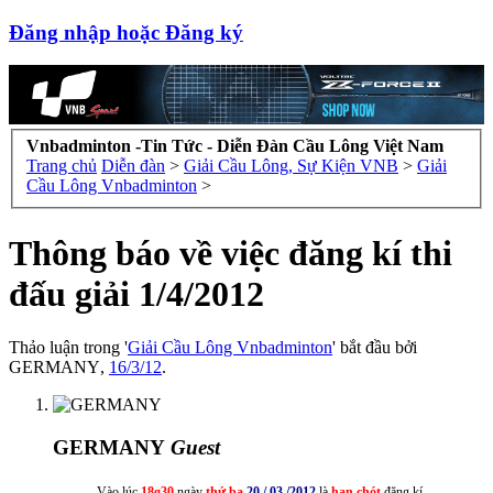
Đăng nhập hoặc Đăng ký
Vnbadminton -Tin Tức - Diễn Đàn Cầu Lông Việt Nam
Trang chủ
Diễn đàn
>
Giải Cầu Lông, Sự Kiện VNB
>
Giải
Cầu Lông Vnbadminton
>
Thông báo về việc đăng kí thi
đấu giải 1/4/2012
Thảo luận trong '
Giải Cầu Lông Vnbadminton
' bắt đầu bởi
GERMANY
,
16/3/12
.
GERMANY
Guest
Vào lúc
18g30
ngày
thứ ba
20 / 03 /2012
là
hạn chót
đăng kí