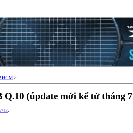
TP.HCM
>
Q.10 (úpdate mới kể từ tháng 7
7/12
.