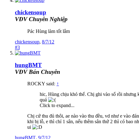
chickensoup
VĐV Chuyên Nghiệp
Pác Hùng làm tốt lắm
chickensoup
,
8/7/12
#3
hungBMT
VĐV Bán Chuyên
ROCKY said:
↑
hic, Hùng chịu khó thế. Chị ghi vào sổ rồi nhưng 
quá
Click to expand...
Chị cứ thu đủ thôi, ae nào vào thu đều, vd như e vào đán
khi bị lỗ, e thì chỉ 1 sân, nếu thêm sân thứ 2 thì có bao 
ui
hungBMT
,
9/7/12