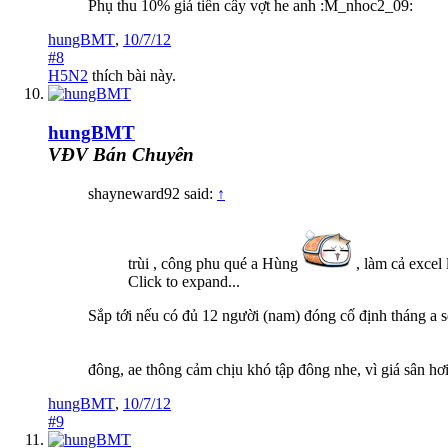
Phụ thu 10% giá tiền cây vợt he anh :M_nhoc2_09:
hungBMT
,
10/7/12
#8
H5N2
thích bài này.
hungBMT
VĐV Bán Chuyên
shayneward92 said:
↑
trùi , công phu qué a Hùng
, làm cả excel 
Click to expand...
Sắp tới nếu có đủ 12 người (nam) đóng cố định tháng a sẽ
đông, ae thông cảm chịu khó tập đông nhe, vì giá sân hơi 
hungBMT
,
10/7/12
#9