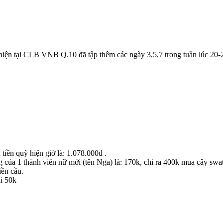
i, hiện tại CLB VNB Q.10 đã tập thêm các ngày 3,5,7 trong tuần lúc 20-2
iền quỹ hiện giờ là: 1.078.000đ .
 của 1 thành viên nữ mới (tên Nga) là: 170k, chi ra 400k mua cây swa
iền cầu.
ại 50k