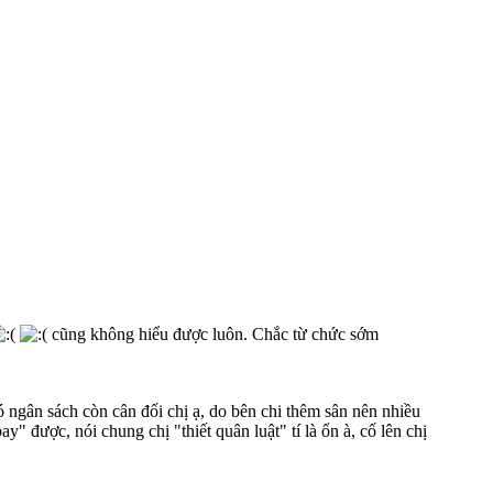
cũng không hiểu được luôn. Chắc từ chức sớm
ó ngân sách còn cân đối chị ạ, do bên chi thêm sân nên nhiều
ay" được, nói chung chị "thiết quân luật" tí là ổn à, cố lên chị