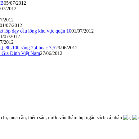
NB
05/07/2012
/07/2012
07/2012
01/07/2012
lớp dạy cầu lông khu vực quận 10
01/07/2012
1/07/2012
07/2012
), 8h-10h sáng 2,4 hoạc 3,5
29/06/2012
 Gia Đình Việt Nam
27/06/2012
u chi, mua cầu, thêm sân, nước vẫn thâm hụt ngân sách cá nhân