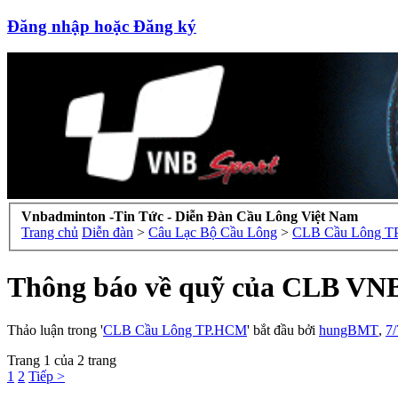
Đăng nhập hoặc Đăng ký
Vnbadminton -Tin Tức - Diễn Đàn Cầu Lông Việt Nam
Trang chủ
Diễn đàn
>
Câu Lạc Bộ Cầu Lông
>
CLB Cầu Lông 
Thông báo về quỹ của CLB VNB 
Thảo luận trong '
CLB Cầu Lông TP.HCM
' bắt đầu bởi
hungBMT
,
7/
Trang 1 của 2 trang
1
2
Tiếp >