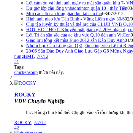
Lời cảm ơn và hình ảnh ngày ra mắt sân quân khu 7- V
Dự giờ lớp cầu lông vnbadminton quận 10 - thầy Tiên
03
Moi cac clb cau long giao luu tai can tho
03/07/2012
Hình ảnh giao lưu Tân Bình - Vũng Liêm ngày 30/6
02/
Clip tập luyện kỹ thuật và thể lực của CLUB VNB Q.10
HOT HOT HOT- Khuyến mãi giảm giá 20% nhận dịp mở 
Lời Tri ân sâu sắc của ae khu vực Q.10 đến anh VitCon
0
Giao lưu tổng kết mùa Euro 2012 sân Đào Duy Anh
01/
Nhóm học Cầu Lông sân Q3( gần công viên Lê thị Riêng
28/06 Sân Đào Duy Anh Giao Lưu Gặp Gỡ Mừng Ngày
hungBMT
,
7/7/12
#1
Tags:
chickensoup
thích bài này.
ROCKY
VĐV Chuyên Nghiệp
hic, Hùng chịu khó thế. Chị ghi vào sổ rồi nhưng khi th
ROCKY
,
7/7/12
#2