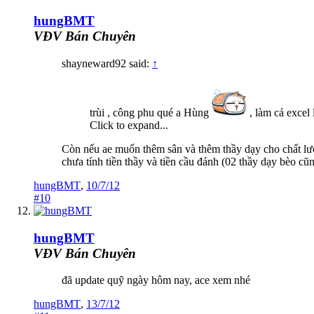
hungBMT
VĐV Bán Chuyên
shayneward92 said:
↑
trùi , công phu qué a Hùng
, làm cả excel 
Click to expand...
Còn nếu ae muốn thêm sân và thêm thầy dạy cho chất lượng
chưa tính tiền thầy và tiền cầu đánh (02 thầy dạy bèo cũ
hungBMT
,
10/7/12
#10
hungBMT
VĐV Bán Chuyên
đã update quỹ ngày hôm nay, ace xem nhé
hungBMT
,
13/7/12