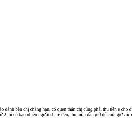
ào đánh bên chị chẳng hạn, có quen thân chị cũng phải thu tiền e cho đ
thứ 2 thì có bao nhiêu người share đều, thu luôn đầu giờ để cuối giờ cá