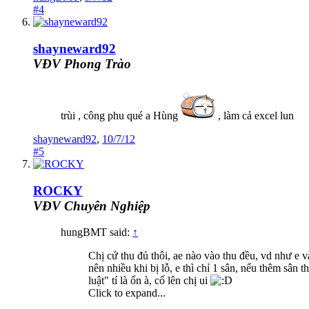
#4
shayneward92
VĐV Phong Trào
trùi , công phu qué a Hùng
, làm cả excel lun
shayneward92
,
10/7/12
#5
ROCKY
VĐV Chuyên Nghiệp
hungBMT said:
↑
Chị cứ thu đủ thôi, ae nào vào thu đều, vd như e v
nên nhiều khi bị lỗ, e thì chỉ 1 sân, nếu thêm sân 
luật" tí là ổn à, cố lên chị ui
Click to expand...