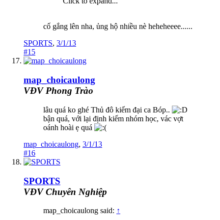
Click to expand...
cố gắng lên nha, ủng hộ nhiều nè heheheeee......
SPORTS
,
3/1/13
#15
map_choicaulong
VĐV Phong Trào
lâu quá ko ghé Thủ đô kiếm đại ca Bóp..
bận quá, với lại định kiếm nhóm học, vác vợt
oánh hoài ẹ quá
map_choicaulong
,
3/1/13
#16
SPORTS
VĐV Chuyên Nghiệp
map_choicaulong said:
↑