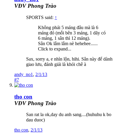
VĐV Phong Trào
SPORTS said:
↑
Không phải 5 máng đâu mà là 6
máng đó (mỗi bên 3 máng, 1 dãy có
6 máng, 1 sân thì 12 máng).
Sân Ok lắm lắm nè hehehee......
Click to expand...
Sax, sorry a, e nhìn lộn, hihi. Sân này để dành
giao lưu, đánh giải là khỏi chê à
andy_no1
,
2/1/13
#7
tho con
VĐV Phong Trào
San rat la ok,day du anh sang....(huhuhu k bo
dau duoc)
tho con
,
2/1/13