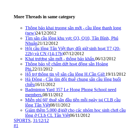
More Threads in same category
Thông báo khai truong sân mới - cầu lông thanh long
(new)
24/12/2012
Tìm sân cầu lông khu vực Q3, Q10, Tân Bình, Phú
Nhuận
21/12/2012
Hội cầu lông Tân Việt thay đổi giờ sinh hoạt T7 (20-
22h) và CN (14-17h)
07/12/2012
Khai trương sân mới - thông báo khẩn.
06/12/2012
Thông báo về chấm dứt hoạt động sân Hoàng
Phi.
22/11/2012
Hỗ trợ thông tin về sân cầu lông H.Cần Giờ.
19/11/2012
Hà Đông - Cần tìm đội thuê chung sân cầu lông buổi
chiều
16/11/2012
Badminton Yard 357 Le Hong Phong School need
members.
08/11/2012
Miễn phí 60' thuê sân đầu tiên mỗi ngày tại CLB cầu
lông Tân Việt
08/11/2012
Giảm thêm 5.000 đ/giờ cho các nhóm học sinh chơi cầu
lông ở CLb CL Tân Việt
06/11/2012
SPORTS
,
31/12/12
#1