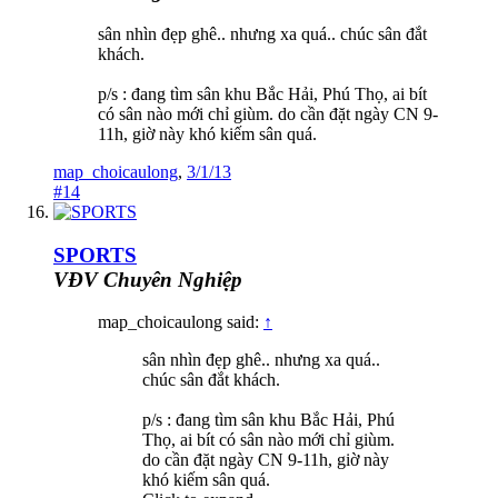
sân nhìn đẹp ghê.. nhưng xa quá.. chúc sân đắt
khách.
p/s : đang tìm sân khu Bắc Hải, Phú Thọ, ai bít
có sân nào mới chỉ giùm. do cần đặt ngày CN 9-
11h, giờ này khó kiếm sân quá.
map_choicaulong
,
3/1/13
#14
SPORTS
VĐV Chuyên Nghiệp
map_choicaulong said:
↑
sân nhìn đẹp ghê.. nhưng xa quá..
chúc sân đắt khách.
p/s : đang tìm sân khu Bắc Hải, Phú
Thọ, ai bít có sân nào mới chỉ giùm.
do cần đặt ngày CN 9-11h, giờ này
khó kiếm sân quá.