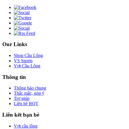
Our Links
Shop Cầu Lông
VS Sports
Vợt Cầu Lông
Thông tin
Thông báo chung
Thắc mắc, góp ý
Trợ giúp
Liên hệ BQT
Liên kết bạn bè
Vợt cầu lông