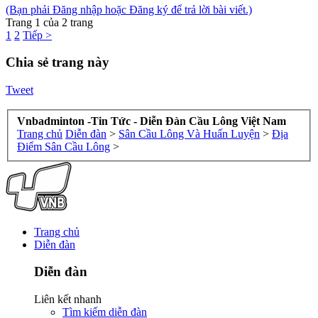
(Bạn phải Đăng nhập hoặc Đăng ký để trả lời bài viết.)
Trang 1 của 2 trang
1
2
Tiếp >
Chia sẻ trang này
Tweet
Vnbadminton -Tin Tức - Diễn Đàn Cầu Lông Việt Nam
Trang chủ
Diễn đàn
>
Sân Cầu Lông Và Huấn Luyện
>
Địa
Điểm Sân Cầu Lông
>
Trang chủ
Diễn đàn
Diễn đàn
Liên kết nhanh
Tìm kiếm diễn đàn