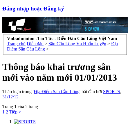
Đăng nhập hoặc Đăng ký
Vnbadminton -Tin Tức - Diễn Đàn Cầu Lông Việt Nam
Trang chủ
Diễn đàn
>
Sân Cầu Lông Và Huấn Luyện
>
Địa
Điểm Sân Cầu Lông
>
Thông báo khai trương sân
mới vào năm mới 01/01/2013
Thảo luận trong '
Địa Điểm Sân Cầu Lông
' bắt đầu bởi
SPORTS
,
31/12/12
.
Trang 1 của 2 trang
1
2
Tiếp >