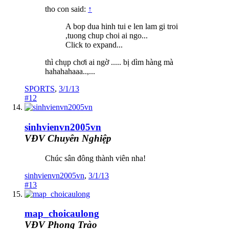
tho con said:
↑
A bop dua hinh tui e len lam gi troi
,tuong chup choi ai ngo...
Click to expand...
thì chụp chơi ai ngờ ..... bị dìm hàng mà
hahahahaaa..,...
SPORTS
,
3/1/13
#12
sinhvienvn2005vn
VĐV Chuyên Nghiệp
Chúc sân đông thành viên nha!
sinhvienvn2005vn
,
3/1/13
#13
map_choicaulong
VĐV Phong Trào