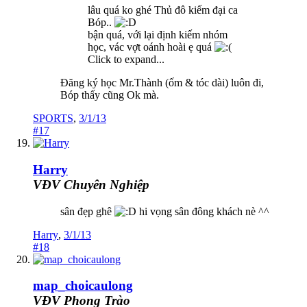
lâu quá ko ghé Thủ đô kiếm đại ca
Bóp..
bận quá, với lại định kiếm nhóm
học, vác vợt oánh hoài ẹ quá
Click to expand...
Đăng ký học Mr.Thành (ốm & tóc dài) luôn đi,
Bóp thấy cũng Ok mà.
SPORTS
,
3/1/13
#17
Harry
VĐV Chuyên Nghiệp
sân đẹp ghê
hi vọng sân đông khách nè ^^
Harry
,
3/1/13
#18
map_choicaulong
VĐV Phong Trào