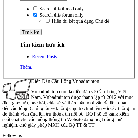
Search this thread only
Search this forum only
Hiển thị kết quả dạng Chủ đề
Tìm kiếm hữu ích
Recent Posts
Thêm...
Diễn Đàn Cầu Lông Vnbadminton
Vnbadminton.com là diễn đàn về Cầu Lông Việt
Nam. Vnbadminton được thành lập từ 2012 với mục
đích giao lưu, học hỏi, chia sẻ và thảo luận mọi vấn đề liên quan
đến cầu lông. Chúng tôi sẽ không chịu trách nhiệm với các thông tin
do thành viên đưa lên trừ thông tin nội bộ. BQT sẽ cố gắng kiểm
soát chặt chẽ các luồng thông tin Website đang hoạt động thử
nghiệm, chờ giấy phép MXH của Bộ TT & TT.
Follow us