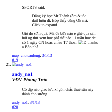
SPORTS said:
↑
Đăng ký học Mr.Thành (ốm & tóc
dài) luôn đi, Bóp thấy cũng Ok mà.
Click to expand...
Giờ đó sớm quá. Mà để bữa nào e ghé qua sân,
hỏi og thử xem hoc phí thế nào.. 1 tuần học dc
có 1 ngày CN hoac chiều T7 thoai.
thanks
a Bóp nhá..
map_choicaulong
,
3/1/13
#19
andy_no1
VĐV Phong Trào
Có dịp nào giao lưu xì gòn chắc thuê sân này
đánh cho sướng
andy_no1
,
3/1/13
#20