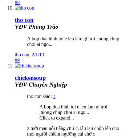
#8
tho con
VĐV Phong Trào
A bop dua hinh tui e len lam gi troi ,tuong chup
choi ai ngo...
tho con
,
2/1/13
#9
chickensoup
VĐV Chuyên Nghiệp
tho con said:
↑
A bop dua hinh tui e len lam gi troi
,tuong chup choi ai ngo...
Click to expand...
z mới mau nổi tiếng chứ c, lâu lau chộp lên cho
mọi người chiêm ngưỡng cái chớ c