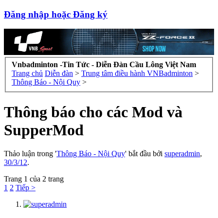
Đăng nhập hoặc Đăng ký
Vnbadminton -Tin Tức - Diễn Đàn Cầu Lông Việt Nam
Trang chủ
Diễn đàn
>
Trung tâm điều hành VNBadminton
>
Thông Báo - Nội Quy
>
Thông báo cho các Mod và
SupperMod
Thảo luận trong '
Thông Báo - Nội Quy
' bắt đầu bởi
superadmin
,
30/3/12
.
Trang 1 của 2 trang
1
2
Tiếp >