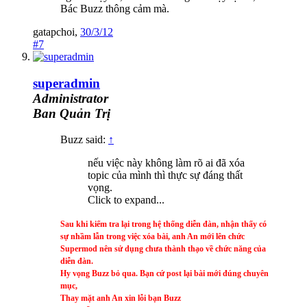
Bác Buzz thông cảm mà.
gatapchoi
,
30/3/12
#7
superadmin
Administrator
Ban Quản Trị
Buzz said:
↑
nếu việc này không làm rõ ai đã xóa
topic của mình thì thực sự đáng thất
vọng.
Click to expand...
Sau khi kiểm tra lại trong hệ thống diễn đàn, nhận thấy có
sự nhầm lẫn trong việc xóa bài, anh An mới lên chức
Supermod nên sử dụng chưa thành thạo về chức năng của
diễn đàn.
Hy vọng Buzz bỏ qua. Bạn cứ post lại bài mới đúng chuyên
mục,
Thay mặt anh An xin lỗi bạn Buzz