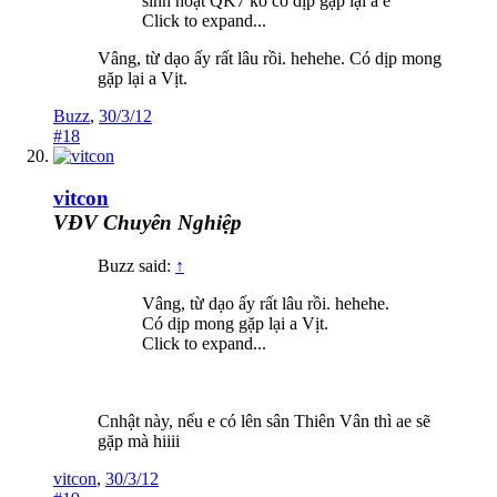
sinh hoạt QK7 ko có dịp gặp lại a e
Click to expand...
Vâng, từ dạo ấy rất lâu rồi. hehehe. Có dịp mong
gặp lại a Vịt.
Buzz
,
30/3/12
#18
vitcon
VĐV Chuyên Nghiệp
Buzz said:
↑
Vâng, từ dạo ấy rất lâu rồi. hehehe.
Có dịp mong gặp lại a Vịt.
Click to expand...
Cnhật này, nếu e có lên sân Thiên Vân thì ae sẽ
gặp mà hiiii
vitcon
,
30/3/12