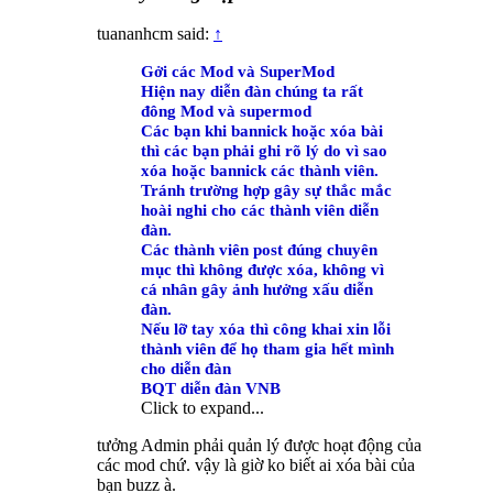
tuananhcm said:
↑
Gởi các Mod và SuperMod
Hiện nay diễn đàn chúng ta rất
đông Mod và supermod
Các bạn khi bannick hoặc xóa bài
thì các bạn phải ghi rõ lý do vì sao
xóa hoặc bannick các thành viên.
Tránh trường hợp gây sự thắc mắc
hoài nghi cho các thành viên diễn
đàn.
Các thành viên post đúng chuyên
mục thì không được xóa, không vì
cá nhân gây ảnh hưởng xấu diễn
đàn.
Nếu lỡ tay xóa thì công khai xin lỗi
thành viên để họ tham gia hết mình
cho diễn đàn
BQT diễn đàn VNB
Click to expand...
tưởng Admin phải quản lý được hoạt động của
các mod chứ. vậy là giờ ko biết ai xóa bài của
bạn buzz à.