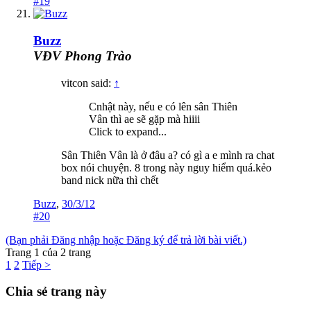
#19
Buzz
VĐV Phong Trào
vitcon said:
↑
Cnhật này, nếu e có lên sân Thiên
Vân thì ae sẽ gặp mà hiiii
Click to expand...
Sân Thiên Vân là ở đâu a? có gì a e mình ra chat
box nói chuyện. 8 trong này nguy hiểm quá.kẻo
band nick nữa thì chết
Buzz
,
30/3/12
#20
(Bạn phải Đăng nhập hoặc Đăng ký để trả lời bài viết.)
Trang 1 của 2 trang
1
2
Tiếp >
Chia sẻ trang này