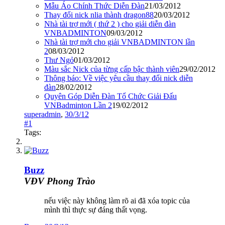
Mẫu Áo Chính Thức Diễn Đàn
21/03/2012
Thay đổi nick nlia thành dragon88
20/03/2012
Nhà tài trợ mới ( thứ 2 ) cho giải diễn đàn
VNBADMINTON
09/03/2012
Nhà tài trợ mới cho giải VNBADMINTON lần
2
08/03/2012
Thư Ngỏ
01/03/2012
Màu sắc Nick của từng cấp bậc thành viên
29/02/2012
Thông báo: Về việc yêu cầu thay đổi nick diễn
đàn
28/02/2012
Quyên Góp Diễn Đàn Tổ Chức Giải Đấu
VNBadminton Lần 2
19/02/2012
superadmin
,
30/3/12
#1
Tags:
Buzz
VĐV Phong Trào
nếu việc này không làm rõ ai đã xóa topic của
mình thì thực sự đáng thất vọng.