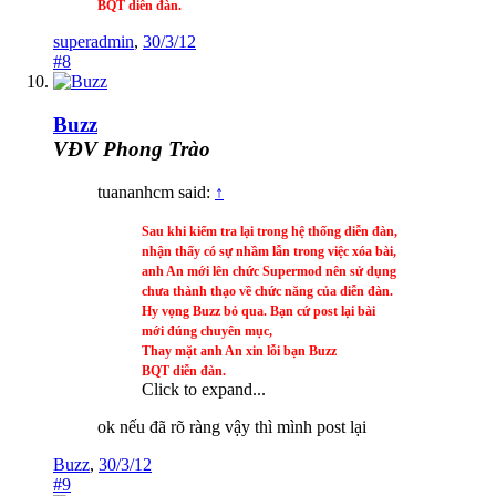
BQT diễn đàn.
superadmin
,
30/3/12
#8
Buzz
VĐV Phong Trào
tuananhcm said:
↑
Sau khi kiểm tra lại trong hệ thống diễn đàn,
nhận thấy có sự nhầm lẫn trong việc xóa bài,
anh An mới lên chức Supermod nên sử dụng
chưa thành thạo về chức năng của diễn đàn.
Hy vọng Buzz bỏ qua. Bạn cứ post lại bài
mới đúng chuyên mục,
Thay mặt anh An xin lỗi bạn Buzz
BQT diễn đàn.
Click to expand...
ok nếu đã rõ ràng vậy thì mình post lại
Buzz
,
30/3/12
#9