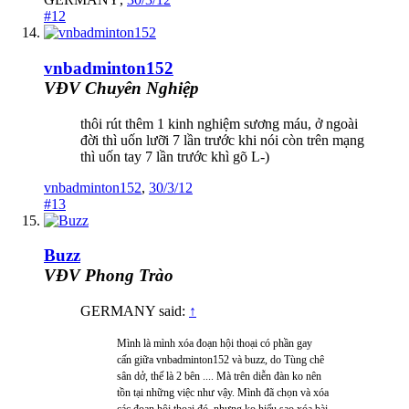
#12
vnbadminton152
VĐV Chuyên Nghiệp
thôi rút thêm 1 kinh nghiệm sương máu, ở ngoài
đời thì uốn lưỡi 7 lần trước khi nói còn trên mạng
thì uốn tay 7 lần trước khì gõ L-)
vnbadminton152
,
30/3/12
#13
Buzz
VĐV Phong Trào
GERMANY said:
↑
Mình là mình xóa đoạn hội thoại có phần gay
cấn giữa vnbadminton152 và buzz, do Tùng chê
sân dở, thế là 2 bên .... Mà trên diễn đàn ko nên
tồn tại những việc như vậy. Mình đã chọn và xóa
các đoạn hội thoại đó, nhưng ko hiểu sao xóa bài