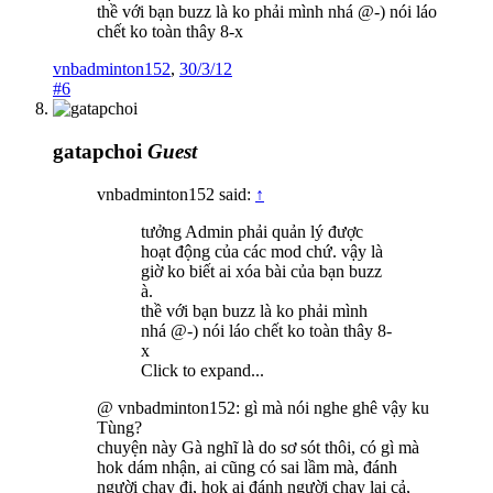
thề với bạn buzz là ko phải mình nhá @-) nói láo
chết ko toàn thây 8-x
vnbadminton152
,
30/3/12
#6
gatapchoi
Guest
vnbadminton152 said:
↑
tưởng Admin phải quản lý được
hoạt động của các mod chứ. vậy là
giờ ko biết ai xóa bài của bạn buzz
à.
thề với bạn buzz là ko phải mình
nhá @-) nói láo chết ko toàn thây 8-
x
Click to expand...
@ vnbadminton152: gì mà nói nghe ghê vậy ku
Tùng?
chuyện này Gà nghĩ là do sơ sót thôi, có gì mà
hok dám nhận, ai cũng có sai lầm mà, đánh
người chạy đi, hok ai đánh người chạy lại cả,