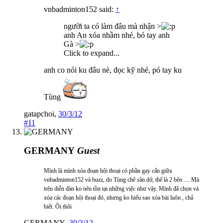
vnbadminton152 said:
↑
người ta có làm đâu mà nhận >
anh An xóa nhầm nhé, bó tay anh
Gà >
Click to expand...
anh co nói ku đâu nè, đọc kỹ nhé, pó tay ku
Tùng
gatapchoi
,
30/3/12
#11
GERMANY
Guest
Mình là mình xóa đoạn hội thoại có phần gay cấn giữa
vnbadminton152 và buzz, do Tùng chê sân dở, thế là 2 bên .... Mà
trên diễn đàn ko nên tồn tại những việc như vậy. Mình đã chọn và
xóa các đoạn hội thoại đó, nhưng ko hiểu sao xóa bài luôn , chả
biết. Ôi thôi
GERMANY
,
30/3/12