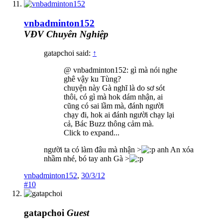
vnbadminton152
VĐV Chuyên Nghiệp
gatapchoi said:
↑
@ vnbadminton152: gì mà nói nghe
ghê vậy ku Tùng?
chuyện này Gà nghĩ là do sơ sót
thôi, có gì mà hok dám nhận, ai
cũng có sai lầm mà, đánh người
chạy đi, hok ai đánh người chạy lại
cả, Bác Buzz thông cảm mà.
Click to expand...
người ta có làm đâu mà nhận >
anh An xóa
nhầm nhé, bó tay anh Gà >
vnbadminton152
,
30/3/12
#10
gatapchoi
Guest