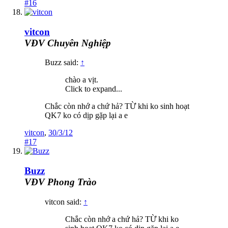
#16
vitcon
VĐV Chuyên Nghiệp
Buzz said:
↑
chào a vịt.
Click to expand...
Chắc còn nhớ a chứ hả? TỪ khi ko sinh hoạt
QK7 ko có dịp gặp lại a e
vitcon
,
30/3/12
#17
Buzz
VĐV Phong Trào
vitcon said:
↑
Chắc còn nhớ a chứ hả? TỪ khi ko