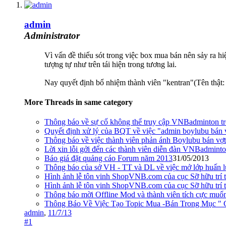
admin
Administrator
Vì vấn đề thiếu sót trong việc box mua bán nên sảy ra hiệ
tượng tự như trên tái hiện trong tương lai.
Nay quyết định bổ nhiệm thành viên "kentran"(Tên thật
More Threads in same category
Thông báo về sự cố không thể truy cập VNBadminton t
Quyết định xử lý của BQT về việc "admin boylubu bán
Thông báo về việc thành viên phản ánh Boylubu bán vợt 
Lời xin lỗi gởi đến các thành viên diễn đàn VNBadminton
Báo giá đặt quảng cáo Forum năm 2013
31/05/2013
Thông báo của sở VH - TT và DL về việc mở lớp huấn lu
Hình ảnh lễ tôn vinh ShopVNB.com của cục Sỡ hữu trí 
Hình ảnh lễ tôn vinh ShopVNB.com của cục Sỡ hữu trí 
Thông báo mời Offline Mod và thành viên tích cực mu
Thông Báo Về Việc Tạo Topic Mua -Bán Trong Mục "
admin
,
11/7/13
#1