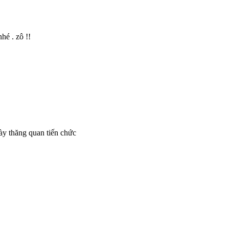
é . zô !!
ày thăng quan tiến chức