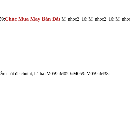
Chúc Mua May Bán Đắt
59:
:M_nhoc2_16::M_nhoc2_16::M_nho
kiếm chát đc chút ít, há há :M059::M059::M059::M059::M38: