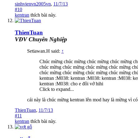
sinhvienvn2005vn
,
11/7/13
#10
kentran
thích bài này.
ThienTuan
VĐV Chuyên Nghiệp
Setiawan.H said:
↑
Chúc mừng chúc mừng chúc mừng chúc mừng ch
chúc mừng chúc mừng chúc mừng chúc mừng ch
chúc mừng chúc mừng chúc mừng chúc mừng ch
kentran :M038: kentran :M038: kentran :M038: ke
kentran :M038: cho e đôi vớ hihi
Click to expand...
cái này là chúc mừng kentran lên mod hay là mừng vì có 
ThienTuan
,
11/7/13
#11
kentran
thích bài này.