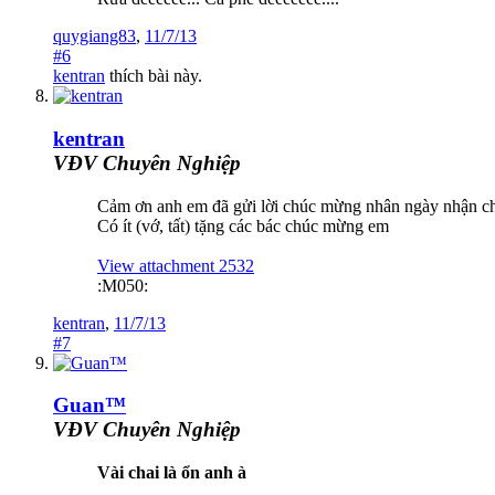
quygiang83
,
11/7/13
#6
kentran
thích bài này.
kentran
VĐV Chuyên Nghiệp
Cảm ơn anh em đã gửi lời chúc mừng nhân ngày nhận c
Có ít (vớ, tất) tặng các bác chúc mừng em
View attachment 2532
:M050:
kentran
,
11/7/13
#7
Guan™
VĐV Chuyên Nghiệp
Vài chai là ổn anh à