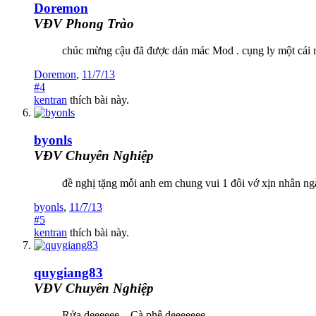
Doremon
VĐV Phong Trào
chúc mừng cậu đã được dán mác Mod . cụng ly một cái nh
Doremon
,
11/7/13
#4
kentran
thích bài này.
byonls
VĐV Chuyên Nghiệp
đề nghị tặng mỗi anh em chung vui 1 đôi vớ xịn nhân ng
byonls
,
11/7/13
#5
kentran
thích bài này.
quygiang83
VĐV Chuyên Nghiệp
Rửa deeeeee... Cà phê deeeeeee....