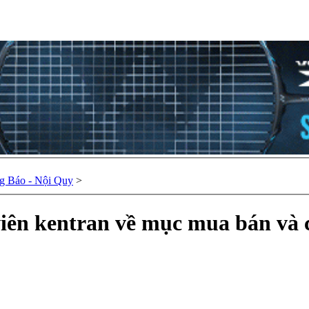
g Báo - Nội Quy
>
iên kentran về mục mua bán và 