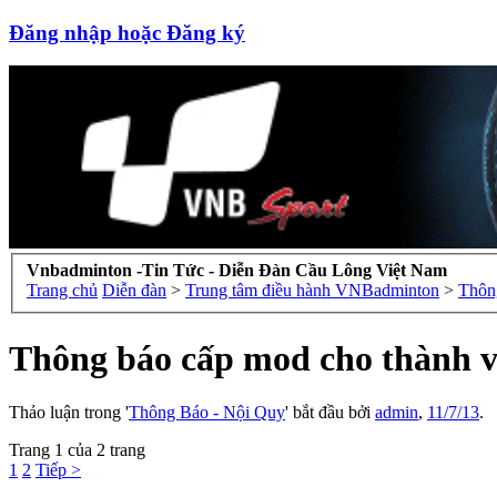
Đăng nhập hoặc Đăng ký
Vnbadminton -Tin Tức - Diễn Đàn Cầu Lông Việt Nam
Trang chủ
Diễn đàn
>
Trung tâm điều hành VNBadminton
>
Thôn
Thông báo cấp mod cho thành v
Thảo luận trong '
Thông Báo - Nội Quy
' bắt đầu bởi
admin
,
11/7/13
.
Trang 1 của 2 trang
1
2
Tiếp >