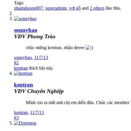
Tags:
phamduong007
,
superadmin
,
vợt gỗ
and
2 others
like this.
sonnybao
VĐV Phong Trào
chúc mừng kentran, nhậu đeeee
sonnybao
,
11/7/13
#2
kentran
thích bài này.
kentran
VĐV Chuyên Nghiệp
Mình xin ra mắt anh chị em diễn đàn. Chúc các member
kentran
,
11/7/13
#3