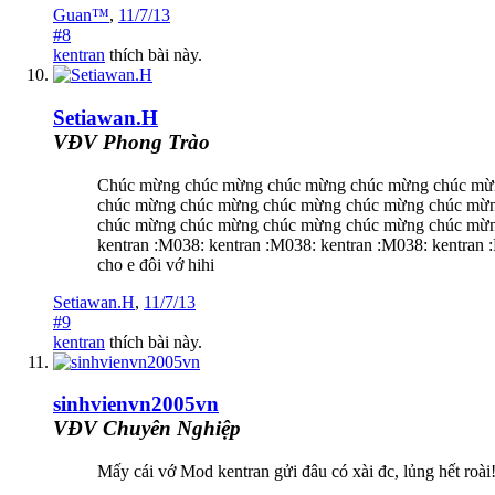
Guan™
,
11/7/13
#8
kentran
thích bài này.
Setiawan.H
VĐV Phong Trào
Chúc mừng chúc mừng chúc mừng chúc mừng chúc mừ
chúc mừng chúc mừng chúc mừng chúc mừng chúc mừ
chúc mừng chúc mừng chúc mừng chúc mừng chúc mừ
kentran :M038: kentran :M038: kentran :M038: kentran 
cho e đôi vớ hihi
Setiawan.H
,
11/7/13
#9
kentran
thích bài này.
sinhvienvn2005vn
VĐV Chuyên Nghiệp
Mấy cái vớ Mod kentran gửi đâu có xài đc, lủng hết roài