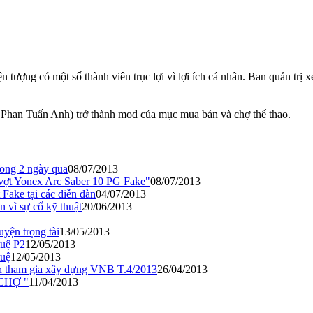
n tượng có một số thành viên trục lợi vì lợi ích cá nhân. Ban quản trị 
: Phan Tuấn Anh) trở thành mod của mục mua bán và chợ thể thao.
rong 2 ngày qua
08/07/2013
 vợt Yonex Arc Saber 10 PG Fake"
08/07/2013
Fake tại các diễn đàn
04/07/2013
 vì sự cố kỹ thuật
20/06/2013
yện trọng tài
13/05/2013
tuệ P2
12/05/2013
tuệ
12/05/2013
ốn tham gia xây dựng VNB T.4/2013
26/04/2013
 CHỢ "
11/04/2013