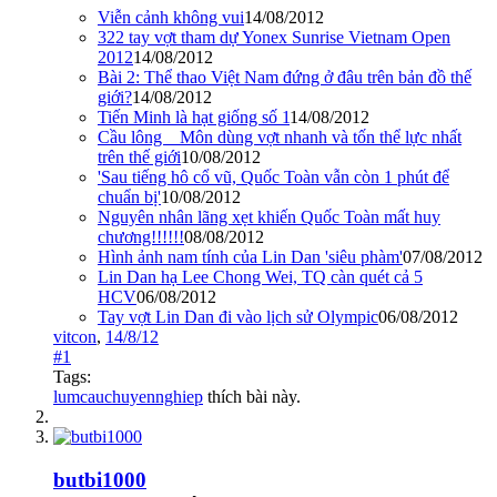
Viễn cảnh không vui
14/08/2012
322 tay vợt tham dự Yonex Sunrise Vietnam Open
2012
14/08/2012
Bài 2: Thể thao Việt Nam đứng ở đâu trên bản đồ thế
giới?
14/08/2012
Tiến Minh là hạt giống số 1
14/08/2012
Cầu lông _ Môn dùng vợt nhanh và tốn thể lực nhất
trên thế giới
10/08/2012
'Sau tiếng hô cổ vũ, Quốc Toàn vẫn còn 1 phút để
chuẩn bị'
10/08/2012
Nguyên nhân lãng xẹt khiến Quốc Toàn mất huy
chương!!!!!!
08/08/2012
Hình ảnh nam tính của Lin Dan 'siêu phàm'
07/08/2012
Lin Dan hạ Lee Chong Wei, TQ càn quét cả 5
HCV
06/08/2012
Tay vợt Lin Dan đi vào lịch sử Olympic
06/08/2012
vitcon
,
14/8/12
#1
Tags:
lumcauchuyennghiep
thích bài này.
butbi1000