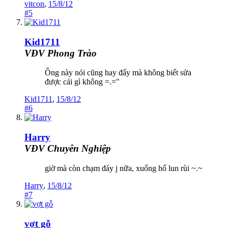
vitcon
,
15/8/12
#5
Kid1711
VĐV Phong Trào
Ông này nói cũng hay đấy mà không biết sửa
được cái gì không =.="
Kid1711
,
15/8/12
#6
Harry
VĐV Chuyên Nghiệp
giờ mà còn chạm đáy j nữa, xuống hố lun rùi ~.~
Harry
,
15/8/12
#7
vợt gỗ