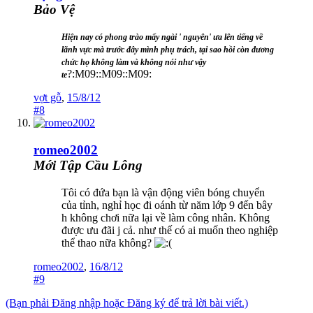
Bảo Vệ
Hiện nay có phong trào mấy ngài ' nguyên' ưa lên tiếng về
lãnh vực mà trước đây mình phụ trách, tại sao hồi còn đương
chức họ không làm và không nói như vậy
?:M09::M09::M09:
te
vợt gỗ
,
15/8/12
#8
romeo2002
Mới Tập Cầu Lông
Tôi có đứa bạn là vận động viên bóng chuyển
của tỉnh, nghỉ học đi oánh từ năm lớp 9 đến bây
h không chơi nữa lại về làm công nhân. Không
được ưu đãi j cả. như thế có ai muốn theo nghiệp
thể thao nữa không?
romeo2002
,
16/8/12
#9
(Bạn phải Đăng nhập hoặc Đăng ký để trả lời bài viết.)