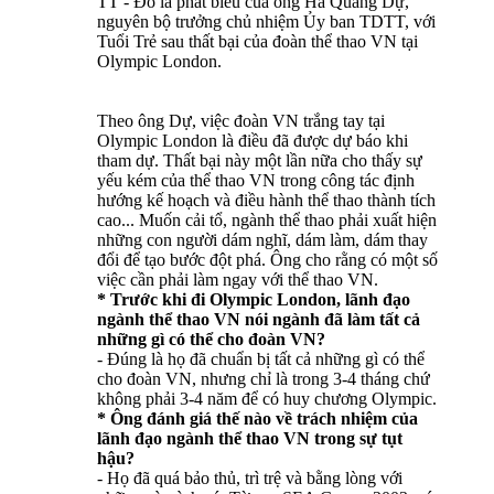
TT - Đó là phát biểu của ông Hà Quang Dự,
nguyên bộ trưởng chủ nhiệm Ủy ban TDTT, với
Tuổi Trẻ sau thất bại của đoàn thể thao VN tại
Olympic London.
Theo ông Dự, việc đoàn VN trắng tay tại
Olympic London là điều đã được dự báo khi
tham dự. Thất bại này một lần nữa cho thấy sự
yếu kém của thể thao VN trong công tác định
hướng kế hoạch và điều hành thể thao thành tích
cao... Muốn cải tổ, ngành thể thao phải xuất hiện
những con người dám nghĩ, dám làm, dám thay
đổi để tạo bước đột phá. Ông cho rằng có một số
việc cần phải làm ngay với thể thao VN.
* Trước khi đi Olympic London, lãnh đạo
ngành thể thao VN nói ngành đã làm tất cả
những gì có thể cho đoàn VN?
- Đúng là họ đã chuẩn bị tất cả những gì có thể
cho đoàn VN, nhưng chỉ là trong 3-4 tháng chứ
không phải 3-4 năm để có huy chương Olympic.
* Ông đánh giá thế nào về trách nhiệm của
lãnh đạo ngành thể thao VN trong sự tụt
hậu?
- Họ đã quá bảo thủ, trì trệ và bằng lòng với