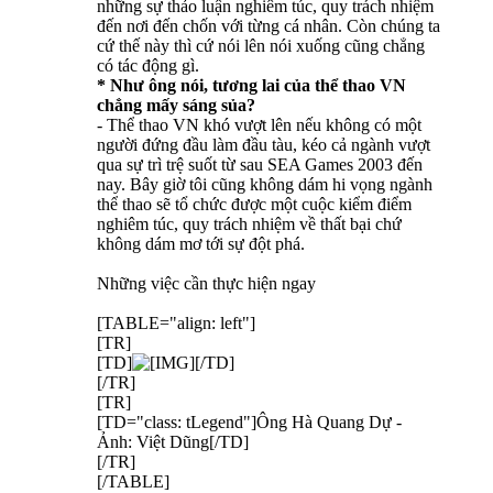
những sự thảo luận nghiêm túc, quy trách nhiệm
đến nơi đến chốn với từng cá nhân. Còn chúng ta
cứ thế này thì cứ nói lên nói xuống cũng chẳng
có tác động gì.
* Như ông nói, tương lai của thể thao VN
chẳng mấy sáng sủa?
- Thể thao VN khó vượt lên nếu không có một
người đứng đầu làm đầu tàu, kéo cả ngành vượt
qua sự trì trệ suốt từ sau SEA Games 2003 đến
nay. Bây giờ tôi cũng không dám hi vọng ngành
thể thao sẽ tổ chức được một cuộc kiểm điểm
nghiêm túc, quy trách nhiệm về thất bại chứ
không dám mơ tới sự đột phá.
Những việc cần thực hiện ngay
[TABLE="align: left"]
[TR]
[TD]
[/TD]
[/TR]
[TR]
[TD="class: tLegend"]Ông Hà Quang Dự -
Ảnh: Việt Dũng[/TD]
[/TR]
[/TABLE]