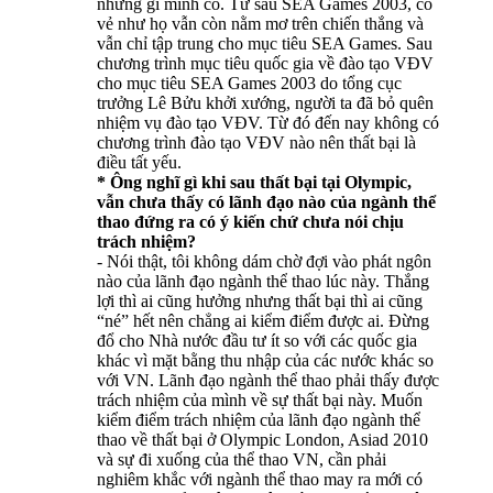
những gì mình có. Từ sau SEA Games 2003, có
vẻ như họ vẫn còn nằm mơ trên chiến thắng và
vẫn chỉ tập trung cho mục tiêu SEA Games. Sau
chương trình mục tiêu quốc gia về đào tạo VĐV
cho mục tiêu SEA Games 2003 do tổng cục
trưởng Lê Bửu khởi xướng, người ta đã bỏ quên
nhiệm vụ đào tạo VĐV. Từ đó đến nay không có
chương trình đào tạo VĐV nào nên thất bại là
điều tất yếu.
* Ông nghĩ gì khi sau thất bại tại Olympic,
vẫn chưa thấy có lãnh đạo nào của ngành thể
thao đứng ra có ý kiến chứ chưa nói chịu
trách nhiệm?
- Nói thật, tôi không dám chờ đợi vào phát ngôn
nào của lãnh đạo ngành thể thao lúc này. Thắng
lợi thì ai cũng hưởng nhưng thất bại thì ai cũng
“né” hết nên chẳng ai kiểm điểm được ai. Đừng
đổ cho Nhà nước đầu tư ít so với các quốc gia
khác vì mặt bằng thu nhập của các nước khác so
với VN. Lãnh đạo ngành thể thao phải thấy được
trách nhiệm của mình về sự thất bại này. Muốn
kiểm điểm trách nhiệm của lãnh đạo ngành thể
thao về thất bại ở Olympic London, Asiad 2010
và sự đi xuống của thể thao VN, cần phải
nghiêm khắc với ngành thể thao may ra mới có