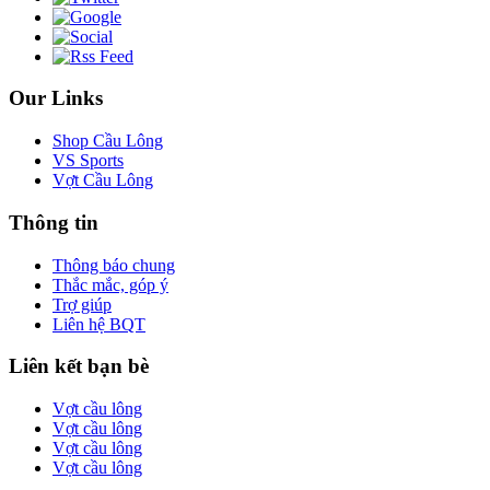
Our Links
Shop Cầu Lông
VS Sports
Vợt Cầu Lông
Thông tin
Thông báo chung
Thắc mắc, góp ý
Trợ giúp
Liên hệ BQT
Liên kết bạn bè
Vợt cầu lông
Vợt cầu lông
Vợt cầu lông
Vợt cầu lông