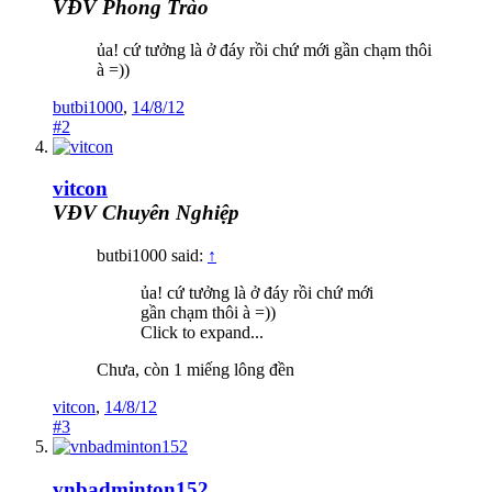
VĐV Phong Trào
ủa! cứ tưởng là ở đáy rồi chứ mới gần chạm thôi
à =))
butbi1000
,
14/8/12
#2
vitcon
VĐV Chuyên Nghiệp
butbi1000 said:
↑
ủa! cứ tưởng là ở đáy rồi chứ mới
gần chạm thôi à =))
Click to expand...
Chưa, còn 1 miếng lông đền
vitcon
,
14/8/12
#3
vnbadminton152