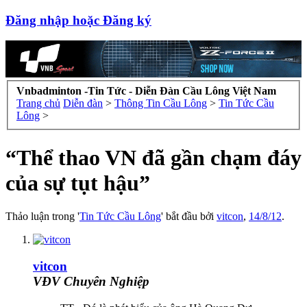
Đăng nhập hoặc Đăng ký
Vnbadminton -Tin Tức - Diễn Đàn Cầu Lông Việt Nam
Trang chủ
Diễn đàn
>
Thông Tin Cầu Lông
>
Tin Tức Cầu
Lông
>
“Thể thao VN đã gần chạm đáy
của sự tụt hậu”
Thảo luận trong '
Tin Tức Cầu Lông
' bắt đầu bởi
vitcon
,
14/8/12
.
vitcon
VĐV Chuyên Nghiệp