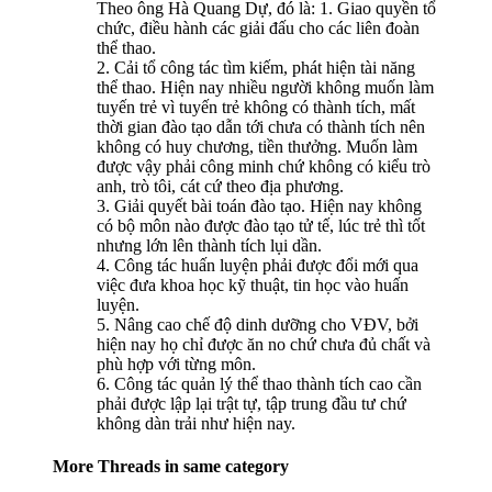
Theo ông Hà Quang Dự, đó là: 1. Giao quyền tổ
chức, điều hành các giải đấu cho các liên đoàn
thể thao.
2. Cải tổ công tác tìm kiếm, phát hiện tài năng
thể thao. Hiện nay nhiều người không muốn làm
tuyến trẻ vì tuyến trẻ không có thành tích, mất
thời gian đào tạo dẫn tới chưa có thành tích nên
không có huy chương, tiền thưởng. Muốn làm
được vậy phải công minh chứ không có kiểu trò
anh, trò tôi, cát cứ theo địa phương.
3. Giải quyết bài toán đào tạo. Hiện nay không
có bộ môn nào được đào tạo tử tế, lúc trẻ thì tốt
nhưng lớn lên thành tích lụi dần.
4. Công tác huấn luyện phải được đổi mới qua
việc đưa khoa học kỹ thuật, tin học vào huấn
luyện.
5. Nâng cao chế độ dinh dưỡng cho VĐV, bởi
hiện nay họ chỉ được ăn no chứ chưa đủ chất và
phù hợp với từng môn.
6. Công tác quản lý thể thao thành tích cao cần
phải được lập lại trật tự, tập trung đầu tư chứ
không dàn trải như hiện nay.
More Threads in same category