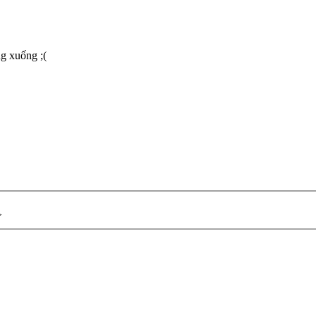
ng xuống ;(
>