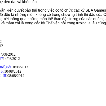
 dẻo dai và khéo léo.
n kiên quyết bảo thủ trong việc cố tổ chức các kỳ SEA Games 
đó đều là những môn không có trong chương trình thi đấu của 
người thông qua những môn thể thao đặc trưng của các quốc gia
và thậm chí là trong các kỳ Thế vận hội trong tương lai âu cũng 
2
12
14/08/2012
i?
14/08/2012
thế giới
10/08/2012
bị'
10/08/2012
!!!!!
08/08/2012