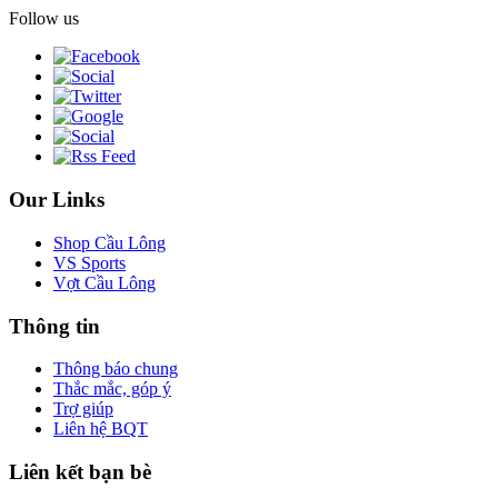
Follow us
Our Links
Shop Cầu Lông
VS Sports
Vợt Cầu Lông
Thông tin
Thông báo chung
Thắc mắc, góp ý
Trợ giúp
Liên hệ BQT
Liên kết bạn bè