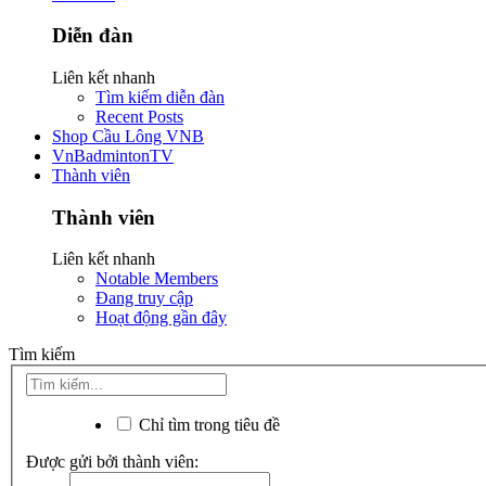
Diễn đàn
Liên kết nhanh
Tìm kiếm diễn đàn
Recent Posts
Shop Cầu Lông VNB
VnBadmintonTV
Thành viên
Thành viên
Liên kết nhanh
Notable Members
Đang truy cập
Hoạt động gần đây
Tìm kiếm
Chỉ tìm trong tiêu đề
Được gửi bởi thành viên: