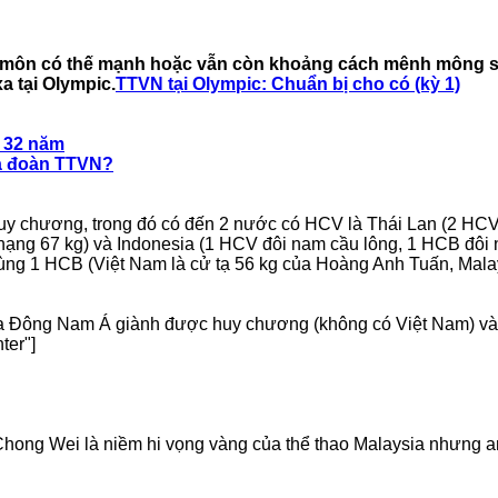
c môn có thế mạnh hoặc vẫn còn khoảng cách mênh mông s
a tại Olympic.
TTVN tại Olympic: Chuẩn bị cho có (kỳ 1)
 32 năm
ủa đoàn TTVN?
huy chương, trong đó có đến 2 nước có HCV là Thái Lan (2 HCV
ng 67 kg) và Indonesia (1 HCV đôi nam cầu lông, 1 HCB đôi n
cùng 1 HCB (Việt Nam là cử tạ 56 kg của Hoàng Anh Tuấn, Mal
c gia Đông Nam Á giành được huy chương (không có Việt Nam) v
ter"]
ong Wei là niềm hi vọng vàng của thể thao Malaysia nhưng anh