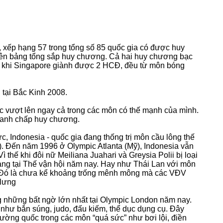
 xếp hạng 57 trong tổng số 85 quốc gia có được huy
trên bảng tổng sắp huy chương. Cả hai huy chương bạc
 khi Singapore giành được 2 HCĐ, đều từ môn bóng
 tại Bắc Kinh 2008.
 vượt lên ngay cả trong các môn có thế mạnh của mình.
tranh chấp huy chương.
, Indonesia - quốc gia đang thống trị môn cầu lông thế
). Đến năm 1996 ở Olympic Atlanta (Mỹ), Indonesia vẫn
hế khi đôi nữ Meiliana Juahari và Greysia Polii bị loại
vàng tại Thế vận hội năm nay. Hay như Thái Lan với môn
. Đó là chưa kể khoảng trống mênh mông mà các VĐV
 lưng
ng những bất ngờ lớn nhất tại Olympic London năm nay.
ư bắn súng, judo, đấu kiếm, thể dục dụng cụ. Đây
ường quốc trong các môn “quá sức” như bơi lội, điền