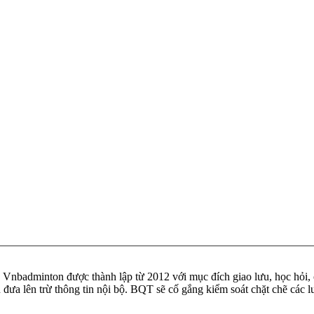
badminton được thành lập từ 2012 với mục đích giao lưu, học hỏi, ch
n đưa lên trừ thông tin nội bộ. BQT sẽ cố gắng kiểm soát chặt chẽ các