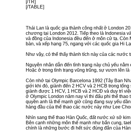
[/TR]
[/TABLE]
Thái Lan là quốc gia thành công nhất ở London 2
chương tại London 2012. Tiếp theo là Indonesia 
và đồng của Indonesia đều đến ở môn cử tạ. Còn
bàn, và xếp hạng 75, ngang với các quốc gia Hi Lạ
Như vậy, có thể thấy thành tích này của các nước
Nguyên nhân dẫn đến tình trạng này chủ yếu nằm 
Hoặc ở trong tình trạng vũng trũng, sự vươn lên 
Còn nhớ tại Olympic Barcelona 1992 (Tây Ban Nha) 
giới khi đó, giành đến 2 HCV và 2 HCB trong tổng
giành được 1 HCV, 1 HCB và 2 HCĐ và duy trì việc 
ở Olympic London năm nay vì thi đấu phi thể thao
quyền anh là thế mạnh giờ cũng đang suy yếu dầ
hàng đầu của thể thao các nước này như Lee Chon
Nhìn sang thể thao Hàn Quốc, đất nước xứ sở kim 
Bên cạnh những môn thế mạnh như bắn cung, taek
chính là những bước đi hết sức đúng đắn của Hàn 