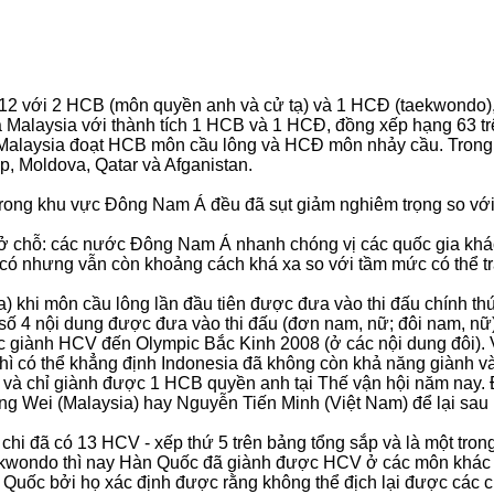
012 với 2 HCB (môn quyền anh và cử tạ) và 1 HCĐ (taekwondo),
và Malaysia với thành tích 1 HCB và 1 HCĐ, đồng xếp hạng 63 
 Malaysia đoạt HCB môn cầu lông và HCĐ môn nhảy cầu. Trong
p, Moldova, Qatar và Afganistan.
 trong khu vực Đông Nam Á đều đã sụt giảm nghiêm trọng so với
ở chỗ: các nước Đông Nam Á nhanh chóng vị các quốc gia khác
là có nhưng vẫn còn khoảng cách khá xa so với tầm mức có thể 
khi môn cầu lông lần đầu tiên được đưa vào thi đấu chính thức
 số 4 nội dung được đưa vào thi đấu (đơn nam, nữ; đôi nam, nữ
giành HCV đến Olympic Bắc Kinh 2008 (ở các nội dung đôi). Vì t
 thì có thể khẳng định Indonesia đã không còn khả năng giành 
n và chỉ giành được 1 HCB quyền anh tại Thế vận hội năm nay
g Wei (Malaysia) hay Nguyễn Tiến Minh (Việt Nam) để lại sau
chi đã có 13 HCV - xếp thứ 5 trên bảng tổng sắp và là một tro
wondo thì nay Hàn Quốc đã giành được HCV ở các môn khác nh
Quốc bởi họ xác định được rằng không thể địch lại được các c