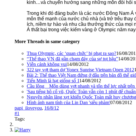
kinh…và chuyển hướng sang những môn đòi hỏi sự
Trong khi đó đáng buồn là các nước Đông Nam Á vẫ
môn thế mạnh của nước chủ nhà (và trớ trêu thay 
ích, niềm tự hào và nhu cầu thưởng thức của mọi 
Á thất bại trong việc kiếm vàng ở Olympic năm nay 
More Threads in same category
Thua Olympic, các ‘quan chức’ bị phạt ra sao?
16/08/201
“Thể thao VN đã gần chạm đáy của sự tụt hậu”
14/08/20
Viễn cảnh không vui
14/08/2012
322 tay vợt tham dự Yonex Sunrise Vietnam Open 2012
Bài 2: Thể thao Việt Nam đứng ở đâu trên bản đồ thế giớ
Tiến Minh là hạt giống số 1
14/08/2012
Cầu lông _ Môn dùng vợt nhanh và tốn thể lực nhất trên 
'Sau tiếng hô cổ vũ, Quốc Toàn vẫn còn 1 phút để chuẩn 
Nguyên nhân lãng xẹt khiến Quốc Toàn mất huy chương!
Hình ảnh nam tính của Lin Dan 'siêu phàm'
07/08/2012
papi_iloveyou
,
16/8/12
#1
Tags: