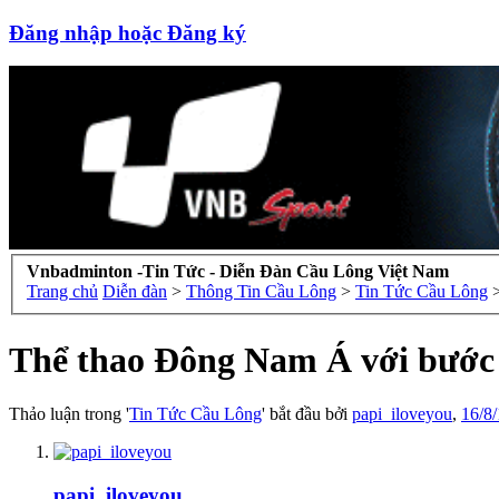
Đăng nhập hoặc Đăng ký
Vnbadminton -Tin Tức - Diễn Đàn Cầu Lông Việt Nam
Trang chủ
Diễn đàn
>
Thông Tin Cầu Lông
>
Tin Tức Cầu Lông
Thể thao Đông Nam Á với bước 
Thảo luận trong '
Tin Tức Cầu Lông
' bắt đầu bởi
papi_iloveyou
,
16/8
papi_iloveyou