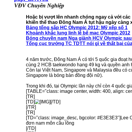
VĐV Chuyên Nghiệp
Hoặc bị vượt lên nhanh chóng ngay cả với cá
khiến thể thao Đông Nam Á tụt hậu ngày càng x
Bảng tổng sắp HC Olympic 2012: Mỹ xếp số 1
Khoảnh khắc lung linh lễ bế mạc Olympic 2012
Bóng chuyền nam Nga giành HCV Olympic sau
Tổng cục trưởng TC TDTT nói gì về thất bại c
4 năm trước, Đông Nam Á có tới 5 quốc gia đoạt 
cùng 2 HCB taekwondo hạng 49 kg và quyền anh hạ
Còn lại Việt Nam, Singapore và Malaysia đều có 
Singapore là bóng bàn đồng đội nữ).
Trong khi đó, tại Olympic lần này chỉ còn 4 quố
[TABLE="class: image center, width: 400, align: cen
[TR]
[TD]
[/TD]
[/TR]
[TR]
[TD="class: image_desc, bgcolor: #E3E3E3"]Lee Ch
đơn nam môn cầu lông
[/TD]