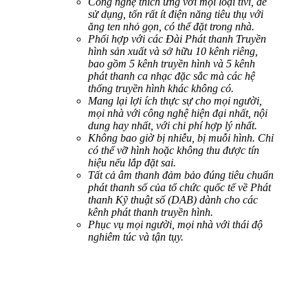
Công nghệ thích ứng với mọi loại tivi, dễ
sử dụng, tốn rất ít điện năng tiêu thụ với
ăng ten nhỏ gọn, có thể đặt trong nhà.
Phối hợp với các Đài Phát thanh Truyền
hình sản xuất và sở hữu 10 kênh riêng,
bao gồm 5 kênh truyền hình và 5 kênh
phát thanh ca nhạc đặc sắc mà các hệ
thống truyền hình khác không có.
Mang lại lợi ích thực sự cho mọi người,
mọi nhà với công nghệ hiện đại nhất, nội
dung hay nhất, với chi phí hợp lý nhất.
Không bao giờ bị nhiễu, bị muỗi hình. Chỉ
có thể vỡ hình hoặc không thu được tín
hiệu nếu lắp đặt sai.
Tất cả âm thanh đảm bảo đúng tiêu chuẩn
phát thanh số của tổ chức quốc tế về Phát
thanh Kỹ thuật số (DAB) dành cho các
kênh phát thanh truyền hình.
Phục vụ mọi người, mọi nhà với thái độ
nghiêm túc và tận tụy.