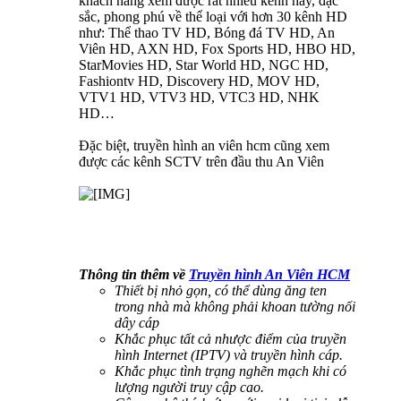
khách hàng xem được rất nhiều kênh hay, đặc
sắc, phong phú về thể loại với hơn 30 kênh HD
như: Thể thao TV HD, Bóng đá TV HD, An
Viên HD, AXN HD, Fox Sports HD, HBO HD,
StarMovies HD, Star World HD, NGC HD,
Fashiontv HD, Discovery HD, MOV HD,
VTV1 HD, VTV3 HD, VTC3 HD, NHK
HD…
Đặc biệt, truyền hình an viên hcm cũng xem
được các kênh SCTV trên đầu thu An Viên
Thông tin thêm về
Truyền hình An Viên HCM
Thiết bị nhỏ gọn, có thể dùng ăng ten
trong nhà mà không phải khoan tường nối
dây cáp
Khắc phục tất cả nhược điểm của truyền
hình Internet (IPTV) và truyền hình cáp.
Khắc phục tình trạng nghẽn mạch khi có
lượng người truy cập cao.