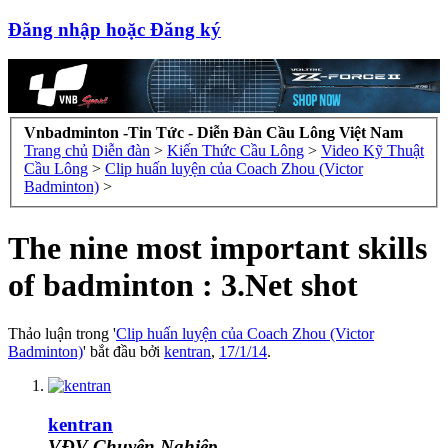
Đăng nhập hoặc Đăng ký
Vnbadminton -Tin Tức - Diễn Đàn Cầu Lông Việt Nam
Trang chủ
Diễn đàn
>
Kiến Thức Cầu Lông
>
Video Kỹ Thuật
Cầu Lông
>
Clip huấn luyện của Coach Zhou (Victor
Badminton)
>
The nine most important skills
of badminton : 3.Net shot
Thảo luận trong '
Clip huấn luyện của Coach Zhou (Victor
Badminton)
' bắt đầu bởi
kentran
,
17/1/14
.
kentran
VĐV Chuyên Nghiệp