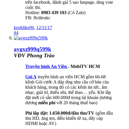
trên facebook, đánh giá 5 sao fanpage, tăng vote
cuộc thi.
Hotline:
0983 439 103
(Có Zalo)
FB: fb/dieukc
kenhlike06
,
12/11/17
#4
avgxz999q599k
VĐV Phong Trào
Truyền hình An Viên
- MobiTV HCM
Gói A
truyền hình an viên HCM gồm 66-68
kênh Gói cước A đáp ứng nhu cầu cờ bản của
khách hàng, trong đó có các kênh tin tức, âm
nhạc, giải trí, thiếu nhi, thể thao… yếu. Khi lắp
đặt mới có sẵn 600.000đ trong tài khoản (tương
đương
miễn phí
với 20 tháng thuê bao)
Phí lắp đặt: 1.650.000đ/đầu thu/TV
(gồm đầu
thu HD, ăng ten, điều khiển từ xa, dây cáp
HDMI hoặc AV)