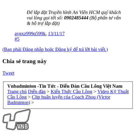
Để lắp đặt Truyền hình An Viên HCM quý khách
vui lòng gọi tới số:
0902485444
(Bộ phẩn tư vấn
& hỗ trợ lắp đặt)
avgxz999q599k
,
13/11/17
#5
(Bạn phải Đăng nhập hoặc Đăng ký để trả lời bài viết.)
Chia sẻ trang này
Tweet
Vnbadminton -Tin Tức - Diễn Đàn Cầu Lông Việt Nam
Trang chủ
Diễn đàn
>
Kiến Thức Cầu Lông
>
Video Kỹ Thuật
Cầu Lông
>
Clip huấn luyện của Coach Zhou (Victor
Badminton)
>