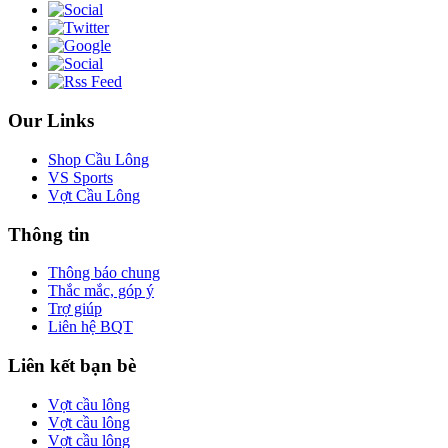
Our Links
Shop Cầu Lông
VS Sports
Vợt Cầu Lông
Thông tin
Thông báo chung
Thắc mắc, góp ý
Trợ giúp
Liên hệ BQT
Liên kết bạn bè
Vợt cầu lông
Vợt cầu lông
Vợt cầu lông