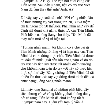
Olympic 2012 là kỳ Thế vận hội cuối cùng của
Tiến Minh. Sau đây 4 năm, liệu có tay vợt Việt
Nam đủ tầm thay thế anh? Ảnh: AP
Dù vậy, tay vợt xuất sắc nhất VN cũng nhiều lần
để thua những tay vợt trong top 20, 30 và thậm
chí là ngoài tốp 50 thế giới. Phải nhìn như vậy để
đánh giá đúng khả năng, thực lực của Tiến Minh.
Phát biểu của ông Sang cho thấy, Tiến Minh đã
may mắn mới có vị trí hiện tại.
“Tôi xin nhấn mạnh, tôi không có ý chê bai gì
Tiến Minh nhưng rõ ràng vị trí hiện nay của Tiến
Minh là chưa đúng thực chất. Tiến Minh đã được
thi đấu rất nhiều giải đấu lớn trong năm và do đó
tay vợt này tích lũy được rất nhiều điểm thưởng
chứ không hoàn toàn do tay vợt này có thực lực
thực sự như vậy. Bằng chứng là Tiến Minh đã rất
nhiều lần thua các tay vợt đứng dưới mình đến cả
chục hạng”, ông Sang nhấn mạnh.
Lần này, ông Sang lại có những phát biểu gây
sốc, nhưng có vẻ cũng không phải không đúng
bởi rõ ràng, Tiến Minh đã chơi không tốt ở
Olympic năm nay. Điểm yếu tâm lý vẫn là