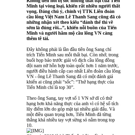
Không đến nỗi bị sốc nhưng thất bại của Tiến
Minh tại vòng loại, khiến rất nhiều người thất
vọng. Đáng chú ý, chính vị TTK Liên đoàn
cầu lông Việt Nam Lê Thanh Sang cũng đã có
những nhận xét theo kiểu “đánh thế thì về
sớm là đúng rồi...”, khiến nỗi buồn của Tiến
Minh và người hâm mộ cầu lông VN càng
thêm tê tái.
Đây không phải là lần đầu tiên ông Sang chỉ
trích Tiến Minh sau mỗi thất bại. Còn nhớ, trong
buổi họp báo trước giải vô địch cầu lông đồng
đội nam nữ hỗn hợp toàn quốc hơn 1 năm trước,
người điều hành cấp cao nhất Liên đoàn cầu lông
VN - ông Lê Thanh Sang đã có một đánh giá
khiến ai cũng phải “sốc”: “Thứ hạng thực của
Tiến Minh chỉ là top 30”.
Theo ông Sang, tay vợt số 1 VN sở dĩ có thứ
hạng hơn khả năng thực của anh vì có hệ số tích
lũy điểm lớn do góp mặt tại nhiều giải đấu. Và
một điều quan trọng hơn, Tiến Minh đã từng
thắng khá nhiều tay vợt sừng sỏ nằm trong top
10.