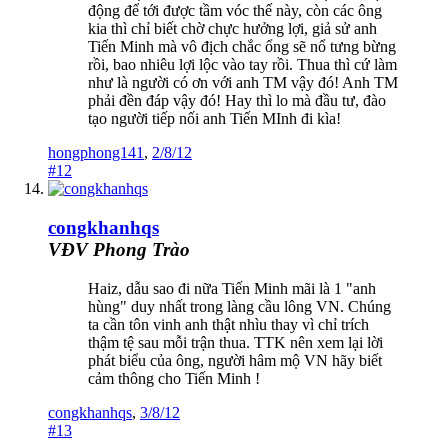
động để tới được tầm vóc thế này, còn các ông
kia thì chỉ biết chờ chực hưởng lợi, giả sử anh
Tiến Minh mà vô địch chắc ổng sẽ nổ tưng bừng
rồi, bao nhiêu lợi lộc vào tay rồi. Thua thì cứ làm
như là người có ơn với anh TM vậy đó! Anh TM
phải đền đáp vậy đó! Hay thì lo mà đầu tư, đào
tạo người tiếp nối anh Tiến MInh đi kìa!
hongphong141
,
2/8/12
#12
congkhanhqs
VĐV Phong Trào
Haiz, dẫu sao đi nữa Tiến Minh mãi là 1 "anh
hùng" duy nhất trong làng cầu lông VN. Chúng
ta cần tôn vinh anh thật nhìu thay vì chỉ trích
thậm tệ sau mỗi trận thua. TTK nên xem lại lời
phát biểu của ông, người hâm mộ VN hãy biết
cảm thông cho Tiến Minh !
congkhanhqs
,
3/8/12
#13