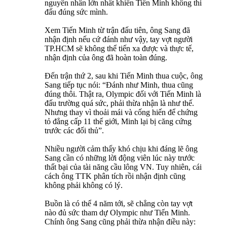
nguyên nhân lớn nhất khiến Tiến Minh không thi
đấu đúng sức mình.
Xem Tiến Minh từ trận đấu tiên, ông Sang đã
nhận định nếu cứ đánh như vậy, tay vợt người
TP.HCM sẽ không thể tiến xa được và thực tế,
nhận định của ông đã hoàn toàn đúng.
Đến trận thứ 2, sau khi Tiến Minh thua cuộc, ông
Sang tiếp tục nói: “Đánh như Minh, thua cũng
đúng thôi. Thật ra, Olympic đối với Tiến Minh là
đấu trường quá sức, phải thừa nhận là như thế.
Nhưng thay vì thoải mái và cống hiến để chứng
tỏ đẳng cấp 11 thế giới, Minh lại bị căng cứng
trước các đối thủ”.
Nhiều người cảm thấy khó chịu khi đáng lẽ ông
Sang cần có những lời động viên lúc này trước
thất bại của tài năng cầu lông VN. Tuy nhiên, cái
cách ông TTK phân tích rồi nhận định cũng
không phải không có lý.
Buồn là có thể 4 năm tới, sẽ chẳng còn tay vợt
nào đủ sức tham dự Olympic như Tiến Minh.
Chính ông Sang cũng phải thừa nhận điều này: