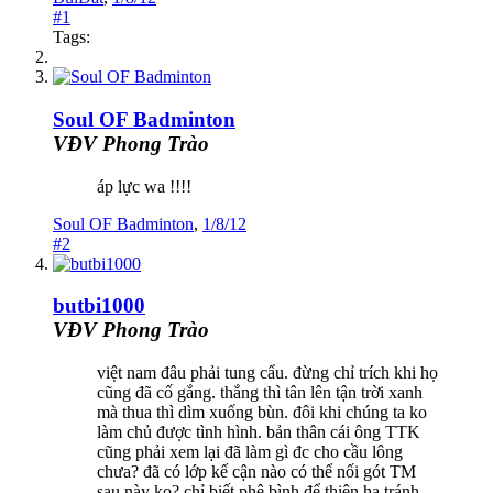
#1
Tags:
Soul OF Badminton
VĐV Phong Trào
áp lực wa !!!!
Soul OF Badminton
,
1/8/12
#2
butbi1000
VĐV Phong Trào
việt nam đâu phải tung cẩu. đừng chỉ trích khi họ
cũng đã cố gắng. thắng thì tân lên tận trời xanh
mà thua thì dìm xuống bùn. đôi khi chúng ta ko
làm chủ được tình hình. bản thân cái ông TTK
cũng phải xem lại đã làm gì đc cho cầu lông
chưa? đã có lớp kế cận nào có thể nối gót TM
sau này ko? chỉ biết phê bình để thiên hạ tránh