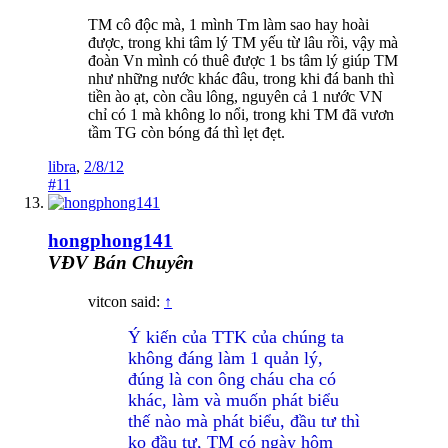
TM cô độc mà, 1 mình Tm làm sao hay hoài
được, trong khi tâm lý TM yếu từ lâu rồi, vậy mà
đoàn Vn mình có thuê được 1 bs tâm lý giúp TM
như những nước khác đâu, trong khi đá banh thì
tiền ào ạt, còn cầu lông, nguyên cả 1 nước VN
chỉ có 1 mà không lo nổi, trong khi TM đã vươn
tầm TG còn bóng đá thì lẹt đẹt.
libra
,
2/8/12
#11
hongphong141
VĐV Bán Chuyên
vitcon said:
↑
Ý kiến của TTK của chúng ta
không đáng làm 1 quản lý,
đúng là con ông cháu cha có
khác, làm và muốn phát biểu
thế nào mà phát biểu, đầu tư thì
ko đầu tư, TM có ngày hôm