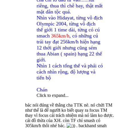
riêng, thua thì chê bay, thật mất
mặt dân tộc quá.
Nhìn vào Hidayat, từng vô địch
Olympic 2004, từng vô địch
thế giới 1 time dài, từng có cú
smach
365km/h
, có những cú
trái tay đạt 256km/h hiện hạng
12 thới giới nhưng cũng sém
thua Abian ( spain) hạng 22 thế
giới.
Nhìn 1 cách tổng thể và phải có
cách nhìn rộng, độ lượng và
tiến bộ
Chán
Click to expand...
bác nói đúng về thằng cha TTK nè. nó chửi TM
như thế là để người ko biết quay ra focus TM
thay vì focus cái trách nhiệm mà nó làm ko được.
cái đồ thừa của XH. còn TF chỉ smash có
305km/h thôi nhé bác.
) . backhand smah