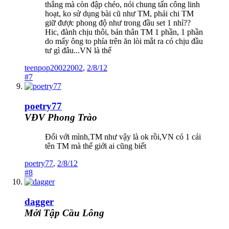
thẳng mà còn đập chéo, nói chung tấn công linh
hoạt, ko sử dụng bài cũ như TM, phải chi TM
giữ được phong độ như trong đầu set 1 nhỉ??
Hic, đành chịu thôi, bản thân TM 1 phần, 1 phần
do mấy ông to phía trên ăn lòi mắt ra có chịu đầu
tư gì đâu...VN là thế
teenpop20022002
,
2/8/12
#7
poetry77
VĐV Phong Trào
Đối với mình,TM như vậy là ok rồi,VN có 1 cái
tên TM mà thế giới ai cũng biết
poetry77
,
2/8/12
#8
dagger
Mới Tập Cầu Lông