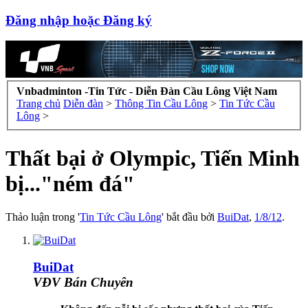
Đăng nhập hoặc Đăng ký
Vnbadminton -Tin Tức - Diễn Đàn Cầu Lông Việt Nam
Trang chủ
Diễn đàn
>
Thông Tin Cầu Lông
>
Tin Tức Cầu
Lông
>
Thất bại ở Olympic, Tiến Minh
bị..."ném đá"
Thảo luận trong '
Tin Tức Cầu Lông
' bắt đầu bởi
BuiDat
,
1/8/12
.
BuiDat
VĐV Bán Chuyên