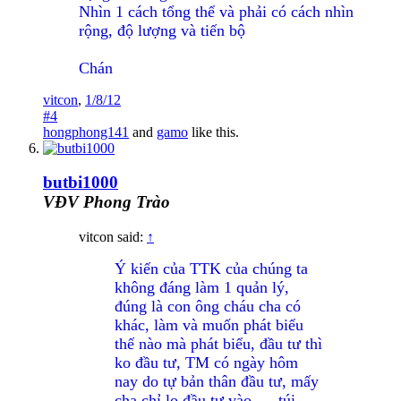
Nhìn 1 cách tổng thể và phải có cách nhìn
rộng, độ lượng và tiến bộ
Chán
vitcon
,
1/8/12
#4
hongphong141
and
gamo
like this.
butbi1000
VĐV Phong Trào
vitcon said:
↑
Ý kiến của TTK của chúng ta
không đáng làm 1 quản lý,
đúng là con ông cháu cha có
khác, làm và muốn phát biểu
thế nào mà phát biểu, đầu tư thì
ko đầu tư, TM có ngày hôm
nay do tự bản thân đầu tư, mấy
cha chỉ lo đầu tư vào......túi