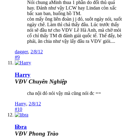
Nói chung aMinh thua 1 phần do đối thủ quá
hay. Đánh như vậy LCW hay Lindan còn xấc
bấc xan ban, huống hồ TM.
còn mấy ông liên đoàn j j đó, suôt ngày nói, suốt
ngày chê. Làm thì chả thấy đâu. Lúc trước thấy
nói sẽ đầu tư cho VĐV Lê Hà Anh, mà chờ mỏi
cổ chỉ thấy TM đi đánh giải quốc tế. Thế đấy, bè
phái, ăn chia như vậy lấy đâu ra VĐV giỏi....
dagger
,
2/8/12
#9
Harry
VĐV Chuyên Nghiệp
cha nội đó nói vậy mà cũng nói đc ==
Harry
,
2/8/12
#10
libra
VĐV Phong Trào