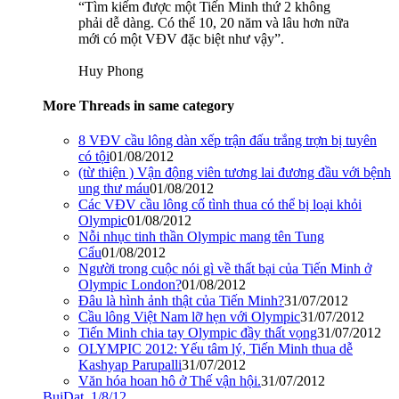
“Tìm kiếm được một Tiến Minh thứ 2 không
phải dễ dàng. Có thể 10, 20 năm và lâu hơn nữa
mới có một VĐV đặc biệt như vậy”.
Huy Phong
More Threads in same category
8 VĐV cầu lông dàn xếp trận đấu trắng trợn bị tuyên
có tội
01/08/2012
(từ thiện ) Vận động viên tương lai đương đầu với bệnh
ung thư máu
01/08/2012
Các VĐV cầu lông cố tình thua có thể bị loại khỏi
Olympic
01/08/2012
Nỗi nhục tinh thần Olympic mang tên Tung
Cẩu
01/08/2012
Người trong cuộc nói gì về thất bại của Tiến Minh ở
Olympic London?
01/08/2012
Đâu là hình ảnh thật của Tiến Minh?
31/07/2012
Cầu lông Việt Nam lỡ hẹn với Olympic
31/07/2012
Tiến Minh chia tay Olympic đầy thất vọng
31/07/2012
OLYMPIC 2012: Yếu tâm lý, Tiến Minh thua dễ
Kashyap Parupalli
31/07/2012
Văn hóa hoan hô ở Thế vận hội.
31/07/2012
BuiDat
,
1/8/12